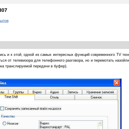
307
рылов
лись и к этой, одной из самых интересных функций современного TV тю
ться от телевизора для телефонного разговора, но и перемотать назойл
ика транслируемой передачи в буфер).