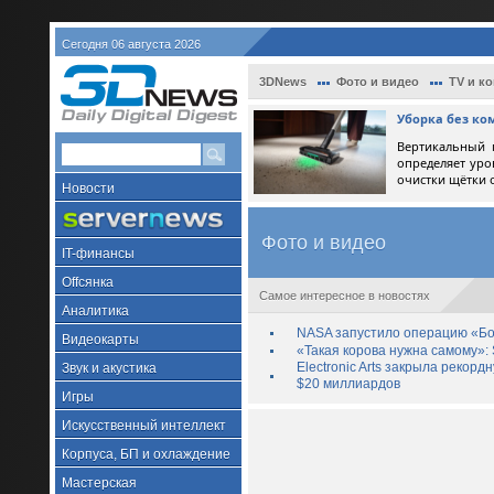
Сегодня 06 августа 2026
3DNews
Фото и видео
TV и к
Уборка без ко
Вертикальный 
определяет уро
очистки щётки 
Новости
Фото и видео
IT-финансы
Offсянка
Самое интересное в новостях
Аналитика
NASA запустило операцию «Бо
Видеокарты
«Такая корова нужна самому»: 
Electronic Arts закрыла рекор
Звук и акустика
$20 миллиардов
Игры
Искусственный интеллект
Корпуса, БП и охлаждение
Мастерская