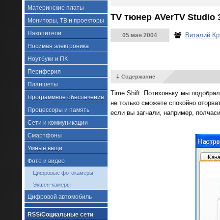
Материнские платы
TV тюнер AVerTV Studio 
Мониторы, ТВ и проекторы
Накопители
Виталий К
05 мая 2004
Носимая электроника
Ноутбуки и ПК
Периферия
⇣ Содержание
Планшеты
Time Shift. Потихоньку мы подобра
Программное обеспечение
не только сможете спокойно оторва
Процессоры и память
если вы загнали, например, полчас
Сети и коммуникации
Смартфоны
Умные вещи
Фото и видео
Цифровые фотокамеры
Экшен-камеры
Цифровой автомобиль
RSS/Социальные сети