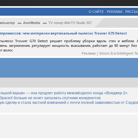
О САЙТЕ
РЕКЛАМА
РАССЫ
омпьютер
AverMedia
TV тюнер AVerTV Studio 307
мпромиссов: чем интересен вертикальный пылесос Trouver G70 Detect
пылесос Trouver G70 Detect решает проблему уборки вдоль стен и мебели. 
вень загрязнения, регулирует мощность всасывания, работает до 90 минут без
от волос
Реклама | Silicon Era Intelligent T
льшой взрыв» — она продлит работу межзвёздного зонда «Вояджер-2»
SpaceX больше не хочет запускать спутники конкурентов
дную сделку и стала частной компанией с почти полной зависимостью от Саудо