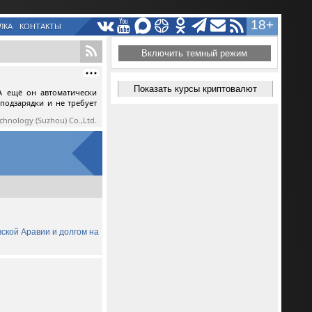
18+
ЛКА
КОНТАКТЫ
Включить темный режим
Показать курсы криптовалют
А ещё он автоматически
 подзарядки и не требует
echnology (Suzhou) Co.,Ltd.
вской Аравии и долгом на