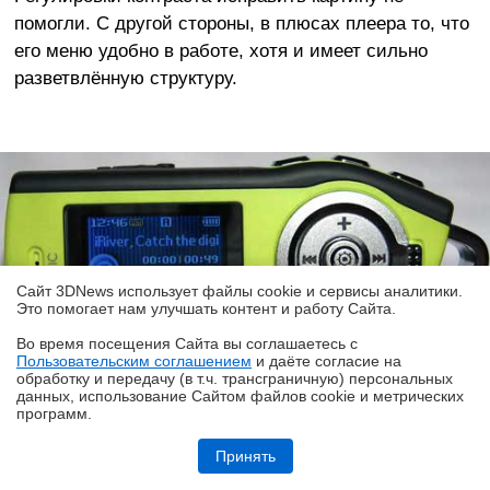
помогли. С другой стороны, в плюсах плеера то, что
его меню удобно в работе, хотя и имеет сильно
разветвлённую структуру.
Сайт 3DNews использует файлы cookie и сервисы аналитики.
Это помогает нам улучшать контент и работу Cайта.
Во время посещения Cайта вы соглашаетесь с
Пользовательским соглашением
и даёте согласие на
✖
обработку и передачу (в т.ч. трансграничную) персональных
данных, использование Cайтом файлов cookie и метрических
По части настроек звука, а также непосредственно
программ.
Обзор смартфона TECNO SPARK 50: все тренды разом — чуть
качества звучания плеер превзошёл все ожидания.
дороже 10 тысяч рублей
Принять
Т10 имеет десять (!) преднастроек и одну