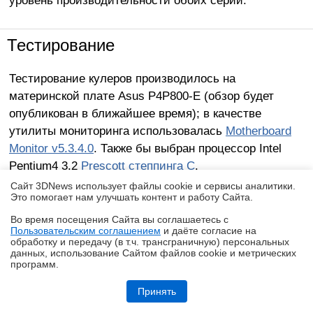
Тестирование
Тестирование кулеров производилось на
материнской плате Asus P4P800-E (обзор будет
опубликован в ближайшее время); в качестве
утилиты мониторинга использовалась
Motherboard
Monitor v5.3.4.0
. Также бы выбран процессор Intel
Pentium4 3.2
Prescott степпинга C
.
Сайт 3DNews использует файлы cookie и сервисы аналитики.
Это помогает нам улучшать контент и работу Cайта.
Разогрев процессора осуществлялся с помощью
двух запущенных копий программы BurnP6. Два
Во время посещения Cайта вы соглашаетесь с
Пользовательским соглашением
и даёте согласие на
работающих приложения позволяют полностью
✖
обработку и передачу (в т.ч. трансграничную) персональных
загрузить процессор (напомню что процессоры
данных, использование Cайтом файлов cookie и метрических
программ.
Northwood(D)Prescott имеют поддержку
realme P4, realme P4x и realme P4 Lite: заход в ту же реку, но с
HyperThreading).
другого берега
Принять