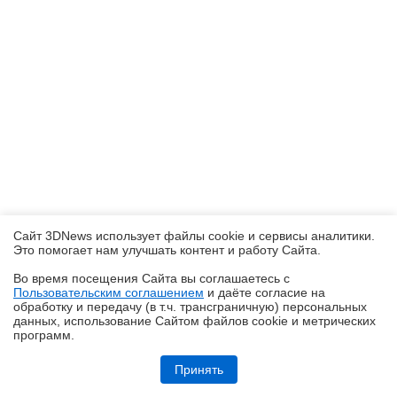
Сайт 3DNews использует файлы cookie и сервисы аналитики.
Это помогает нам улучшать контент и работу Cайта.
Во время посещения Cайта вы соглашаетесь с
Пользовательским соглашением
и даёте согласие на
✖
обработку и передачу (в т.ч. трансграничную) персональных
данных, использование Cайтом файлов cookie и метрических
программ.
Обзор ноутбука ASUS Zenbook Duo UX8407A (UX8407AA-SN279X) с
двумя OLED-экранами
Принять