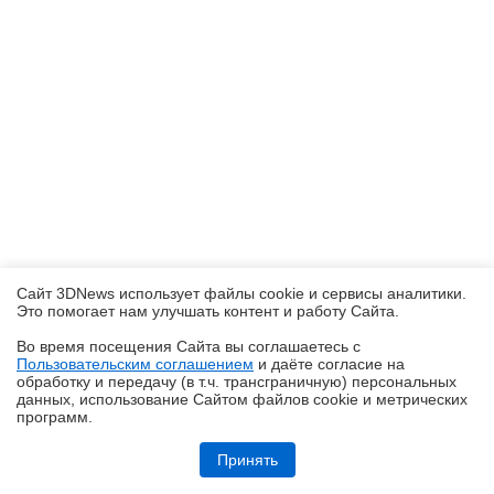
Сайт 3DNews использует файлы cookie и сервисы аналитики.
Это помогает нам улучшать контент и работу Cайта.
Во время посещения Cайта вы соглашаетесь с
Пользовательским соглашением
и даёте согласие на
✖
обработку и передачу (в т.ч. трансграничную) персональных
данных, использование Cайтом файлов cookie и метрических
программ.
Обзор робота-уборщика Midea VCR V15 MAX ULTRA: не разменивайся
на мелочи (но не переплачивай)
Принять