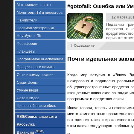
Материнские платы
#gotofail: Ошибка или У
Мониторы, ТВ и проекторы
12 марта 20
Накопители
Недавний гра
Носимая электроника
вопросов к к
вредительство
Ноутбуки и ПК
варианте ответ
Периферия
⇣ Содержание
Планшеты
Почти идеальная закл
Программное обеспечение
Процессоры и память
Сети и коммуникации
Когда мир вступил в «Эпоху Эдв
шокировано и подавлено реальны
Смартфоны
общераспространенные средства за
Умные вещи
изощренные шпионские закладки ил
Фото и видео
программах и средствах связи.
Цифровой автомобиль
Иначе говоря, теперь и независим
место компетентных правительстве
RSS/Социальные сети
вот один из таких широко известн
Рассылка
этом ключе следующую любопытну
[NEW!]
Вакансии