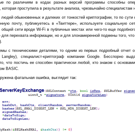
ые по различиям в кодах разных версий программы способны опер
, которая проступила в результате анализа, чрезвычайно специалистам н
людей обыкновенных и далеких от тонкостей криптографии, то по сути с
онную почту, публикуетесь в «Твиттере», используете социальную се
з общей сети вроде Wi-Fi в публичных местах или чего-то еще подобно
о для перехвата информации, но и для злонамеренной подмены того, что
).
емы с техническими деталями, то одним из первых подробный отчет о
Langley), специалист-криптограф компании Google. Бесспорно вы
о, что постичь ее способен практически любой, кто знаком с основам
ком BASIC.
аружена фатальная ошибка, выглядит так: