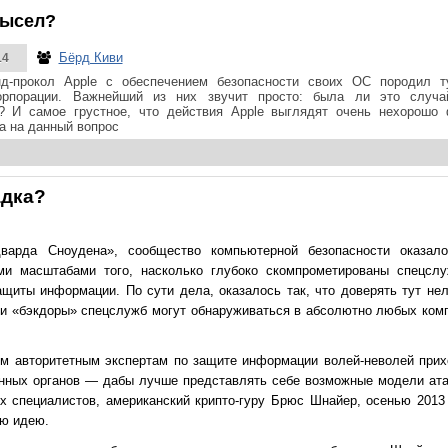
мысел?
Бёрд Киви
14
нд-прокол Apple с обеспечением безопасности своих ОС породил 
орпорации. Важнейший из них звучит просто: была ли это случа
? И самое грустное, что действия Apple выглядят очень нехорошо
а на данный вопрос
адка?
арда Сноудена», сообщество компьютерной безопасности оказало
ми масштабами того, насколько глубоко скомпрометированы спецсл
щиты информации. По сути дела, оказалось так, что доверять тут нел
и «бэкдоры» спецслужб могут обнаруживаться в абсолютно любых ком
ым авторитетным экспертам по защите информации волей-неволей прих
нных органов — дабы лучше представлять себе возможные модели ата
ых специалистов, американский крипто-гуру Брюс Шнайер, осенью 201
ю идею.