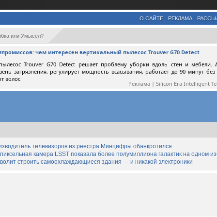
О САЙТЕ
РЕКЛАМА
РАССЫ
шибка или Умысел?
мпромиссов: чем интересен вертикальный пылесос Trouver G70 Detect
пылесос Trouver G70 Detect решает проблему уборки вдоль стен и мебели. 
вень загрязнения, регулирует мощность всасывания, работает до 90 минут без
от волос
Реклама | Silicon Era Intelligent T
изводитель телевизоров из реестра Минцифры обанкротился
апиксельная камера LSST показала более полумиллиона галактик на одном и
озволит строить самоохлаждающиеся здания — и никакой электроники