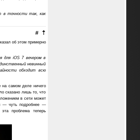
т в точности так, как
#
⇡
сказал об этом примерно
я для iOS 7 вечером в
единственный невинный
чайности обходит всю
e на самом деле ничего
ло сказано лишь то, что
оложением в сети может
ли — чуть подробнее —
; эта проблема теперь