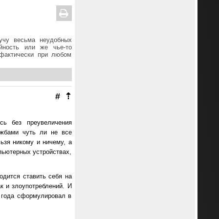
тучу весьма неудобных
йность или же чье-то
 фактически при любом
#
⇡
сь без преувеличения
ужбами чуть ли не все
ьзя никому и ничему, а
пьютерных устройствах,
одится ставить себя на
к и злоупотреблений. И
3 года сформулировал в