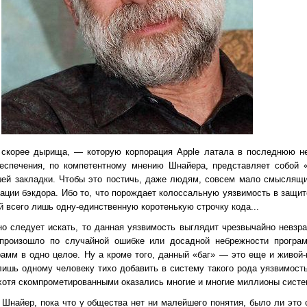
 скорее дырища, — которую корпорация Apple латала в последнюю 
еспечения, по компетентному мнению Шнайера, представляет собой 
шей закладки. Чтобы это постичь, даже людям, совсем мало смыслящ
зации бэкдора. Ибо то, что порождает колоссальную уязвимость в защи
 всего лишь одну-единственную коротенькую строчку кода...
но следует искать, то данная уязвимость выглядит чрезвычайно невзра
 произошло по случайной ошибке или досадной небрежности програм
амм в одно целое. Ну а кроме того, данный «баг» — это еще и живой-
лишь одному человеку тихо добавить в систему такого рода уязвимость
 хотя скомпрометированными оказались многие и многие миллионы систем
 Шнайер, пока что у общества нет ни малейшего понятия, было ли это