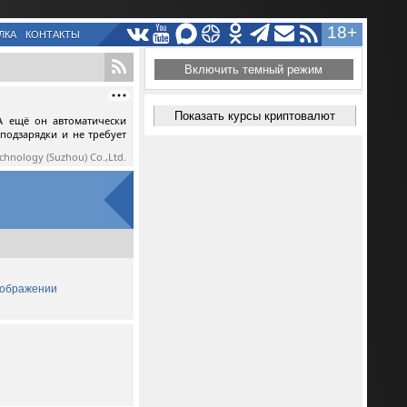
18+
ЛКА
КОНТАКТЫ
Включить темный режим
Показать курсы криптовалют
А ещё он автоматически
 подзарядки и не требует
echnology (Suzhou) Co.,Ltd.
зображении