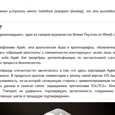
енно устроить нечто подобное [говорит Шнайер], то это выгляди
?
произошедшего, один из хакеров-журналистов (Кевин Поулсен из Wired) 
 айфонами Apple, эта критическая дыра в криптографии, объявленна
лась «образцом простоты и элегантности конструкции»: всего лишь 
й кода Apple для процедуры аутентификации по несчастливой слу
 процесса безопасности...
образца элегантности» заключалось в том, что здесь корпорация Appl
казала. В предельно кратком комментарии к релизу новой версии iOS бы
уязвимость, из-за которой «атакующая сторона с привилегированным п
ть данные в сеансах связи, защищенных протоколами SSL/TLS». И
e Transport не удавалось подтверждать аутентичность соединения
тающих шагов в процедуре подтверждения».