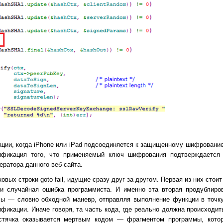
ции, когда iPhone или iPad подсоединяется к защищенному шифрование
фикация того, что применяемый ключ шифрования подтверждается
ратора данного веб-сайта.
вых строки goto fail, идущие сразу друг за другом. Первая из них стоит
и случайная ошибка программиста. И именно эта вторая продублиров
мы — словно обходной маневр, отправляя выполнение функции в точк
ификации. Иначе говоря, та часть кода, где реально должна происходи
устячка оказывается мертвым кодом — фрагментом программы, кото