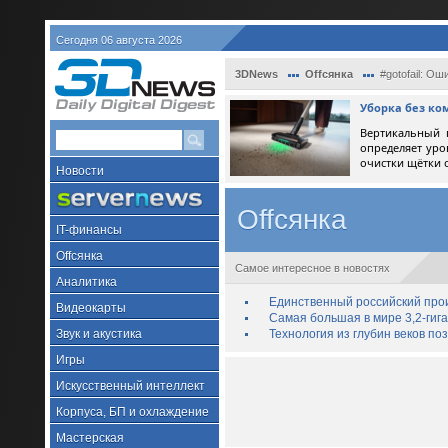
Сегодня 06 августа 2026
3DNews
Offсянка
#gotofail: О
Уборка без ко
Вертикальный 
определяет уро
очистки щётки 
Новости
Offсянка
IT-финансы
Offсянка
Самое интересное в новостях
Аналитика
Единственный российский про
Видеокарты
Самая большая в мире 3,2-гиг
Звук и акустика
Технология из глубин веков п
Игры
Искусственный интеллект
Корпуса, БП и охлаждение
Мастерская