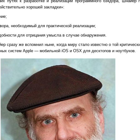
их путях к разработке и реализации программного бэкдора, Шнайер 
ействительно хорошей закладки»:
ние;
вора, необходимый для практической реализации;
добности для отрицания умысла в случае обнаружения.
ер сразу же вспомнил ныне, когда миру стало известно о той критическ
ных систем Apple — мобильной iOS и OSX для десктопов и ноутбуков.