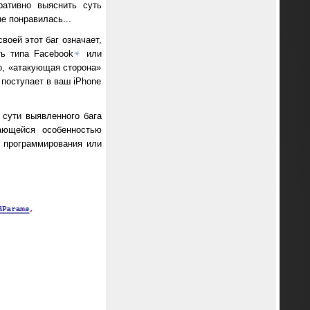
ативно выяснить суть
е понравилась...
воей этот баг означает,
ть типа Facebook
✴
или
го, «атакующая сторона»
 поступает в ваш iPhone
 сути выявленного бага
дающейся особенностью
и программирования или