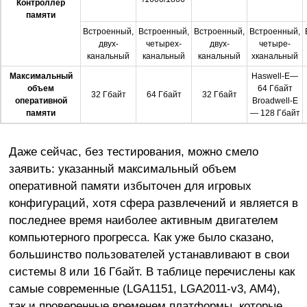
Контроллер
памяти
Встроенный,
Встроенный,
Встроенный,
Встроенный,
двух-
четырех-
двух-
четыре-
канальный
канальный
канальный
хканальный
Максимальный
Haswell-E—
объем
64 Гбайт
32 Гбайт
64 Гбайт
32 Гбайт
оперативной
Broadwell-E
памяти
— 128 Гбайт
Даже сейчас, без тестирования, можно смело
заявить: указанный максимальный объем
оперативной памяти избыточен для игровых
конфигураций, хотя сфера развлечений и является в
последнее время наиболее активным двигателем
компьютерного прогресса. Как уже было сказано,
большинство пользователей устанавливают в свои
системы 8 или 16 Гбайт. В таблице перечислены как
самые современные (LGA1151, LGA2011-v3, AM4),
так и проверенные временем платформы, которые