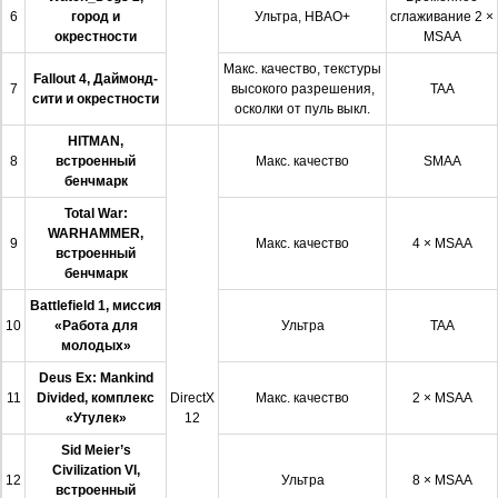
6
город и
Ультра, HBAO+
сглаживание 2 ×
окрестности
MSAA
Макс. качество, текстуры
Fallout 4, Даймонд-
7
высокого разрешения,
TAA
сити и окрестности
осколки от пуль выкл.
HITMAN,
8
встроенный
Макс. качество
SMAA
бенчмарк
Total War:
WARHAMMER,
9
Макс. качество
4 × MSAA
встроенный
бенчмарк
Battlefield 1, миссия
10
«Работа для
Ультра
TAA
молодых»
Deus Ex: Mankind
11
Divided, комплекс
DirectX
Макс. качество
2 × MSAA
«Утулек»
12
Sid Meier’s
Civilization VI,
12
Ультра
8 × MSAA
встроенный