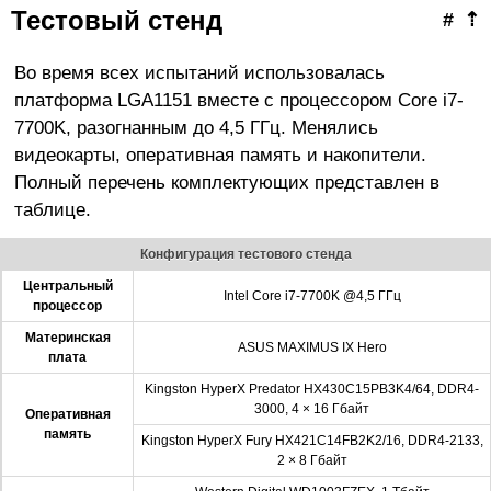
Тестовый стенд
#
⇡
Во время всех испытаний использовалась
платформа LGA1151 вместе с процессором Core i7-
7700K, разогнанным до 4,5 ГГц. Менялись
видеокарты, оперативная память и накопители.
Полный перечень комплектующих представлен в
таблице.
Конфигурация тестового стенда
Центральный
Intel Core i7-7700K @4,5 ГГц
процессор
Материнская
ASUS MAXIMUS IX Hero
плата
Kingston HyperX Predator HX430C15PB3K4/64, DDR4-
3000, 4 × 16 Гбайт
Оперативная
память
Kingston HyperX Fury HX421C14FB2K2/16, DDR4-2133,
2 × 8 Гбайт