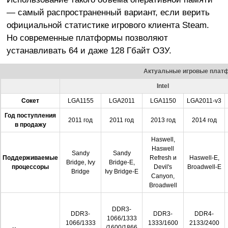
— самый распространенный вариант, если верить
официальной статистике игрового клиента Steam.
Но современные платформы позволяют
устанавливать 64 и даже 128 Гбайт ОЗУ.
Актуальные игровые плат
Intel
Сокет
LGA1155
LGA2011
LGA1150
LGA2011-v3
Год поступления
2011 год
2011 год
2013 год
2014 год
в продажу
Haswell,
Haswell
Sandy
Sandy
Поддерживаемые
Refresh и
Haswell-E,
Bridge, Ivy
Bridge-E,
процессоры
Devil's
Broadwell-E
Bridge
Ivy Bridge-E
Canyon,
Broadwell
DDR3-
DDR3-
DDR3-
DDR4-
1066/1333
1066/1333
1333/1600
2133/2400
/1600/1866