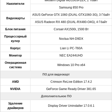
Western Digital WD1003FZEX, 1 Тбайт
Накопители
Samsung 850 Pro
ASUS GeForce GTX 1060 (DUAL-GTX1060-3G), 3 Гбайт
Видеокарты
ASUS Radeon RX 480 (DUAL-RX480-O4G), 4 Гбайт
Блок питания
Corsair AX1500i, 1500 Вт
Процессорный
Noctua NH-D9DX
кулер
Корпус
Lian Li PC-T60A
Монитор
NEC EA244UHD
Операционная
Windows 10 Pro x64
система
ПО для видеокарт
AMD
Crimson ReLive Edition 17.4.2
NVIDIA
GeForce Game Ready Driver 381.65
Дополнительное ПО
Удаление
Display Driver Uninstaller 17.0.6.1
драйверов