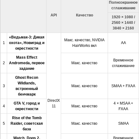
Полноэкранное
сглаживание
API
Качество
1920 × 1080 /
2560 × 1440 /
3840 × 2160
«Ведьмак-3: Дикая
Макс. качество, NVIDIA
1
охота», Новиград и
AA
HairWorks вкл
окрестности
Mass Effect
Временное
2
Andromeda, первое
Макс. качество
сглаживание
задание
Ghost Recon
Wildlands,
3
Макс. качество
SMAA + FXAA
встроенный
бенчмарк
DirectX
GTA V, город и
4 × MSAA +
4
11
Макс. качество
окрестности
FXAA
Rise of the Tomb
5
Raider, советская
Макс. качество
SMAA
база
Watch_Dogs 2,
Временное