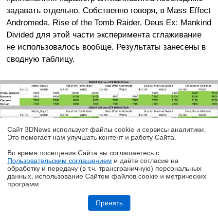
задавать отдельно. Собственно говоря, в Mass Effect
Andromeda, Rise of the Tomb Raider, Deus Ex: Mankind
Divided для этой части эксперимента сглаживание
не использовалось вообще. Результаты занесены в
сводную таблицу.
Сайт 3DNews использует файлы cookie и сервисы аналитики.
Это помогает нам улучшать контент и работу Cайта.
Зеленым цветом выделены области, в которых
Во время посещения Cайта вы соглашаетесь с
зафиксирован отрадный факт — игры при активации
Пользовательским соглашением
и даёте согласие на
✖
обработку и передачу (в т.ч. трансграничную) персональных
определенного режима качества графики потребляют
данных, использование Cайтом файлов cookie и метрических
меньше 8 Гбайт оперативной памяти. Таблица
программ.
Обзор смартфона HUAWEI Pura 90s Pro: компактный флагман по
наглядно показывает, что выставление параметров
субфлагманской цене
Принять
«Высокий» и «Средний» подходит для видеокарт, у