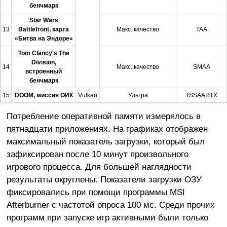
бенчмарк
Star Wars
13
Battlefront, карта
Макс. качество
TAA
«Битва на Эндоре»
Tom Clancy's The
Division,
14
Макс. качество
SMAA
встроенный
бенчмарк
15
DOOM, миссия OИК
Vulkan
Ультра
TSSAA 8TX
Потребление оперативной памяти измерялось в
пятнадцати приложениях. На графиках отображен
максимальный показатель загрузки, который был
зафиксирован после 10 минут произвольного
игрового процесса. Для большей наглядности
результаты округлены. Показатели загрузки ОЗУ
фиксировались при помощи программы MSI
Afterburner с частотой опроса 100 мс. Среди прочих
программ при запуске игр активными были только