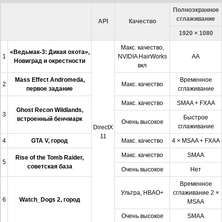
Полноэкранное
сглаживание
API
Качество
1920 × 1080
Макс. качество,
«Ведьмак-3: Дикая охота»,
1
NVIDIA HairWorks
AA
Новиград и окрестности
вкл
Mass Effect Andromeda,
Временное
2
Макс. качество
первое задание
сглаживание
Макс. качество
SMAA + FXAA
Ghost Recon Wildlands,
3
Быстрое
встроенный бенчмарк
Очень высокое
сглаживание
DirectX
11
4
GTA V, город
Макс. качество
4 × MSAA + FXAA
Макс. качество
SMAA
Rise of the Tomb Raider,
5
советская база
Очень высокое
Нет
Временное
Ультра, HBAO+
сглаживание 2 ×
6
Watch_Dogs 2, город
MSAA
Очень высокое
SMAA