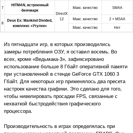
HITMAN, встроенный
7
Макс. качество
SMAA
бенчмарк
DirectX
12
Макс. качество
2 × MSAA
Deus Ex: Mankind Divided,
8
комплекс «Утулек»
Макс. качество
Нет
Из пятнадцати игр, в которых производились
замеры потребления ОЗУ, я оставил восемь. Во
всех, кроме «Ведьмака-3», зафиксировано
использование больше 8 Гбайт оперативной памяти
при установленной в стенде GeForce GTX 1060 3
Гбайт. Для некоторых игр применялось два пресета
настроек качества графики. Это сделано для того,
чтобы нивелировать просадки FPS, связанные с
нехваткой быстродействия графического
процессора.
Производительность в играх определялась при