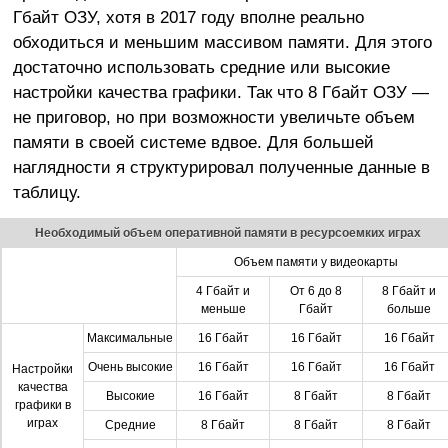
Гбайт ОЗУ, хотя в 2017 году вполне реально
обходиться и меньшим массивом памяти. Для этого
достаточно использовать средние или высокие
настройки качества графики. Так что 8 Гбайт ОЗУ —
не приговор, но при возможности увеличьте объем
памяти в своей системе вдвое. Для большей
наглядности я структурировал полученные данные в
таблицу.
Необходимый объем оперативной памяти в ресурсоемких играх
Объем памяти у видеокарты
4 Гбайт и
От 6 до 8
8 Гбайт и
меньше
Гбайт
больше
Максимальные
16 Гбайт
16 Гбайт
16 Гбайт
Очень высокие
16 Гбайт
16 Гбайт
16 Гбайт
Настройки
качества
Высокие
16 Гбайт
8 Гбайт
8 Гбайт
графики в
играх
Средние
8 Гбайт
8 Гбайт
8 Гбайт