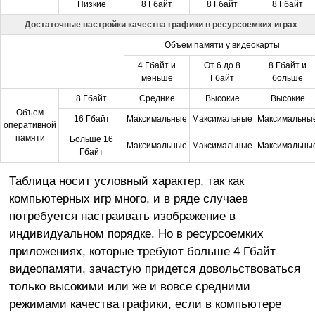
Низкие
8 Гбайт
8 Гбайт
8 Гбайт
Достаточные настройки качества графики в ресурсоемких играх
Объем памяти у видеокарты
4 Гбайт и
От 6 до 8
8 Гбайт и
меньше
Гбайт
больше
8 Гбайт
Средние
Высокие
Высокие
Объем
16 Гбайт
Максимальные
Максимальные
Максимальны
оперативной
памяти
Больше 16
Максимальные
Максимальные
Максимальны
Гбайт
Таблица носит условный характер, так как
компьютерных игр много, и в ряде случаев
потребуется настраивать изображение в
индивидуальном порядке. Но в ресурсоемких
приложениях, которые требуют больше 4 Гбайт
видеопамяти, зачастую придется довольствоваться
только высокими или же и вовсе средними
режимами качества графики, если в компьютере