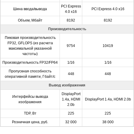
PCI Express
Шина ввода/вывода
PCI Express 4.0 x16
4.0 x16
Объем, Мбайт
8192
8192
Производительность
Пиковая производительность
FP32, GFLOPS (из расчета
9754
10419
максимальной указанной
частоты)
Производительность FP32/FP64
1/16
1/16
Пропускная способность
448
448
оперативной памяти, Гбайт/с
Вывод изображения
DisplayPort
Интерфейсы вывода
1.4a, HDMI
DisplayPort 1.4a, HDMI 2.0b
изображения
2.0b
TDP, Вт
225
225
Розничная цена, руб.
32 000
38 000