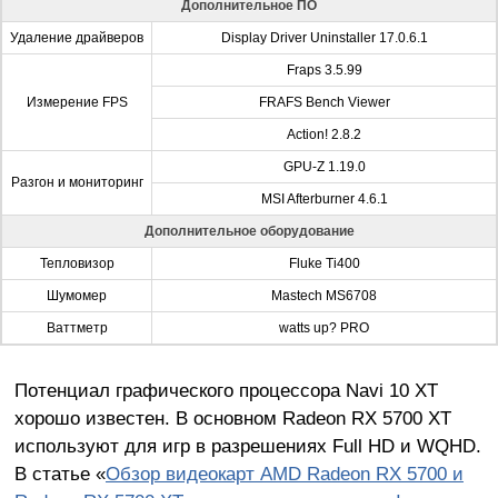
Дополнительное ПО
Удаление драйверов
Display Driver Uninstaller 17.0.6.1
Fraps 3.5.99
Измерение FPS
FRAFS Bench Viewer
Action! 2.8.2
GPU-Z 1.19.0
Разгон и мониторинг
MSI Afterburner 4.6.1
Дополнительное оборудование
Тепловизор
Fluke Ti400
Шумомер
Mastech MS6708
Ваттметр
watts up? PRO
Потенциал графического процессора Navi 10 XT
хорошо известен. В основном Radeon RX 5700 XT
используют для игр в разрешениях Full HD и WQHD.
В статье «
Обзор видеокарт AMD Radeon RX 5700 и