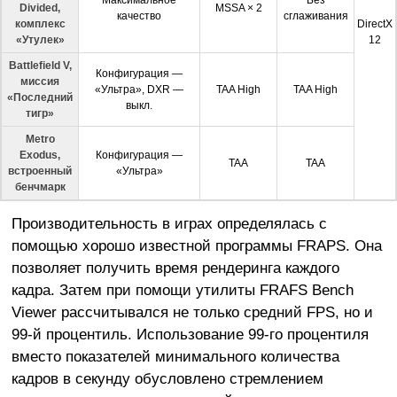
Максимальное
Без
Divided,
MSSA × 2
качество
сглаживания
комплекс
DirectX
«Утулек»
12
Battlefield V,
Конфигурация —
миссия
«Ультра», DXR —
TAA High
TAA High
«Последний
выкл.
тигр»
Metro
Exodus,
Конфигурация —
TAA
TAA
встроенный
«Ультра»
бенчмарк
Производительность в играх определялась с
помощью хорошо известной программы FRAPS. Она
позволяет получить время рендеринга каждого
кадра. Затем при помощи утилиты FRAFS Bench
Viewer рассчитывался не только средний FPS, но и
99-й процентиль. Использование 99-го процентиля
вместо показателей минимального количества
кадров в секунду обусловлено стремлением