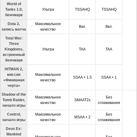
World of
Tanks 1.0,
Ультра
TSSAHQ
TSSAHQ
бенчмарк
Dota 2,
Максимальное
Вкл.
Вкл.
запись матча
качество
Total War:
Three
Kingdoms,
Ультра
TAA
TAA
встроенный
бенчмарк
HITMAN 2,
миссия
Максимальное
SSAA × 1.5
SSAA × 1
«Финишная
качество
черта»
Shadow of the
Максимальное
Без
Tomb Raider,
SMAAT2x
качество
сглаживания
начало игры
Control,
Максимальное
Без
MSAA × 2
начало игры
качество
сглаживания
Deus Ex:
Mankind