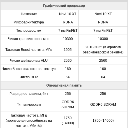
Графический процессор
Название
Navi 10 XT
Navi 10 XT
Микроархитектура
RDNA
RDNA
Техпроцесс, нм
7 нм FinFET
7 нм FinFET
Число транзисторов, млн
10300
10300
2010/2035 (в игровом/
Тактовая Boost-частота, МГц
1905
оверклокерском режиме)
Число шейдерных ALU
2560
2560
Число блоков наложения текстур
160
160
Число ROP
64
64
Оперативная память
Разрядность шины, бит
256
256
GDDR6
Тип микросхем
GDDR6 SDRAM
SDRAM
Тактовая частота, МГц
1750
(пропускная способность на
1750 (14000)
(14000)
контакт, Мбит/с)