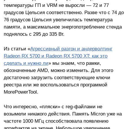
температуры ГП и VRM не выросли — 72 и 77
градусов Цельсия соответственно. Разве что с 74 до
76 градусов Цельсия увеличилась температура
памяти, а максимальное энергопотребление стенда
поднялось с 295 до 335 Вт.
Из статьи «
Агрессивный разгон и андерволтинг
Radeon RX 5700 и Radeon RX 5700 XT: как это
сделать и нужно ли
» мы знаем, что рамки,
обозначенные AMD, можно изменить. Для этого
достаточно загрузить соответствующие ключи
реестра или же воспользоваться программой
MorePowerTool.
Что интересно, «пляски» с reg-файлами не
возымели никакого действия. Память Micron уже на
частоте 1000 МГц способствовала появлению
артефактов на экране. Небольшое увеличение