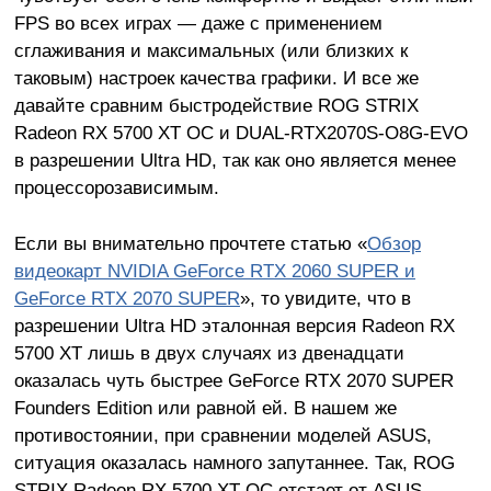
FPS во всех играх — даже с применением
сглаживания и максимальных (или близких к
таковым) настроек качества графики. И все же
давайте сравним быстродействие ROG STRIX
Radeon RX 5700 XT OC и DUAL-RTX2070S-O8G-EVO
в разрешении Ultra HD, так как оно является менее
процессорозависимым.
Если вы внимательно прочтете статью «
Обзор
видеокарт NVIDIA GeForce RTX 2060 SUPER и
GeForce RTX 2070 SUPER
», то увидите, что в
разрешении Ultra HD эталонная версия Radeon RX
5700 XT лишь в двух случаях из двенадцати
оказалась чуть быстрее GeForce RTX 2070 SUPER
Founders Edition или равной ей. В нашем же
противостоянии, при сравнении моделей ASUS,
ситуация оказалась намного запутаннее. Так, ROG
STRIX Radeon RX 5700 XT OC отстает от ASUS