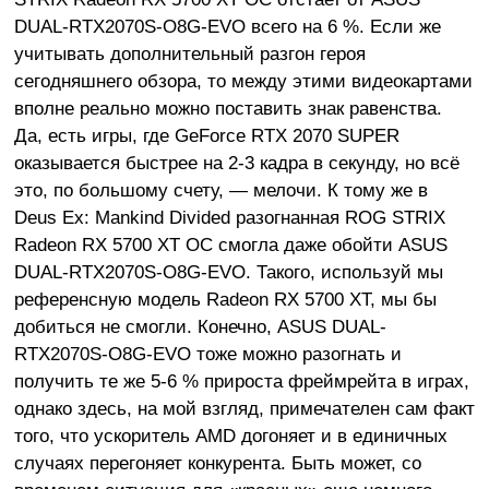
DUAL-RTX2070S-O8G-EVO всего на 6 %. Если же
учитывать дополнительный разгон героя
сегодняшнего обзора, то между этими видеокартами
вполне реально можно поставить знак равенства.
Да, есть игры, где GeForce RTX 2070 SUPER
оказывается быстрее на 2-3 кадра в секунду, но всё
это, по большому счету, — мелочи. К тому же в
Deus Ex: Mankind Divided разогнанная ROG STRIX
Radeon RX 5700 XT OC смогла даже обойти ASUS
DUAL-RTX2070S-O8G-EVO. Такого, используй мы
референсную модель Radeon RX 5700 XT, мы бы
добиться не смогли. Конечно, ASUS DUAL-
RTX2070S-O8G-EVO тоже можно разогнать и
получить те же 5-6 % прироста фреймрейта в играх,
однако здесь, на мой взгляд, примечателен сам факт
того, что ускоритель AMD догоняет и в единичных
случаях перегоняет конкурента. Быть может, со