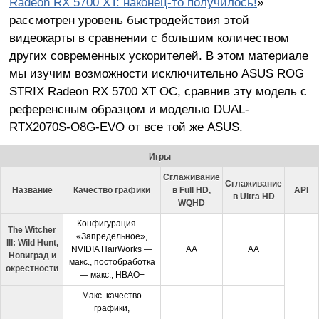
Radeon RX 5700 XT: наконец-то получилось!
»
рассмотрен уровень быстродействия этой
видеокарты в сравнении с большим количеством
других современных ускорителей. В этом материале
мы изучим возможности исключительно ASUS ROG
STRIX Radeon RX 5700 XT OC, сравнив эту модель с
референсным образцом и моделью DUAL-
RTX2070S-O8G-EVO от все той же ASUS.
Игры
Сглаживание
Сглаживание
Название
Качество графики
в Full HD,
API
в Ultra HD
WQHD
Конфигурация —
The Witcher
«Запредельное»,
III: Wild Hunt,
NVIDIA HairWorks —
АА
АА
Новиград и
макс., постобработка
окрестности
— макс., HBAO+
Макс. качество
графики,