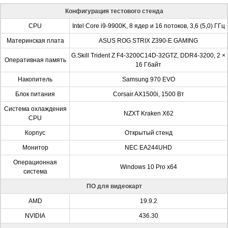
Конфигурация тестового стенда
CPU
Intel Core i9-9900K, 8 ядер и 16 потоков, 3,6 (5,0) ГГц
Материнская плата
ASUS ROG STRIX Z390-E GAMING
G.Skill Trident Z F4-3200C14D-32GTZ, DDR4-3200, 2 ×
Оперативная память
16 Гбайт
Накопитель
Samsung 970 EVO
Блок питания
Corsair AX1500i, 1500 Вт
Система охлаждения
NZXT Kraken X62
CPU
Корпус
Открытый стенд
Монитор
NEC EA244UHD
Операционная
Windows 10 Pro x64
система
ПО для видеокарт
AMD
19.9.2
NVIDIA
436.30