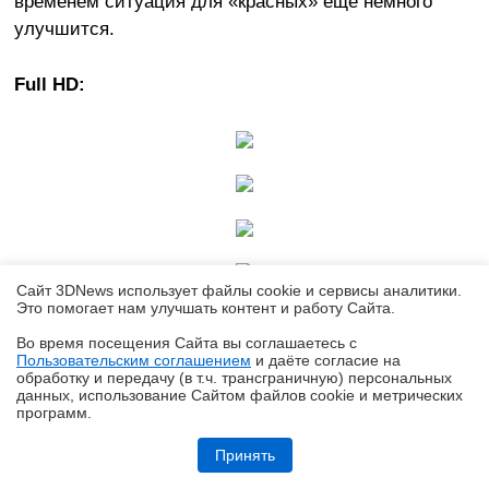
временем ситуация для «красных» еще немного
улучшится.
Full
HD:
Сайт 3DNews использует файлы cookie и сервисы аналитики.
Это помогает нам улучшать контент и работу Cайта.
Во время посещения Cайта вы соглашаетесь с
Пользовательским соглашением
и даёте согласие на
✖
обработку и передачу (в т.ч. трансграничную) персональных
данных, использование Cайтом файлов cookie и метрических
программ.
Обзор HUAWEI MatePad SE 11" (2026): тонкий металлический
планшет с раритетной начинкой
Принять