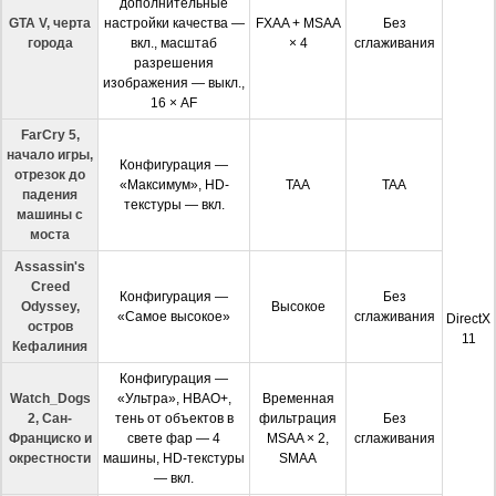
дополнительные
GTA V, черта
настройки качества —
FXAA + MSAA
Без
города
вкл., масштаб
× 4
сглаживания
разрешения
изображения — выкл.,
16 × AF
FarCry 5,
начало игры,
Конфигурация —
отрезок до
«Максимум», HD-
TAA
TAA
падения
текстуры — вкл.
машины с
моста
Assassin's
Creed
Конфигурация —
Без
Odyssey,
Высокое
«Самое высокое»
сглаживания
DirectX
остров
11
Кефалиния
Конфигурация —
Watch_Dogs
«Ультра», HBAO+,
Временная
2, Сан-
тень от объектов в
фильтрация
Без
Франциско и
свете фар — 4
MSAA × 2,
сглаживания
окрестности
машины, HD-текстуры
SMAA
— вкл.