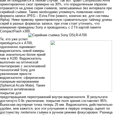
вам он понадобится в любом случае. Так вот: файл Compressed RAW
ориентировочно сжат примерно на 30%, что определённым образом
отражается на длине серии снимков, записываемых без интервала при
серийной съёмке. Также необходимо упомянуть появление нового
формата записи JPEG – Extra Fine (нового, конечно же, для системы
Alpha). Ниже привожу ориентировочную сравнительную таблицу длины
серий в разных форматах записи, при этом стоит уточнить, что
измерения приведены Sony и проводились с 2 Гб картой памяти
CompactFlash x300.
Те, кто уже успел
приобщиться к А700,
однозначно оценивают
видоискатель новой камеры
как значительно более яркий
чем в А100. Видоискатель
выполнен на оптической
пентапризме с эксклюзивной
технологией Sony для
увеличения яркости
видоискателя, сферическим
лазерным матированием
(Spherical Acute Mate). Также
имеется антибликовое
покрытие для
предотвращения переотражений внутри видоискателя. В результате
достигнуто 0.9х увеличение, покрытие поля зрения составляет 95%.
Выносная окулярная точка теперь 25 мм. Видоискатель действительно
удобен, мне кажется, все эти улучшения в первую очередь оценят по
достоинству любители съёмки в ручном режиме фокусировки. Разница