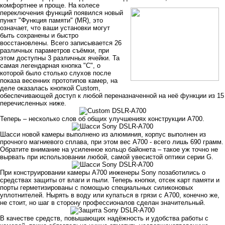
комфортнее и проще.
На колесе
переключения функций появился новый
пункт "Функция памяти" (MR), это
означает, что ваши установки могут
быть сохранены и быстро
восстановлены. Всего записывается 26
различных параметров съёмки, при
этом доступны 3 различных ячейки. Та
самая легендарная кнопка "С", о
которой было столько слухов после
показа весенних прототипов камер, на
деле оказалась кнопкой Custom,
обеспечивающей доступ к любой переназначенной на неё функции из 15
перечисленных ниже.
Теперь – несколько слов об общих улучшениях конструкции A700.
Шасси новой камеры выполнено из алюминия, корпус выполнен из
прочного магниевого сплава, при этом вес A700 - всего лишь 690 грамм.
Обратите внимание на усиленное кольцо байонета – такое уж точно не
вырвать при использовании любой, самой увесистой оптики серии G.
При конструировании камеры A700 инженеры Sony позаботились о
средствах защиты от влаги и пыли. Теперь кнопки, отсек карт памяти и
порты герметизированы с помощью специальных силиконовых
уплотнителей. Нырять в воду или купаться в грязи с A700, конечно же,
не стоит, но шаг в сторону профессионалов сделан значительный.
В качестве средств, повышающих надёжность и удобства работы с