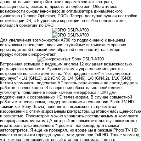
дополнительная настройка таких параметров как контраст,
насыщенность, резкость, яркость и подбор зон. Обогатились
возможности обновлённой версии оптимизатора динамического
диапазона (D-range Optimiser, DRO). Теперь доступна ручная настройка
оптимизации DR, с 5 уровнями коррекции на выбор пользователя,
появился брекетинг по DRO.
Для увеличения возможностей A700 по подключению к внешним
источникам освещения, включая студийные источники сторонних
производителей (прямой или обратной полярности), на камере
предусмотрен синхроконтакт.
Встроенная вспышка с ведущим числом 12 обладает возможностью
регулировки мощности. Ручные режимы управление мощностью
встроенной вспышки делятся на "без предвспышки" и "регулировка
вручную" - 1/1 (GN12), 1/2 (GN8.5), 1/4 (GN6), 1/8 (GN4.2), 1/16 (GN3).
Кстати упомянуть, подсветка AF теперь реализована на светодиодах и
работает превосходно. В завершение обязательно необходимо
упомянуть появление в новой камере интерфейса HDMI для
подключения к современных HD телевизорам. В случае совместной
работы с телевизорами, поддерживающими технологию Photo TV HD -
такими как Sony Bravia, появляется возможность просмотра
изображений с оптимизированным контрастом, цветовой насыщенностью
и резкостью. Просмотром можно управлять поставляемым в комплекте
инфракрасным пультом ДУ, который по совместительству также может
играть роль дистанционного "тросика", например, для съёмки
автопортретов. Я ещё не проверял, но вроде бы в режиме Photo TV HD
качество картинки гораздо лучше, чем даже при Full HD. Также упомяну,
что камера поддерживает новый стандарт формата кадра с