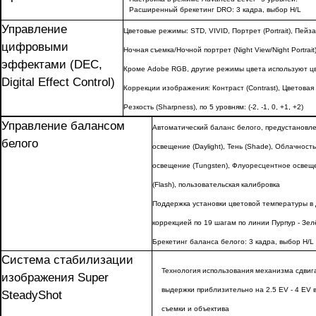
Расширенный брекетинг DRO: 3 кадра, выбор H/L
Управление
Цветовые режимы: STD, VIVID, Портрет (Portrait), Пейза
цифровыми
Ночная съемка/Ночной портрет (Night View/Night Portrait
эффектами (DEC,
Кроме Adobe RGB, другие режимы цвета используют ц
Digital Effect Control)
Коррекции изображения: Контраст (Contrast), Цветовая 
Резкость (Sharpness), по 5 уровням: (-2, -1, 0, +1, +2)
Управление балансом
Автоматический баланс белого, предустановл
белого
освещение (Daylight), Тень (Shade), Облачность
освещение (Tungsten), Флуоресцентное освеще
(Flash), пользовательская калибровка
Поддержка установки цветовой температуры в
коррекцией по 19 шагам по линии Пурпур - Зел
Брекетинг баланса белого: 3 кадра, выбор H/L
Система стабилизации
Технология использования механизма сдви
изображения Super
выдержки приблизительно на 2.5 EV - 4 EV 
SteadyShot
съемки и объектива