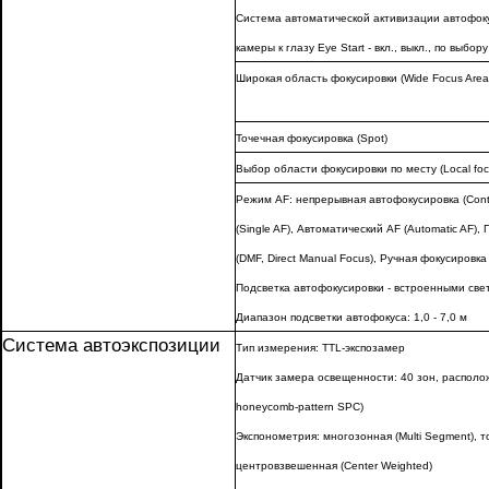
Система автоматической активизации автофок
камеры к глазу Eye Start - вкл., выкл., по выбору
Широкая область фокусировки (Wide Focus Area
Точечная фокусировка (Spot)
Выбор области фокусировки по месту (Local focu
Режим AF: непрерывная автофокусировка (Cont
(Single AF), Автоматический AF (Automatic AF),
(DMF, Direct Manual Focus), Ручная фокусировка
Подсветка автофокусировки - встроенными св
Диапазон подсветки автофокуса: 1,0 - 7,0 м
Система автоэкспозиции
Тип измерения: TTL-экспозамер
Датчик замера освещенности: 40 зон, располо
honeycomb-pattern SPC)
Экспонометрия: многозонная (Multi Segment), то
центровзвешенная (Center Weighted)