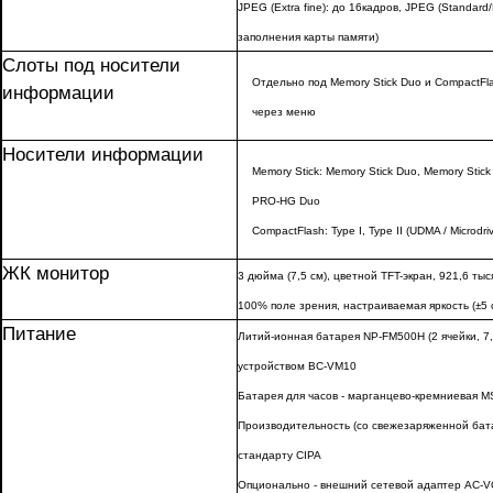
JPEG (Extra fine): до 16кадров, JPEG (Standard/
заполнения карты памяти)
Слоты под носители
Отдельно под Memory Stick Duo и CompactFl
информации
через меню
Носители информации
Memory Stick: Memory Stick Duo, Memory Stic
PRO-HG Duo
CompactFlash: Type I, Type II (UDMA / Microdri
ЖК монитор
3 дюйма (7,5 см), цветной TFT-экран, 921,6 тыся
100% поле зрения, настраиваемая яркость (±5 
Питание
Литий-ионная батарея NP-FM500H (2 ячейки, 7,2
устройством BC-VM10
Батарея для часов - марганцево-кремниевая MS
Производительность (со свежезаряженной бата
стандарту CIPA
Опционально - внешний сетевой адаптер AC-