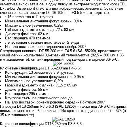
объектива включает в себя одну линзу из экстра-низкодисперсного (ED,
Extra-low Dispersion) стекла и два асферических элемента. Остальные
ключевые характеристики DT 16-105 mm F3.5-5.6 выглядят так:
: 15 элементов в 11 группах
Минимальная дистанция фокусировки: 0,4 м
Максимальное увеличение: 0.29x
Габариты (диаметр x длина): 72 x 83 мм
Диаметр фильтра: 62 мм
Вес: порядка 470 граммов
Лепестковая съёмная пластиковая бленда
Начало поставок: ориентировочно ноябрь 2007
Следующая новинка - DT 55-200 mm F4-5.6 (
SAL55200
), представляет
собой лёгкий компактный 3,6-кратный телеобъектив (82,5 – 300 мм в 35
мм эквиваленте), оптимизированный под камеры с матрицей APS-C.
Ключевые спецификации DT 55-200mm F4-5.6:
Конструкция: 13 элементов в 9 группах
Минимальная дистанция фокусировки: 0,95 м
Максимальное увеличение: 0,29x
Габариты (диаметр x длина): 71,5 x 85 мм
Диаметр фильтра: 55 мм
Вес: порядка 295 граммов
Круговая съёмная пластиковая бленда
Начало поставок: ориентировочно середина октября 2007
Гиперзум DT18-250mm F3.5-6.3 (
SAL 18250
) – также под APS-C матрицы,
весьма компактен и обеспечивает 14х кратность в диапазоне 27 – 375 (в
35 мм эквиваленте).
Ключевые спецификации DT18-250mm F3.5-6.3: