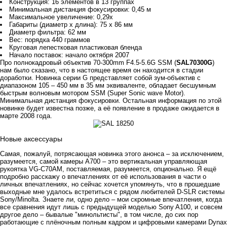
Конструкция: 16 элементов в 13 группах
Минимальная дистанция фокусировки: 0,45 м
Максимальное увеличение: 0,29x
Габариты (диаметр x длина): 75 x 86 мм
Диаметр фильтра: 62 мм
Вес: порядка 440 граммов
Круговая лепестковая пластиковая бленда
Начало поставок: начало октября 2007
Про полнокадровый объектив 70-300mm F4.5-5.6G SSM (
SAL70300G
)
нам было сказано, что в настоящее время он находится в стадии
доработки. Новинка серии G представляет собой зум-объектив с
диапазоном 105 – 450 мм в 35 мм эквиваленте, обладает бесшумным
быстрым волновым мотором SSM (Super Sonic wave Motor).
Минимальная дистанция фокусировки. Остальная информация по этой
новинке будет известна позже, а её появление в продаже ожидается в
марте 2008 года.
Новые аксессуары
Самая, пожалуй, потрясающая новинка этого анонса – за исключением,
разумеется, самой камеры А700 – это вертикальная управляющая
рукоятка VG-C70AM, поставляемая, разумеется, опционально. Я ещё
подробно расскажу о впечатлениях от её использования в части о
личных впечатлениях, но сейчас хочется упомянуть, что в прошедшие
выходные мне удалось встретиться с рядом любителей D-SLR системы
Sony/Minolta. Знаете ли, одно дело – мои скромные впечатления, когда
все сравнения идут лишь с предыдущей моделью Sony A100, и совсем
другое дело – бывалые "минольтисты", в том числе, до сих пор
работающие с плёночным полным кадром и цифровыми камерами Dynax