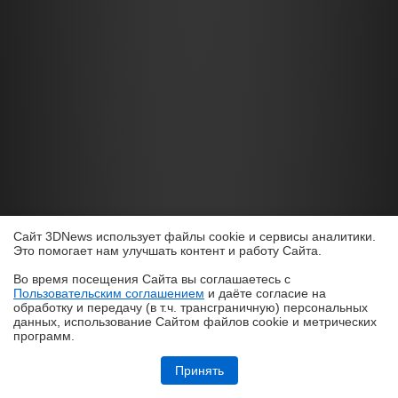
Сайт 3DNews использует файлы cookie и сервисы аналитики.
Это помогает нам улучшать контент и работу Cайта.
Во время посещения Cайта вы соглашаетесь с
Пользовательским соглашением
и даёте согласие на
✖
обработку и передачу (в т.ч. трансграничную) персональных
данных, использование Cайтом файлов cookie и метрических
программ.
О САЙТЕ
Обзор смартфона HUAWEI Pura 90s Pro Max: красота повсюду
Принять
КОНТАКТЫ