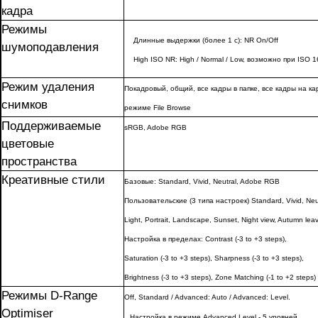
кадра
Режимы
Длинные выдержки (более 1 с): NR On/Off
шумоподавления
High ISO NR: High / Normal / Low, возможно при ISO 
Режим удаления
Покадровый, общий, все кадры в папке, все кадры на ка
снимков
режиме File Browse
Поддерживаемые
sRGB, Adobe RGB
цветовые
пространства
Креативные стили
Базовые: Standard, Vivid, Neutral, Adobe RGB
Пользовательские (3 типа настроек) Standard, Vivid, Neu
Light, Portrait, Landscape, Sunset, Night view, Autumn lea
Настройка в пределах: Contrast (-3 to +3 steps),
Saturation (-3 to +3 steps), Sharpness (-3 to +3 steps),
Brightness (-3 to +3 steps), Zone Matching (-1 to +2 steps)
Режимы D-Range
Off, Standard / Advanced: Auto / Advanced: Level.
Optimiser
Настройка в режиме Advanced Level - 5 уровней.