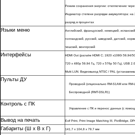
Режим сохранения энергии: откллючение через
Индикатор степени разрядки аккумулятора: на 
разряд в процентах
Языки меню
Английский, французский, немецкий, испанский
голландский, русский, шведский, датский, норв
чешский, венгерский
Интерфейсы
HDMI Out (разъём HDMI C; 1920 x1080i 59,94/50
720 x 480p 59,94 Гц, 720 x 576p 50 Гц), USB 2.
Multi LUN. Видеовыход NTSC / PAL (устанавлив
Пульты ДУ
Проводной (опционально RM-S1AM или RM-
Беспроводной (RMT-DSLR1)
Контроль с ПК
Управление с ПК и перенос данных (с помощ
Вывод на печать
Exif Print, Print Image Matching III, PictBridge, D
Габариты (Ш x В x Г)
141,7 x 104,8 x 79,7 мм