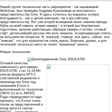
Нашей группе техническая часть мероприятия - так называемый
Workshop, был проведён Андреем Кургановым из московского
представительства Sony. И здесь хотелось бы выразить особую
благодарность - как в целом компании, так и российскому
представительству. Вот уже второй всемирный анонс новинки бренда
Alpha на моей памяти, вторая камера – и второй раз безупречная
подготовка, наличие работающих образцов камеры и оптики, готовый
софт; детальнейший рассказ обо всех нюансах, исчерпывающие ответы
на большинство вопросов. И, пожалуй, главное: всё здесь, сейчас, всё
"живьём", что для журналистов очень важно. Впрочем, думаю, и для
читателей, поскольку никто не любит "бумажные" анонсы.
Новые технологии
Основой качества,
заявленного для камеры
DSLR-A700, стал 12,24-Мп
сенсор формата APS-C
собственной разработки и
производства Sony под
названием Exmor и
выполненный по технологии
CMOS (то есть КМОП).
Ради справедливости надо
признать, что Exmor очень
похож на представленный в
конце августа сенсор
IMX021 – также формата