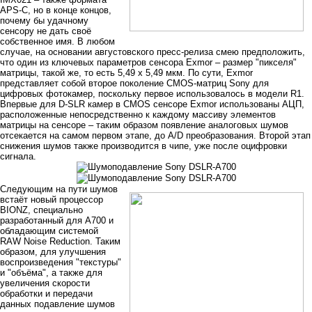
APS-C, но в конце концов,
почему бы удачному
сенсору не дать своё
собственное имя. В любом
случае, на основании августовского пресс-релиза смею предположить,
что один из ключевых параметров сенсора Exmor – размер "пикселя"
матрицы, такой же, то есть 5,49 х 5,49 мкм. По сути, Exmor
представляет собой второе поколение CMOS-матриц Sony для
цифровых фотокамер, поскольку первое использовалось в модели R1.
Впервые для D-SLR камер в CMOS сенсоре Exmor использованы АЦП,
расположенные непосредственно к каждому массиву элементов
матрицы на сенсоре – таким образом появление аналоговых шумов
отсекается на самом первом этапе, до A/D преобразования. Второй этап
снижения шумов также производится в чипе, уже после оцифровки
сигнала.
Следующим на пути шумов
встаёт новый процессор
BIONZ, специально
разработанный для A700 и
обладающим системой
RAW Noise Reduction. Таким
образом, для улучшения
воспроизведения "текстуры"
и "объёма", а также для
увеличения скорости
обработки и передачи
данных подавление шумов