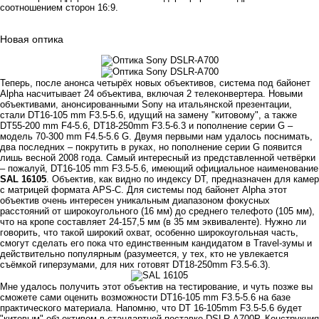
соотношением сторон 16:9.
Новая оптика
Теперь, после анонса четырёх новых объективов, система под байонет
Alpha насчитывает 24 объектива, включая 2 телеконвертера. Новыми
объективами, анонсированными Sony на итальянской презентации,
стали DT16-105 mm F3.5-5.6, идущий на замену "китовому", а также
DT55-200 mm F4-5.6, DT18-250mm F3.5-6.3 и пополнение серии G –
модель 70-300 mm F4.5-5.6 G. Двумя первыми нам удалось поснимать,
два последних – покрутить в руках, но пополнение серии G появится
лишь весной 2008 года. Самый интересный из представленной четвёрки
– пожалуй, DT16-105 mm F3.5-5.6, имеющий официальное наименование
SAL 16105
. Объектив, как видно по индексу DT, предназначен для камер
с матрицей формата APS-C. Для системы под байонет Alpha этот
объектив очень интересен уникальным диапазоном фокусных
расстояний от широкоугольного (16 мм) до среднего телефото (105 мм),
что на кропе составляет 24-157,5 мм (в 35 мм эквиваленте). Нужно ли
говорить, что такой широкий охват, особенно широкоугольная часть,
смогут сделать его пока что единственным кандидатом в Travel-зумы и
действительно популярным (разумеется, у тех, кто не увлекается
съёмкой гиперзумами, для них готовят DT18-250mm F3.5-6.3).
Мне удалось получить этот объектив на тестирование, и чуть позже вы
сможете сами оценить возможности DT16-105 mm F3.5-5.6 на базе
практического материала. Напомню, что DT 16-105mm F3.5-5.6 будет
"китовым" объективом в стандартной поставке DSLR-A700P. Конструкция