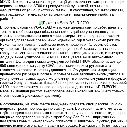
5D/7D. Так вот: на многих лицах – ещё до включения камеры, лишь при
первом взгляде на А700 с прикрученной рукояткой, возникала
одобрительная (а на некоторых лицах – и счастливая) улыбка: ещё бы,
возвращается легендарная эргономика и традиционные удобства
работы!
Впрочем, рукоятка VG-C70AM – это уже шедевр сам по себе. начать с
того, что с её помощью обеспечивается удобное управление для
съемки в вертикальном положении камеры, поскольку расположение
органов управления совершенно идентично горизонтальному режиму.
Рукоятка не тяжёлая, удобна во всех отношениях. Словом, об этом –
чуть позже. Новая рукоятка, как и корпус новой камеры, выполнена в
корпусе из магниевого сплава с пыле/влагозащитой кнопок, и вмещает
до двух аккумуляторов NP-FM500H для увеличения автономного
питания. Если один новый аккумулятор InfoLITHIUM обеспечивает до
650 снимков по стандарту CIPA, то с применением рукоятки это
количество соответственно удваивается. Об удобствах индикации
процентного разряда и показе использования текущего аккумулятора я
уже упоминал выше. Здесь же упомяну, что промелькнувшая в форумах
критика Sony за отказ от батарей 55 серии, использовавшихся с камерой
А100, совсем неуместна, поскольку переход на новые NP-FM500H –
мера, вызванная ростом энергопотребления новой камеры (чего только
стоит новый 3-дюймовый дисплей).
К сожалению, на этом месте вынужден прервать свой рассказ. Ибо он
попросту грозит неоправданно затянуться. Во второй части отчёта вас
ждёт продолжение рассказа о новых аксессуарах – в частности, о серии
впервые представленных фильтров Sony Carl Zeiss - циркулярных
поляризационных, нейтральной плотности и защитных; сумках, ремнях и
прочих вспомогательных и защитных вещах. Разумеется, будет рассказ