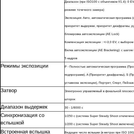
Диапазон (при ISO100 с объективом f/1.4): 0 EV
режиме точечного замера)
Экспозиция: Авто, автоматическая программа (
приоритет выдержки, приоритет диафрагмы, ру
блокировка автоэкспозиции (AE Lock)
Компенсация экспозиции : +/-3,0 EV, с выборо
Вилка автоэкспозиции (AE Bracketing): с шагом 0
5 кадров
Режимы экспозиции
P - Полностью автоматическая программа (Пр
подпрограмм), A (Приоритет диафрагмы), S (Пр
уставнока экспозиции), Портрет, Спорт, Пейзаж
Затвор
Электронно управляемый в фокальной плоскос
шторок
Диапазон выдержек
30 - 1/8000 с
Синхронизация со
1/250 с (система Super Steady Shoot отключена
вспышкой
1/200 с (система Super Steady Shoot включена)
Встроенная вспышка
Ведущее число вспышки (в метрах при ISO 100)