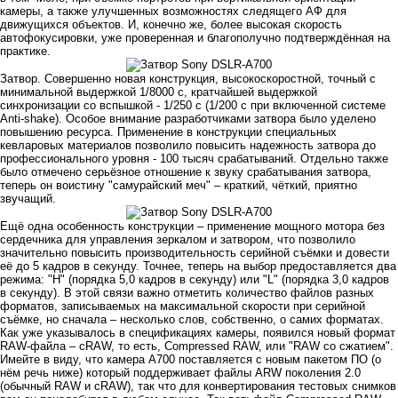
камеры, а также улучшенных возможностях следящего АФ для
движущихся объектов. И, конечно же, более высокая скорость
автофокусировки, уже проверенная и благополучно подтверждённая на
практике.
Затвор. Совершенно новая конструкция, высокоскоростной, точный с
минимальной выдержкой 1/8000 с, кратчайшей выдержкой
синхронизации со вспышкой - 1/250 с (1/200 с при включенной системе
Anti-shake). Особое внимание разработчиками затвора было уделено
повышению ресурса. Применение в конструкции специальных
кевларовых материалов позволило повысить надежность затвора до
профессионального уровня - 100 тысяч срабатываний. Отдельно также
было отмечено серьёзное отношение к звуку срабатывания затвора,
теперь он воистину "самурайский меч" – краткий, чёткий, приятно
звучащий.
Ещё одна особенность конструкции – применение мощного мотора без
сердечника для управления зеркалом и затвором, что позволило
значительно повысить производительность серийной съёмки и довести
её до 5 кадров в секунду. Точнее, теперь на выбор предоставляется два
режима: "H" (порядка 5,0 кадров в секунду) или "L" (порядка 3,0 кадров
в секунду). В этой связи важно отметить количество файлов разных
форматов, записываемых на максимальной скорости при серийной
съёмке, но сначала – несколько слов, собственно, о самих форматах.
Как уже указывалось в спецификациях камеры, появился новый формат
RAW-файла – cRAW, то есть, Compressed RAW, или "RAW со сжатием".
Имейте в виду, что камера A700 поставляется с новым пакетом ПО (о
нём речь ниже) который поддерживает файлы ARW поколения 2.0
(обычный RAW и cRAW), так что для конвертирования тестовых снимков