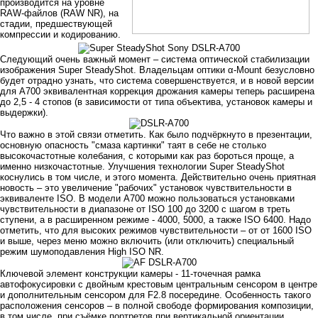
производится на уровне
RAW-файлов (RAW NR), на
стадии, предшествующей
компрессии и кодированию.
Следующий очень важный момент – система оптической стабилизации
изображения Super SteadyShot. Владельцам оптики α-Mount безусловно
будет отрадно узнать, что система совершенствуется, и в новой версии
для A700 эквивалентная коррекция дрожания камеры теперь расширена
до 2,5 - 4 стопов (в зависимости от типа объектива, установок камеры и
выдержки).
Что важно в этой связи отметить. Как было подчёркнуто в презентации,
основную опасность "смаза картинки" таят в себе не столько
высокочастотные колебания, с которыми как раз бороться проще, а
именно низкочастотные. Улучшения технологии Super SteadyShot
коснулись в том числе, и этого момента. Действительно очень приятная
новость – это увеличение "рабочих" установок чувствительности в
эквиваленте ISO. В модели A700 можно пользоваться установками
чувствительности в диапазоне от ISO 100 до 3200 с шагом в треть
ступени, а в расширенном режиме - 4000, 5000, а также ISO 6400. Надо
отметить, что для высоких режимов чувствительности – от от 1600 ISO
и выше, через меню можно включить (или отключить) специальный
режим шумоподавления High ISO NR.
Ключевой элемент конструкции камеры - 11-точечная рамка
автофокусировки с двойным крестовым центральным сенсором в центре
и дополнительным сенсором для F2.8 посередине. Особенность такого
расположения сенсоров – в полной свободе формирования композиции,
в том числе, при съёмке портретов при вертикальной ориентации