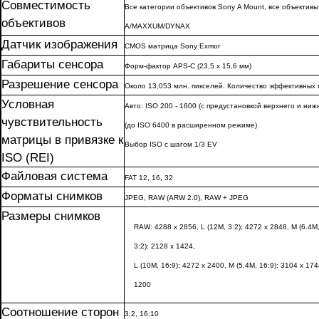
Совместимость
Все категории объективов Sony Α Mount, все объективы
объективов
Α/MAXXUM/DYNAX
Датчик изображения
CMOS матрица Sony Exmor
Габариты сенсора
Форм-фактор APS-C (23,5 x 15,6 мм)
Разрешение сенсора
Около 13,053 млн. пикселей. Количество эффективных 
Условная
Авто: ISO 200 - 1600 (с предустановкой верхнего и ниж
чувствительность
(до ISO 6400 в расширенном режиме)
матрицы в привязке к
Выбор ISO с шагом 1/3 EV
ISO (REI)
Файловая система
FAT 12, 16, 32
Форматы снимков
JPEG, RAW (ARW 2.0), RAW + JPEG
Размеры снимков
RAW: 4288 x 2856, L (12M, 3:2); 4272 x 2848, M (6.4M,
3:2): 2128 x 1424,
L (10M, 16:9); 4272 x 2400, M (5.4M, 16:9): 3104 x 174
1200
Соотношение сторон
3:2, 16:10