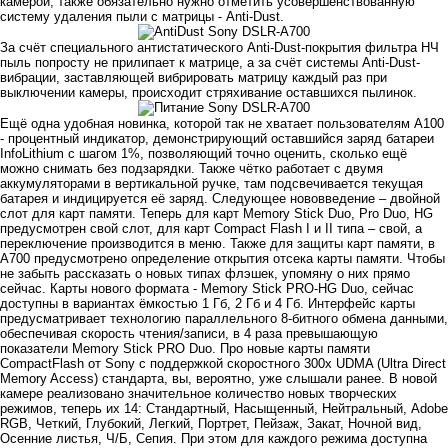
камерой, также обязательно нужно отметить усовершенствованную
систему удаления пыли с матрицы - Anti-Dust.
За счёт специального антистатического Anti-Dust-покрытия фильтра НЧ
пыль попросту не прилипает к матрице, а за счёт системы Anti-Dust-
вибрации, заставляющей вибрировать матрицу каждый раз при
выключении камеры, происходит стряхивание оставшихся пылинок.
Ещё одна удобная новинка, которой так не хватает пользователям А100
- процентный индикатор, демонстрирующий оставшийся заряд батареи
InfoLithium с шагом 1%, позволяющий точно оценить, сколько ещё
можно снимать без подзарядки. Также чётко работает с двумя
аккумуляторами в вертикальной ручке, там подсвечивается текущая
батарея и индицируется её заряд. Следующее нововведение – двойной
слот для карт памяти. Теперь для карт Memory Stick Duo, Pro Duo, HG
предусмотрен свой слот, для карт Compact Flash I и II типа – свой, а
переключение производится в меню. Также для защиты карт памяти, в
A700 предусмотрено определение открытия отсека карты памяти. Чтобы
не забыть рассказать о новых типах флэшек, упомяну о них прямо
сейчас. Карты нового формата - Memory Stick PRO-HG Duo, сейчас
доступны в вариантах ёмкостью 1 Гб, 2 Гб и 4 Гб. Интерфейс карты
предусматривает технологию параллельного 8-битного обмена данными,
обеспечивая скорость чтения/записи, в 4 раза превышающую
показатели Memory Stick PRO Duo. Про новые карты памяти
CompactFlash от Sony с поддержкой скоростного 300x UDMA (Ultra Direct
Memory Access) стандарта, вы, вероятно, уже слышали ранее. В новой
камере реализовано значительное количество новых творческих
режимов, теперь их 14: Стандартный, Насыщенный, Нейтральный, Adobe
RGB, Четкий, Глубокий, Легкий, Портрет, Пейзаж, Закат, Ночной вид,
Осенние листья, Ч/Б, Сепия. При этом для каждого режима доступна