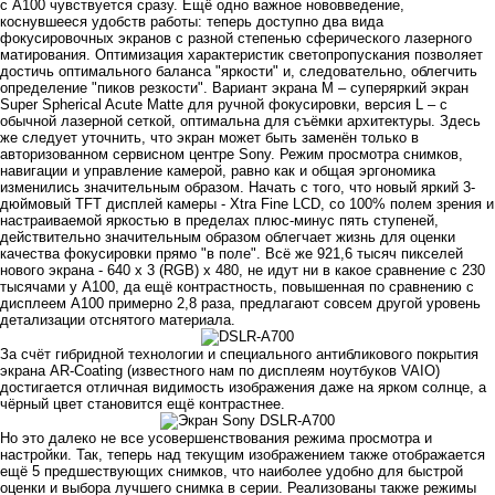
с А100 чувствуется сразу. Ещё одно важное нововведение,
коснувшееся удобств работы: теперь доступно два вида
фокусировочных экранов с разной степенью сферического лазерного
матирования. Оптимизация характеристик светопропускания позволяет
достичь оптимального баланса "яркости" и, следовательно, облегчить
определение "пиков резкости". Вариант экрана M – суперяркий экран
Super Spherical Acute Matte для ручной фокусировки, версия L – с
обычной лазерной сеткой, оптимальна для съёмки архитектуры. Здесь
же следует уточнить, что экран может быть заменён только в
авторизованном сервисном центре Sony. Режим просмотра снимков,
навигации и управление камерой, равно как и общая эргономика
изменились значительным образом. Начать с того, что новый яркий 3-
дюймовый TFT дисплей камеры - Xtra Fine LCD, со 100% полем зрения и
настраиваемой яркостью в пределах плюс-минус пять ступеней,
действительно значительным образом облегчает жизнь для оценки
качества фокусировки прямо "в поле". Всё же 921,6 тысяч пикселей
нового экрана - 640 x 3 (RGB) x 480, не идут ни в какое сравнение с 230
тысячами у А100, да ещё контрастность, повышенная по сравнению с
дисплеем А100 примерно 2,8 раза, предлагают совсем другой уровень
детализации отснятого материала.
За счёт гибридной технологии и специального антибликового покрытия
экрана AR-Coating (известного нам по дисплеям ноутбуков VAIO)
достигается отличная видимость изображения даже на ярком солнце, а
чёрный цвет становится ещё контрастнее.
Но это далеко не все усовершенствования режима просмотра и
настройки. Так, теперь над текущим изображением также отображается
ещё 5 предшествующих снимков, что наиболее удобно для быстрой
оценки и выбора лучшего снимка в серии. Реализованы также режимы