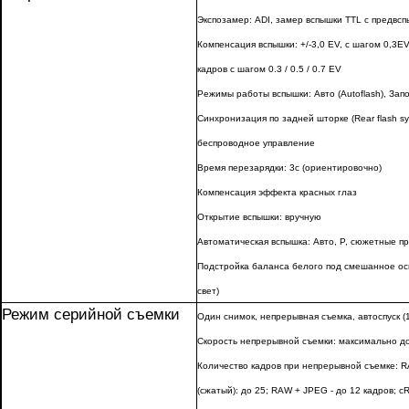
Экспозамер: ADI, замер вспышки TTL с предвс
Компенсация вспышки: +/-3,0 EV, с шагом 0,3EV
кадров с шагом 0.3 / 0.5 / 0.7 EV
Режимы работы вспышки: Авто (Autoflash), Запол
Синхронизация по задней шторке (Rear flash sy
беспроводное управление
Время перезарядки: 3с (ориентировочно)
Компенсация эффекта красных глаз
Открытие вспышки: вручную
Автоматическая вспышка: Авто, P, сюжетные п
Подстройка баланса белого под смешанное ос
свет)
Режим серийной съемки
Один снимок, непрерывная съемка, автоспуск (1
Скорость непрерывной съемки: максимально до
Количество кадров при непрерывной съемке: R
(сжатый): до 25; RAW + JPEG - до 12 кадров; 