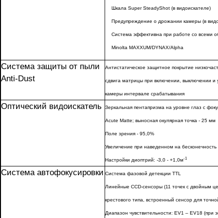
Шкала Super SteadyShot (в видоискателе)
Предупреждение о дрожании камеры (в видо
Система эффективна при работе со всеми о
Minolta MAXXUM/DYNAX/Alpha
Система защиты от пыли
Антистатическое защитное покрытие низкочас
Anti-Dust
сдвига матрицы при включении, выключении и
камеры интервале срабатывания
Оптический видоискатель
Зеркальная пентапризма на уровне глаз с фок
Acute Matte; выносная окулярная точка - 25 мм
Поле зрения - 95,0%
Увеличение при наведенном на бесконечность 
-1
Настройки диоптрий: -3,0 - +1,0м
Система автофокусировки
Cистема фазовой детекции TTL
Линейные CCD-сенсоры (11 точек с двойным ц
крестового типа, встроенный сенсор для точной
Диапазон чувствительности: EV1 – EV18 (при э