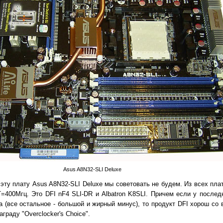
Asus A8N32-SLI Deluxe
эту плату Asus A8N32-SLI Deluxe мы советовать не будем. Из всех пла
=400Мгц. Это DFI nF4 SLI-DR и Albatron K8SLI. Причем если у после
а (все остальное - большой и жирный минус), то продукт DFI хорош со
граду "Overclocker's Choice".