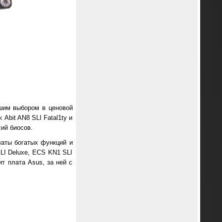
чшим выбором в ценовой
Abit AN8 SLI Fatal1ty и
ий биосов.
латы богатых функций и
LI Deluxe, ECS KN1 SLI
т плата Asus, за ней с