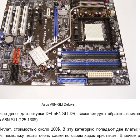
Asus A8N-SLI Deluxe
о денег для покупки DFI nF4 SLI-DR, также следует обратить внимани
 A8N-SLI (125-130$).
-плат, стоимостью около 100$. В эту категорию попадают две платы: 
й, поскольку платы очень схожи по своим характеристикам. Впрочем 