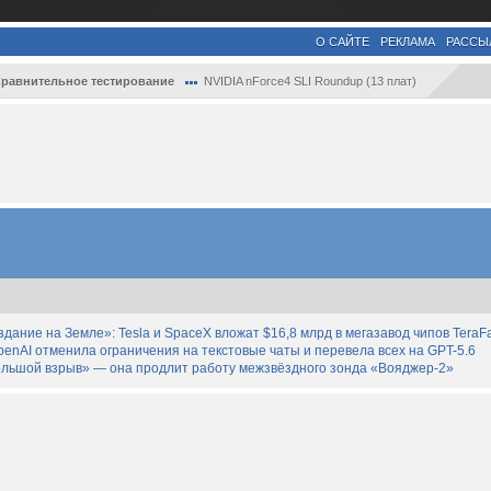
О САЙТЕ
РЕКЛАМА
РАССЫ
равнительное тестирование
NVIDIA nForce4 SLI Roundup (13 плат)
дание на Земле»: Tesla и SpaceX вложат $16,8 млрд в мегазавод чипов TeraF
enAI отменила ограничения на текстовые чаты и перевела всех на GPT-5.6
льшой взрыв» — она продлит работу межзвёздного зонда «Вояджер-2»