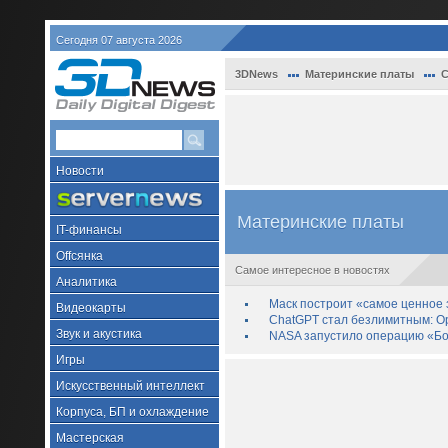
Сегодня 07 августа 2026
3DNews
Материнские платы
С
Новости
Материнские платы
IT-финансы
Offсянка
Самое интересное в новостях
Аналитика
Маск построит «самое ценное з
Видеокарты
ChatGPT стал безлимитным: Op
Звук и акустика
NASA запустило операцию «Бо
Игры
Искусственный интеллект
Корпуса, БП и охлаждение
Мастерская