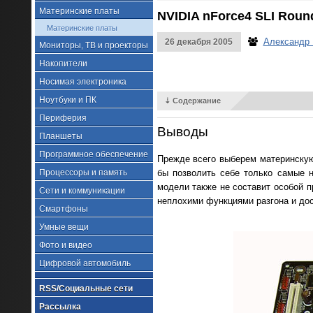
Материнские платы
NVIDIA nForce4 SLI Round
Материнские платы
Александр
26 декабря 2005
Мониторы, ТВ и проекторы
Накопители
Носимая электроника
Ноутбуки и ПК
⇣ Содержание
Периферия
Выводы
Планшеты
Программное обеспечение
Прежде всего выберем материнскую 
бы позволить себе только самые н
Процессоры и память
модели также не составит особой п
Сети и коммуникации
неплохими функциями разгона и до
Смартфоны
Умные вещи
Фото и видео
Цифровой автомобиль
RSS/Социальные сети
Рассылка