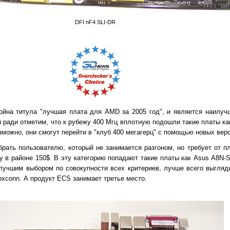
DFI nF4 SLI-DR
тойна титула "лучшая плата для AMD за 2005 год", и является наилу
 ради отметим, что к рубежу 400 Мгц вплотную подошли такие платы как 
зможно, они смогут перейти в "клуб 400 мегагерц" с помощью новых верс
рать пользователю, который не занимается разгоном, но требует от п
 в районе 150$. В эту категорию попадают такие платы как Asus A8N-S
учшим выбором по совокупности всех критериев, лучше всего выгляди
xconn. А продукт ECS занимает третье место.