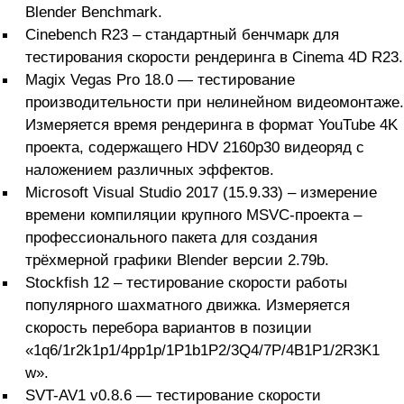
Blender Benchmark.
Cinebench R23 – стандартный бенчмарк для
тестирования скорости рендеринга в Cinema 4D R23.
Magix Vegas Pro 18.0 — тестирование
производительности при нелинейном видеомонтаже.
Измеряется время рендеринга в формат YouTube 4K
проекта, содержащего HDV 2160p30 видеоряд с
наложением различных эффектов.
Microsoft Visual Studio 2017 (15.9.33) – измерение
времени компиляции крупного MSVC-проекта –
профессионального пакета для создания
трёхмерной графики Blender версии 2.79b.
Stockfish 12 – тестирование скорости работы
популярного шахматного движка. Измеряется
скорость перебора вариантов в позиции
«1q6/1r2k1p1/4pp1p/1P1b1P2/3Q4/7P/4B1P1/2R3K1
w».
SVT-AV1 v0.8.6 — тестирование скорости