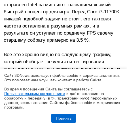
отправлен Intel на миссию с названием «самый
быстрый процессор для игр». Перед Core i7-11700K
никакой подобной задачи не стоит, его тактовая
частота оставлена в разумных рамках, и в
результате он уступает по среднему FPS своему
старшему собрату примерно на 3,5 %.
Всё это хорошо видно по следующему графику,
который обобщает результаты тестирования
производительности в дюжине популярных игровых
приложений.
Сайт 3DNews использует файлы cookie и сервисы аналитики.
Это помогает нам улучшать контент и работу Cайта.
Во время посещения Cайта вы соглашаетесь с
Пользовательским соглашением
и даёте согласие на
✖
обработку и передачу (в т.ч. трансграничную) персональных
данных, использование Cайтом файлов cookie и метрических
программ.
realme P4, realme P4x и realme P4 Lite: заход в ту же реку, но с
другого берега
Принять