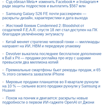
•
Суд обязал Meta✴ изменить Facebook✴ и Instagram✴
ради защиты подростков и выплатить $567 млн
•
Samsung Galaxy S26 FE почти рассекречен —
раскрыты дизайн, характеристики и дата выхода
•
Жестокий боевик Condemned 2: Bloodshot от
создателей F.E.A.R. спустя 18 лет стал доступен на ПК
благодаря увлечённому энтузиасту
•
Китай меняет стратегию чиповой гонки — миллиарды
направят на ИИ, HBM и передовую упаковку
•
Devolver выкатила последнее бесплатное дополнение
к Ball x Pit — продажи роглайка про игру с шарами
превысили два миллиона копий
•
Премиальные смартфоны бьют рекорды продаж, и 65
% этого сегмента захватили iPhone
•
Мировые продажи планшетов во II квартале рухнули
на 10 % — сильнее всего продажи рухнули у Samsung и
Huawei
•
Похож на пончик и двигается: раскрыты новые
подробности о первом ИИ-гаджете OpenAI от Джони