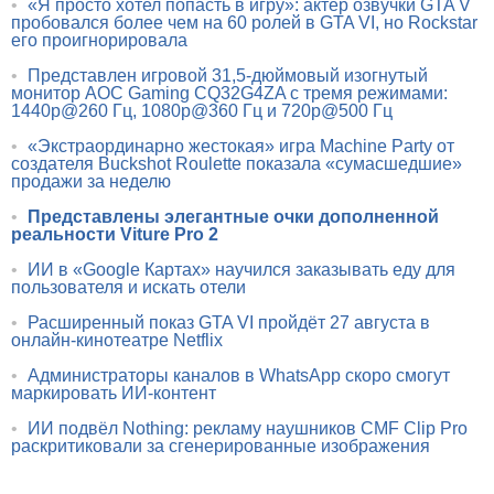
•
«Я просто хотел попасть в игру»: актёр озвучки GTA V
пробовался более чем на 60 ролей в GTA VI, но Rockstar
его проигнорировала
•
Представлен игровой 31,5-дюймовый изогнутый
монитор AOC Gaming CQ32G4ZA с тремя режимами:
1440p@260 Гц, 1080p@360 Гц и 720p@500 Гц
•
«Экстраординарно жестокая» игра Machine Party от
создателя Buckshot Roulette показала «сумасшедшие»
продажи за неделю
•
Представлены элегантные очки дополненной
реальности Viture Pro 2
•
ИИ в «Google Картах» научился заказывать еду для
пользователя и искать отели
•
Расширенный показ GTA VI пройдёт 27 августа в
онлайн-кинотеатре Netflix
•
Администраторы каналов в WhatsApp скоро смогут
маркировать ИИ-контент
•
ИИ подвёл Nothing: рекламу наушников CMF Clip Pro
раскритиковали за сгенерированные изображения