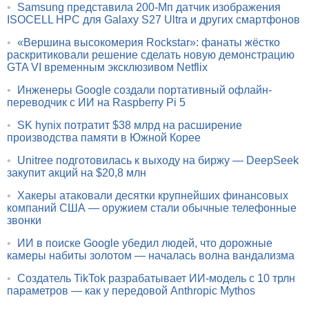
•
Samsung представила 200-Мп датчик изображения
ISOCELL HPC для Galaxy S27 Ultra и других смартфонов
•
«Вершина высокомерия Rockstar»: фанаты жёстко
раскритиковали решение сделать новую демонстрацию
GTA VI временным эксклюзивом Netflix
•
Инженеры Google создали портативный офлайн-
переводчик с ИИ на Raspberry Pi 5
•
SK hynix потратит $38 млрд на расширение
производства памяти в Южной Корее
•
Unitree подготовилась к выходу на биржу — DeepSeek
закупит акций на $20,8 млн
•
Хакеры атаковали десятки крупнейших финансовых
компаний США — оружием стали обычные телефонные
звонки
•
ИИ в поиске Google убедил людей, что дорожные
камеры набиты золотом — началась волна вандализма
•
Создатель TikTok разрабатывает ИИ-модель с 10 трлн
параметров — как у передовой Anthropic Mythos