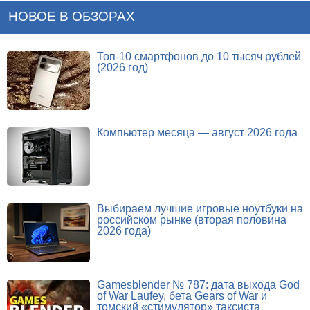
НОВОЕ В ОБЗОРАХ
Топ-10 смартфонов до 10 тысяч рублей
(2026 год)
Компьютер месяца — август 2026 года
Выбираем лучшие игровые ноутбуки на
российском рынке (вторая половина
2026 года)
Gamesblender № 787: дата выхода God
of War Laufey, бета Gears of War и
томский «стимулятор» таксиста