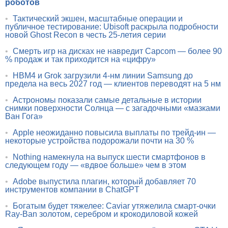
роботов
•
Тактический экшен, масштабные операции и
публичное тестирование: Ubisoft раскрыла подробности
новой Ghost Recon в честь 25-летия серии
•
Смерть игр на дисках не навредит Capcom — более 90
% продаж и так приходится на «цифру»
•
HBM4 и Grok загрузили 4-нм линии Samsung до
предела на весь 2027 год — клиентов переводят на 5 нм
•
Астрономы показали самые детальные в истории
снимки поверхности Солнца — с загадочными «мазками
Ван Гога»
•
Apple неожиданно повысила выплаты по трейд-ин —
некоторые устройства подорожали почти на 30 %
•
Nothing намекнула на выпуск шести смартфонов в
следующем году — «вдвое больше» чем в этом
•
Adobe выпустила плагин, который добавляет 70
инструментов компании в ChatGPT
•
Богатым будет тяжелее: Caviar утяжелила смарт-очки
Ray-Ban золотом, серебром и крокодиловой кожей