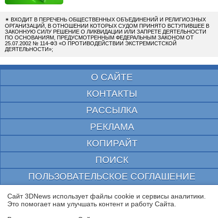
✴
ВХОДИТ В ПЕРЕЧЕНЬ ОБЩЕСТВЕННЫХ ОБЪЕДИНЕНИЙ И РЕЛИГИОЗНЫХ
ОРГАНИЗАЦИЙ, В ОТНОШЕНИИ КОТОРЫХ СУДОМ ПРИНЯТО ВСТУПИВШЕЕ В
ЗАКОННУЮ СИЛУ РЕШЕНИЕ О ЛИКВИДАЦИИ ИЛИ ЗАПРЕТЕ ДЕЯТЕЛЬНОСТИ
ПО ОСНОВАНИЯМ, ПРЕДУСМОТРЕННЫМ ФЕДЕРАЛЬНЫМ ЗАКОНОМ ОТ
25.07.2002 № 114-ФЗ «О ПРОТИВОДЕЙСТВИИ ЭКСТРЕМИСТСКОЙ
ДЕЯТЕЛЬНОСТИ»;
О САЙТЕ
КОНТАКТЫ
РАССЫЛКА
РЕКЛАМА
КОПИРАЙТ
ПОИСК
ПОЛЬЗОВАТЕЛЬСКОЕ СОГЛАШЕНИЕ
ЗАЩИЩЕНО CURATOR
Сайт 3DNews использует файлы cookie и сервисы аналитики.
Это помогает нам улучшать контент и работу Cайта.
© 1997—2026 Электронное периодическое издание "3ДНьюс" | Свидетельство о
регистрации СМИ Эл ФС 77-22224