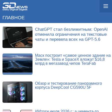
ГЛАВНОЕ
ChatGPT стал безлимитным: OpenAI
отменила ограничения на текстовые
чаты и перевела всех на GPT-5.6
Маск построит «самое ценное здание на
Земле»: Tesla и SpaceX вложат $16,8
млрд в мегазавод чипов TeraFab
Обзор и тестирование панорамного
корпуса DeepCool CG590U 5F
ИИтоги июля 2026 г.: а цемента-то