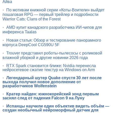
Айва
•
По мотивам книжной серии «Коты-Воители» выйдет
пошаговая RPG — первый трейлер и подробности
Warrior Cats: Clans of the Forest
•
AMD купит канадского разработчика ИИ-чипов для
инференса Taalas
•
Новая статья: Обзор и тестирование панорамного
корпуса DeepCool CG590U 5F
•
Trouver представил роботы-пылесосы с роликовой
влажной уборкой и другие новинки 2026 года
•
RTX Spark становится ближе: Nvidia перенесла
нейросетевое сжатие текстур на Windows on Arm
•
Легендарный шутер Quake спустя 30 лет после
выхода получил новое дополнение от
разработчиков Wolfenstein
•
Кратер найден: южнокорейский зонд первым
заснял след от падения Falcon 9 на Луну
•
Испанцы научили один объектив видеть объём —
создан необычный нейроморфный датчик для