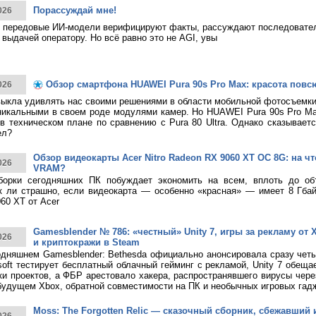
Порассуждай мне!
026
 передовые ИИ-модели верифицируют факты, рассуждают последовател
 выдачей оператору. Но всё равно это не AGI, увы
Обзор смартфона HUAWEI Pura 90s Pro Max: красота повс
026
ыкла удивлять нас своими решениями в области мобильной фотосъемк
никальными в своем роде модулями камер. Но HUAWEI Pura 90s Pro M
в техническом плане по сравнению с Pura 80 Ultra. Однако сказывает
ел?
Обзор видеокарты Acer Nitro Radeon RX 9060 XT OC 8G: на что
026
VRAM?
борки сегодняшних ПК побуждает экономить на всем, вплоть до о
к ли страшно, если видеокарта — особенно «красная» — имеет 8 Гбай
60 XT от Acer
Gamesblender № 786: «честный» Unity 7, игры за рекламу от X
026
и криптокражи в Steam
дняшнем Gamesblender: Bethesda официально анонсировала сразу четы
rosoft тестирует бесплатный облачный гейминг с рекламой, Unity 7 обещ
ки проектов, а ФБР арестовало хакера, распространявшего вирусы чере
будущем Xbox, обратной совместимости на ПК и необычных игровых гад
Moss: The Forgotten Relic — сказочный сборник, сбежавший 