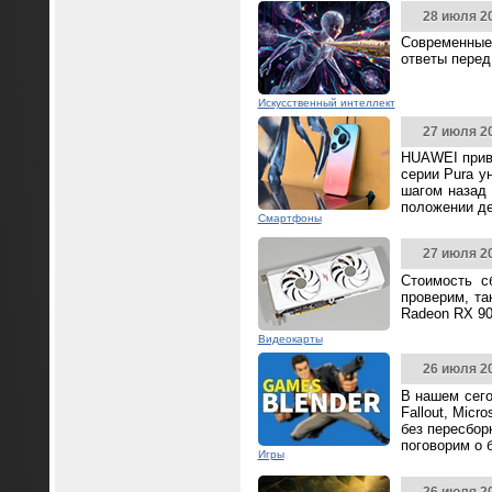
28 июля 2
Современные
ответы перед
Искусственный интеллект
27 июля 2
HUAWEI прив
серии Pura у
шагом назад 
положении д
Смартфоны
27 июля 2
Стоимость с
проверим, та
Radeon RX 90
Видеокарты
26 июля 2
В нашем сего
Fallout, Mic
без пересбор
поговорим о 
Игры