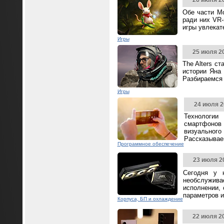
26 июля 2
Обе части Mo
ради них VR-
игры увлека
Игры
25 июля 2
The Alters с
истории Яна 
Разбираемся 
Игры
24 июля 2
Технологии
смартфонов
визуальног
Рассказываем
Программное обеспечение
23 июля 2
Сегодня у 
необслужива
исполнении,
параметров и
Корпуса, БП и охлаждение
22 июля 2