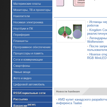
Материнские платы
Мониторы, ТВ и проекторы
Накопители
•
Испанцы на
Носимая электроника
роботов
Ноутбуки и ПК
•
Kingdom Com
реалистичну
Периферия
•
Легендарный
Планшеты
Wolfenstein
•
После запр
Программное обеспечение
пользовател
Процессоры и память
•
Hisense от
RGB MiniLED
Сети и коммуникации
Смартфоны
Умные вещи
Фото и видео
Цифровой автомобиль
Новости hardware
RSS/Социальные сети
Рассылка
•
AMD купит канадского разработч
инференса Taalas
[NEW!]
Вакансии