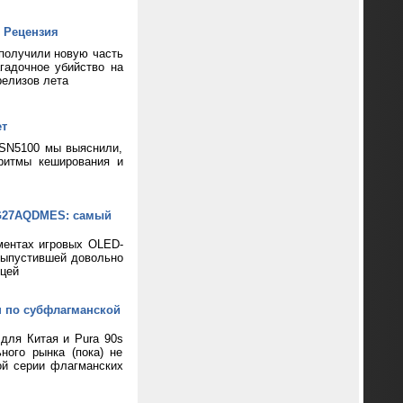
 Рецензия
 получили новую часть
гадочное убийство на
релизов лета
ет
 SN5100 мы выяснили,
ритмы кеширования и
XG27AQDMES: самый
ментах игровых OLED-
выпустившей довольно
цей
н по субфлагманской
 для Китая и Pura 90s
ного рынка (пока) не
ой серии флагманских