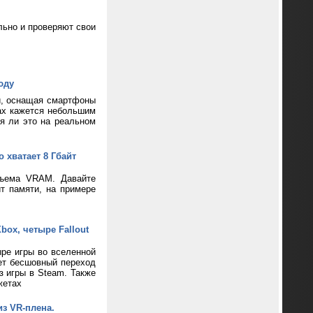
ьно и проверяют свои
юду
и, оснащая смартфоны
ax кажется небольшим
ся ли это на реальном
 хватает 8 Гбайт
бъема VRAM. Давайте
т памяти, на примере
box, четыре Fallout
ре игры во вселенной
ает бесшовный переход
з игры в Steam. Также
жетах
из VR-плена.