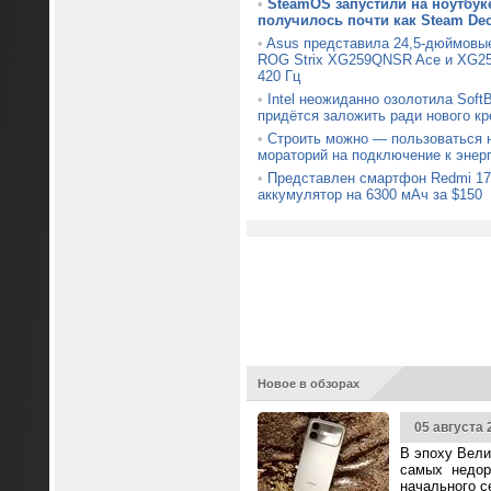
•
SteamOS запустили на ноутбуке
получилось почти как Steam De
•
Asus представила 24,5-дюймовы
ROG Strix XG259QNSR Ace и XG25
420 Гц
•
Intel неожиданно озолотила Soft
придётся заложить ради нового кр
•
Строить можно — пользоваться н
мораторий на подключение к энер
•
Представлен смартфон Redmi 17
аккумулятор на 6300 мАч за $150
Новое в обзорах
05 августа 
В эпоху Вели
самых недор
начального с