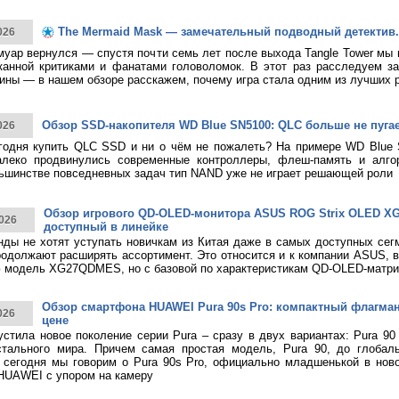
The Mermaid Mask — замечательный подводный детектив.
026
муар вернулся — спустя почти семь лет после выхода Tangle Tower мы
канной критиками и фанатами головоломок. В этот раз расследуем за
ины — в нашем обзоре расскажем, почему игра стала одним из лучших 
Обзор SSD-накопителя WD Blue SN5100: QLC больше не пуга
026
годня купить QLC SSD и ни о чём не пожалеть? На примере WD Blue
алеко продвинулись современные контроллеры, флеш-память и алго
ьшинстве повседневных задач тип NAND уже не играет решающей роли
Обзор игрового QD-OLED-монитора ASUS ROG Strix OLED 
026
доступный в линейке
нды не хотят уступать новичкам из Китая даже в самых доступных сег
родолжают расширять ассортимент. Это относится и к компании ASUS, 
 модель XG27QDMES, но с базовой по характеристикам QD-OLED-матри
Обзор смартфона HUAWEI Pura 90s Pro: компактный флагма
026
цене
тила новое поколение серии Pura – сразу в двух вариантах: Pura 90
стального мира. Причем самая простая модель, Pura 90, до глобаль
 сегодня мы говорим о Pura 90s Pro, официально младшенькой в нов
HUAWEI с упором на камеру