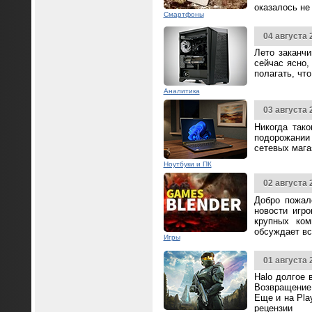
оказалось не
Смартфоны
04 августа 
Лето заканч
сейчас ясно,
полагать, чт
Аналитика
03 августа 
Никогда так
подорожании 
сетевых мага
Ноутбуки и ПК
02 августа 
Добро пожал
новости игр
крупных ком
обсуждает вс
Игры
01 августа 
Halo долгое 
Возвращение 
Еще и на Pla
рецензии