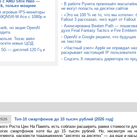
 с AMD Strix Halo —
•
В работе Рунета произошёл масштабн
ck, только мощнее
не могут попасть на десятки сайтов
е игровые IPS-мониторы
•
«Это на 100 % не то, что мы хотели»:
9QNSR-W Ace с 1080p и
Fallout 3 рассказал, чего ждёт от Fallou
•
Анонсирована Beaten Path — пошагова
Bank, но акции OpenAI
духе Final Fantasy Tactics и Fire Emblem
едита
•
OpenAI и Google решили, что будущее
ельзя: Техас ввёл
не текстом
госети новых ЦОД
•
«Частный узел» Apple не оправдал на
 5G — дисплей 120 Гц и
раскрывает настоящий IP пользователя
•
Соцсеть X лишилась директора по про
Топ-10 смартфонов до 10 тысяч рублей (2026 год)
2026
кого Роста Цен На Память есть соблазн расширить рамки стоимости дл
огих смартфонов хотя бы до 15 тысяч рублей. Но, несмотря на н
егмента, наскрести традиционную "десятку за десятку" — да еще и насы