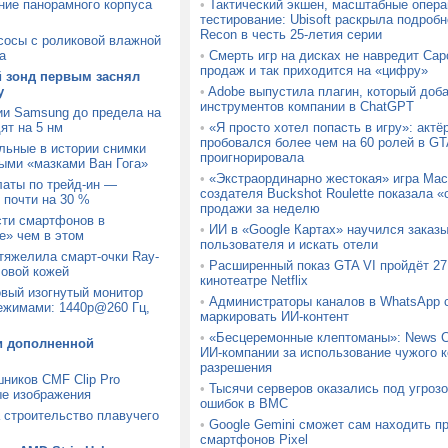
ние панорамного корпуса
•
Тактический экшен, масштабные опера
тестирование: Ubisoft раскрыла подробн
Recon в честь 25-летия серии
сосы с роликовой влажной
а
•
Смерть игр на дисках не навредит Ca
продаж и так приходится на «цифру»
й зонд первым заснял
у
•
Adobe выпустила плагин, который доб
инструментов компании в ChatGPT
ии Samsung до предела на
ят на 5 нм
•
«Я просто хотел попасть в игру»: актё
пробовался более чем на 60 ролей в GTA
льные в истории снимки
проигнорировала
ыми «мазками Ван Гога»
•
«Экстраординарно жестокая» игра Mach
латы по трейд-ин —
создателя Buckshot Roulette показала
 почти на 30 %
продажи за неделю
сти смартфонов в
•
ИИ в «Google Картах» научился заказ
» чем в этом
пользователя и искать отели
утяжелила смарт-очки Ray-
•
Расширенный показ GTA VI пройдёт 27 
ловой кожей
кинотеатре Netflix
вый изогнутый монитор
•
Администраторы каналов в WhatsApp с
ежимами: 1440p@260 Гц,
маркировать ИИ-контент
•
«Бесцеремонные клептоманы»: News C
и дополненной
ИИ-компании за использование чужого к
разрешения
шников CMF Clip Pro
•
Тысячи серверов оказались под угрозо
ые изображения
ошибок в BMC
а строительство плавучего
•
Google Gemini сможет сам находить п
смартфонов Pixel