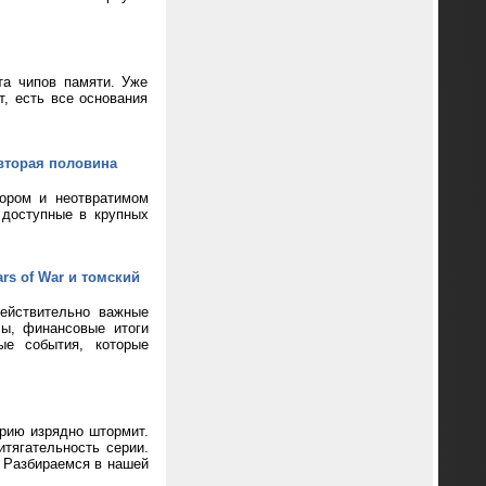
та чипов памяти. Уже
т, есть все основания
вторая половина
кором и неотвратимом
 доступные в крупных
rs of War и томский
ействительно важные
сы, финансовые итоги
ые события, которые
ерию изрядно штормит.
тягательность серии.
? Разбираемся в нашей