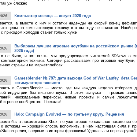
 так уж сложно
Компьютер месяца — август 2026 года
2026
ивается, а вместе с ним и остатки надежды на скорый конец дефици
 что цены на компьютерную технику в этом году не снизятся. Наоборо
о с приходом холодов станет только хуже
Выбираем лучшие игровые ноутбуки на российском рынке (
2026
2026 года)
ого не было, и вот опять: мы предупреждаем читателей 3DNews о с
компьютерной техники. Сегодня рассказываем про игровые ноутбуки,
зинах страны и на маркетплейсах
Gamesblender № 787: дата выхода God of War Laufey, бета Gea
2026
«стимулятор» таксиста
овать в GamesBlender — место, где мы каждую неделю отбираем д
овой индустрии без лишнего шума. В этом выпуске — громкие анон
паний, неожиданные переносы, новые проекты и самые любопытн
ё игровое сообщество. Поехали!
Halo: Campaign Evolved — по третьему кругу. Рецензия
2026
время была локомотивом Xbox, но уже второе консольное поколение с
к истокам — хороший способ вспомнить, в чем настоящая сила и при
yStation релиз, впервые в истории франшизы! Удалась ли перезагрузка