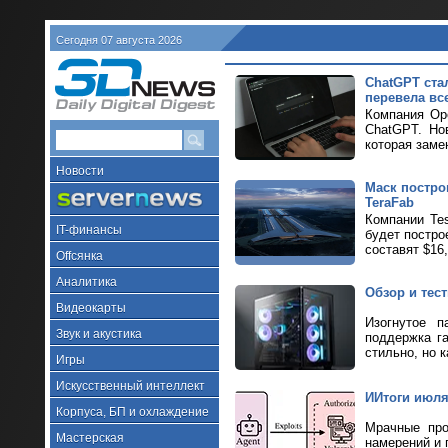
Сегодня 07 августа 2026
ChatGPT ста
перевела все
Компания Ope
ChatGPT. Но
которая заме
Новости
Маск построи
TeraFab
Компании Tes
IT-финансы
будет постро
составят $16
Offсянка
Аналитика
Обзор и тес
Видеокарты
Изогнутое п
Звук и акустика
поддержка г
стильно, но к
Игры
Искусственный интеллект
ИИтоги июля 
Корпуса, БП и охлаждение
Мрачные про
Мастерская
намерений и 