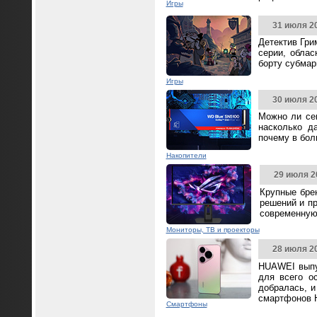
Игры
31 июля 2
Детектив Гри
серии, облас
борту субмар
Игры
30 июля 2
Можно ли се
насколько д
почему в бол
Накопители
29 июля 2
Крупные бре
решений и п
современную
Мониторы, ТВ и проекторы
28 июля 2
HUAWEI выпус
для всего о
добралась, и
смартфонов 
Смартфоны