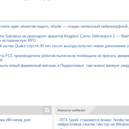
учили один объектив видеть объём — создан необычный нейроморфный 
e Salvation не разочарует фанатов Kingdom Come: Deliverance 2 — Warh
ю историческую RPG
 шутер Quake спустя 30 лет после выхода получил новое дополнение о
ета FCC производители роботов-пылесосов пообещали не бросать амери
ей
крыла новый фирменный магазин в Подмосковье: там можно вживую увид
Новости software
ика ИИ-чипов для
•
RTX Spark становится ближе: Nvidia п
нейросетевое сжатие текстур на Window