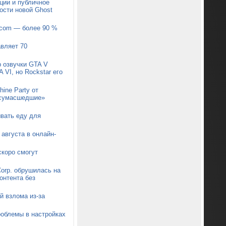
ции и публичное
ости новой Ghost
pcom — более 90 %
авляет 70
р озвучки GTA V
 VI, но Rockstar его
ine Party от
 «сумасшедшие»
ывать еду для
августа в онлайн-
коро смогут
orp. обрушилась на
онтента без
й взлома из-за
роблемы в настройках