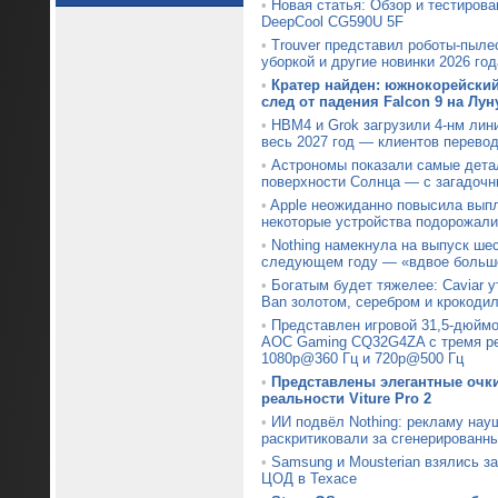
•
Новая статья: Обзор и тестирова
DeepCool CG590U 5F
•
Trouver представил роботы-пыле
уборкой и другие новинки 2026 год
•
Кратер найден: южнокорейски
след от падения Falcon 9 на Лун
•
HBM4 и Grok загрузили 4-нм лин
весь 2027 год — клиентов перевод
•
Астрономы показали самые дета
поверхности Солнца — с загадочн
•
Apple неожиданно повысила вып
некоторые устройства подорожали
•
Nothing намекнула на выпуск ше
следующем году — «вдвое больше
•
Богатым будет тяжелее: Caviar 
Ban золотом, серебром и крокоди
•
Представлен игровой 31,5-дюймо
AOC Gaming CQ32G4ZA с тремя р
1080p@360 Гц и 720p@500 Гц
•
Представлены элегантные очк
реальности Viture Pro 2
•
ИИ подвёл Nothing: рекламу нау
раскритиковали за сгенерированн
•
Samsung и Mousterian взялись з
ЦОД в Техасе