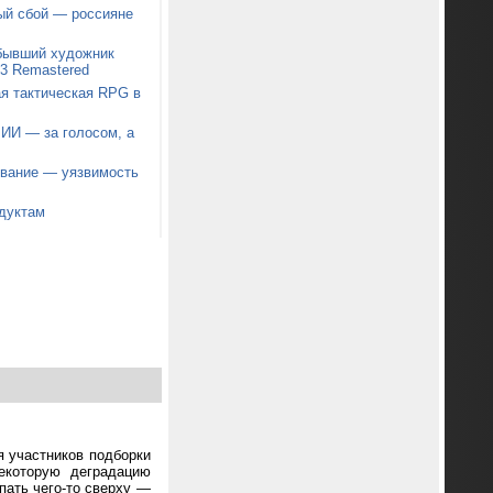
ый сбой — россияне
 бывший художник
t 3 Remastered
я тактическая RPG в
 ИИ — за голосом, а
звание — уязвимость
дуктам
я участников подборки
екоторую деградацию
пать чего-то сверху —