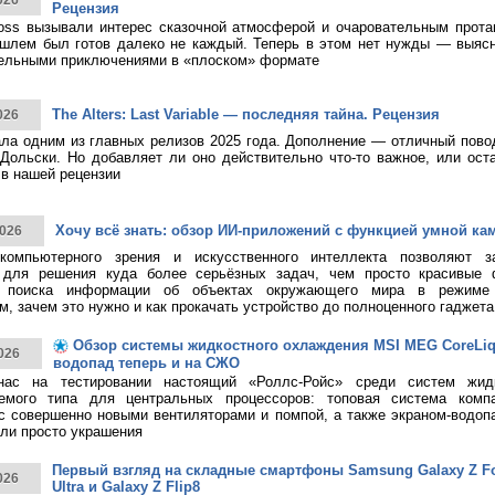
026
Рецензия
ss вызывали интерес сказочной атмосферой и очаровательным протаг
шлем был готов далеко не каждый. Теперь в этом нет нужды — выясн
тельными приключениями в «плоском» формате
The Alters: Last Variable — последняя тайна. Рецензия
026
тала одним из главных релизов 2025 года. Дополнение — отличный пово
Дольски. Но добавляет ли оно действительно что-то важное, или ост
в нашей рецензии
Хочу всё знать: обзор ИИ-приложений с функцией умной ка
026
 компьютерного зрения и искусственного интеллекта позволяют з
 для решения куда более серьёзных задач, чем просто красивые 
о поиска информации об объектах окружающего мира в режиме 
, зачем это нужно и как прокачать устройство до полноценного гаджета
Обзор системы жидкостного охлаждения MSI MEG CoreLiqui
026
водопад теперь и на СЖО
нас на тестировании настоящий «Роллс-Ройс» среди систем жид
емого типа для центральных процессоров: топовая система ком
 с совершенно новыми вентиляторами и помпой, а также экраном-водоп
ли просто украшения
Первый взгляд на складные смартфоны Samsung Galaxy Z Fol
026
Ultra и Galaxy Z Flip8