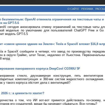
О САЙТЕ
РЕКЛАМА
РАССЫ
л безлимитным: OpenAI отменила ограничения на текстовые чаты и
х на GPT-5.6
nAI сегодня анонсировала отмену ограничений на текстовые чаты дл
вой моделью по умолчанию для пользователей ChatGPT Free и Go с
нит модель GPT-5.5
т «самое ценное здание на Земле»: Tesla и SpaceX вложат $16,8 мл
la и SpaceX сообщили в четверг, что завод по производству передов
ен в округе Граймс, штат Техас, недалеко от Хьюстона. Первоначальны
,8 млрд
тирование панорамного корпуса DeepCool CG590U 5F
анорамное стекло, двухкамерная конструкция, пять вентиляторов
абаритных комплектующих и 360-мм систем жидкостного охлаждения.
ак у такого корпуса обстоят дела с вентиляцией?
2026 г.: а цемента-то хватит?
рочества о том, что ИИ вот-вот примется действовать по-своему, 
планов его создателей, вроде бы начинают сбываться. Все готовы?