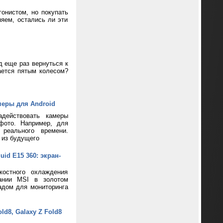
онистом, но покупать
яем, остались ли эти
д еще раз вернуться к
ается пятым колесом?
меры для Android
адействовать камеры
фото. Например, для
реального времени.
 из будущего
d E15 360: экран-
костного охлаждения
пании MSI в золотом
адом для мониторинга
d8, Galaxy Z Fold8