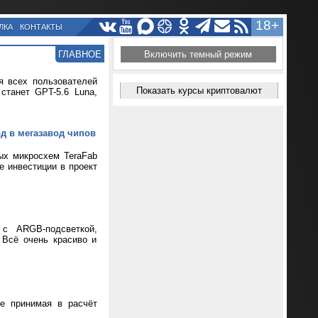
18+
ЛКА
КОНТАКТЫ
ГЛАВНОЕ
Включить темный режим
я всех пользователей
Показать курсы криптовалют
танет GPT-5.6 Luna,
рд в мегазавод чипов
ых микросхем TeraFab
е инвестиции в проект
 с ARGB-подсветкой,
 Всё очень красиво и
не принимая в расчёт