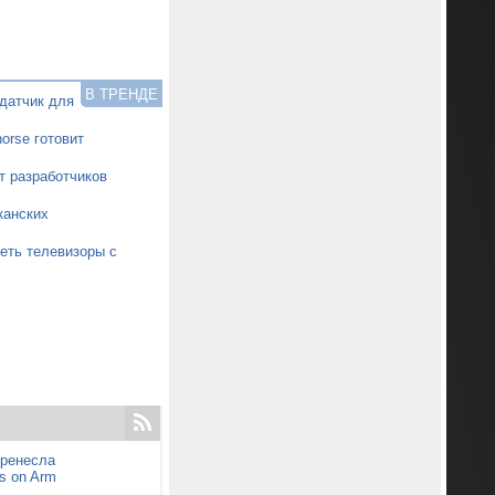
В ТРЕНДЕ
датчик для
orse готовит
т разработчиков
канских
еть телевизоры с
еренесла
s on Arm