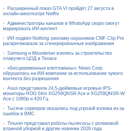
•
Расширенный показ GTA VI пройдёт 27 августа в
онлайн-кинотеатре Netflix
•
Администраторы каналов в WhatsApp скоро смогут
маркировать ИИ-контент
•
ИИ подвёл Nothing: рекламу наушников CMF Clip Pro
раскритиковали за сгенерированные изображения
•
Samsung и Mousterian взялись за строительство
плавучего ЦОД в Техасе
•
«Бесцеремонные клептоманы»: News Corp.
обрушилась на ИИ-компании за использование чужого
контента без разрешения
•
Asus представила 24,5-дюймовые игровые IPS-
мониторы ROG Strix XG259QNSR Ace и XG259QNSR-W
Ace с 1080p и 420 Гц
•
Тысячи серверов оказались под угрозой взлома из-за
ошибок в BMC
•
Trouver представил роботы-пылесосы с роликовой
влажной уборкой и другие новинки 2026 года