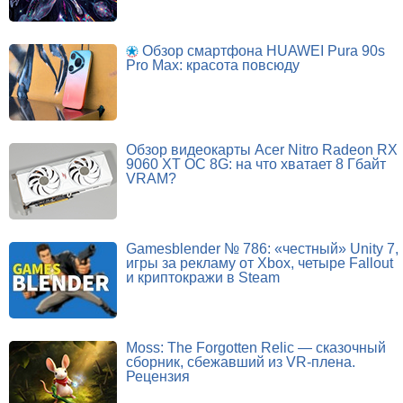
Обзор смартфона HUAWEI Pura 90s
Pro Max: красота повсюду
Обзор видеокарты Acer Nitro Radeon RX
9060 XT OC 8G: на что хватает 8 Гбайт
VRAM?
Gamesblender № 786: «честный» Unity 7,
игры за рекламу от Xbox, четыре Fallout
и криптокражи в Steam
Moss: The Forgotten Relic — сказочный
сборник, сбежавший из VR-плена.
Рецензия