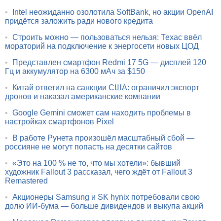
•
Intel неожиданно озолотила SoftBank, но акции OpenAI
придётся заложить ради нового кредита
•
Строить можно — пользоваться нельзя: Техас ввёл
мораторий на подключение к энергосети новых ЦОД
•
Представлен смартфон Redmi 17 5G — дисплей 120
Гц и аккумулятор на 6300 мАч за $150
•
Китай ответил на санкции США: ограничил экспорт
дронов и наказал американские компании
•
Google Gemini сможет сам находить проблемы в
настройках смартфонов Pixel
•
В работе Рунета произошёл масштабный сбой —
россияне не могут попасть на десятки сайтов
•
«Это на 100 % не то, что мы хотели»: бывший
художник Fallout 3 рассказал, чего ждёт от Fallout 3
Remastered
•
Акционеры Samsung и SK hynix потребовали свою
долю ИИ-бума — больше дивидендов и выкупа акций