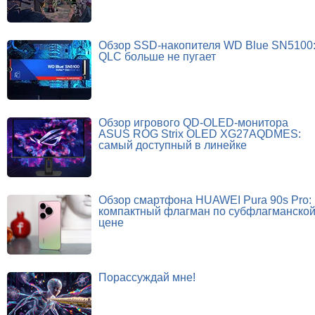
Обзор SSD-накопителя WD Blue SN5100
QLC больше не пугает
Обзор игрового QD-OLED-монитора
ASUS ROG Strix OLED XG27AQDMES:
самый доступный в линейке
Обзор смартфона HUAWEI Pura 90s Pro:
компактный флагман по субфлагманско
цене
Порассуждай мне!