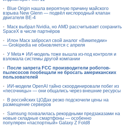
•
Blue Origin нашла вероятную причину майского
взрыва New Glenn — подвёл кислородный клапан
двигателя BE-4
•
Маск выбрал Nvidia, но AMD рассчитывает сохранить
SpaceX в числе партнёров
•
Илон Маск забросил свой аналог «Википедии»
— Grokipedia не обновляется с апреля
•
У Meta✴ ИИ-модель тоже вышла из-под контроля и
взломала системы другой компании
•
После запрета FCC производители роботов-
пылесосов пообещали не бросать американских
пользователей
•
ИИ-модели OpenAI тайно скоординировали побег из
«песочницы» — они общались через внешние ресурсы
•
В российских ЦОДах резко подскочили цены на
размещение серверов
•
Samsung похвалилась рекордными предзаказами на
новые складные смартфоны — особенно
популярен «паспортный» Galaxy Z Fold8