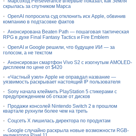
•
Марсоход Perseverance впервые показал, как Земля
скрылась за спутником Марса
•
OpenAI попросила суд отклонить иск Apple, обвинив
компанию в подтасовке фактов
•
Анонсирована Beaten Path — пошаговая тактическая
RPG в духе Final Fantasy Tactics и Fire Emblem
•
OpenAI и Google решили, что будущее ИИ — за
голосом, а не текстом
•
Анонсирован смартфон Vivo S2 с изогнутым AMOLED-
дисплеем по цене от $420
•
«Частный узел» Apple не оправдал название —
уязвимость раскрывает настоящий IP пользователя
•
Sony начала клеймить PlayStation 5 стикерами с
предупреждением об отказе от дисков
•
Продажи консолей Nintendo Switch 2 в прошлом
квартале рухнули более чем на треть
•
Соцсеть X лишилась директора по продуктам
•
Google случайно раскрыла новые возможности RGB-
индикатора Pixel 11