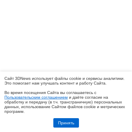
Сайт 3DNews использует файлы cookie и сервисы аналитики.
Это помогает нам улучшать контент и работу Cайта.
Во время посещения Cайта вы соглашаетесь с
Пользовательским соглашением
и даёте согласие на
✖
обработку и передачу (в т.ч. трансграничную) персональных
данных, использование Cайтом файлов cookie и метрических
программ.
Ryzen и двухранговая DDR5: проверяем комплект G.Skill Trident Z5
Royal DDR5-6400 CL32 64GB
Принять