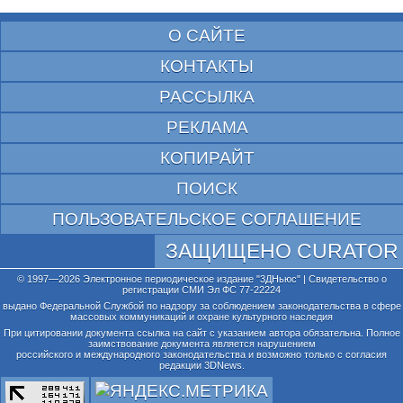
О САЙТЕ
КОНТАКТЫ
РАССЫЛКА
РЕКЛАМА
КОПИРАЙТ
ПОИСК
ПОЛЬЗОВАТЕЛЬСКОЕ СОГЛАШЕНИЕ
ЗАЩИЩЕНО CURATOR
© 1997—2026 Электронное периодическое издание "3ДНьюс" | Свидетельство о
регистрации СМИ Эл ФС 77-22224
выдано Федеральной Службой по надзору за соблюдением законодательства в сфере
массовых коммуникаций и охране культурного наследия
При цитировании документа ссылка на сайт с указанием автора обязательна. Полное
заимствование документа является нарушением
российского и международного законодательства и возможно только с согласия
редакции 3DNews.