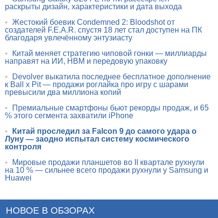
раскрыты дизайн, характеристики и дата выхода
•
Жестокий боевик Condemned 2: Bloodshot от
создателей F.E.A.R. спустя 18 лет стал доступен на ПК
благодаря увлечённому энтузиасту
•
Китай меняет стратегию чиповой гонки — миллиарды
направят на ИИ, HBM и передовую упаковку
•
Devolver выкатила последнее бесплатное дополнение
к Ball x Pit — продажи роглайка про игру с шарами
превысили два миллиона копий
•
Премиальные смартфоны бьют рекорды продаж, и 65
% этого сегмента захватили iPhone
•
Китай проследил за Falcon 9 до самого удара о
Луну — заодно испытал систему космического
контроля
•
Мировые продажи планшетов во II квартале рухнули
на 10 % — сильнее всего продажи рухнули у Samsung и
Huawei
НОВОЕ В ОБЗОРАХ