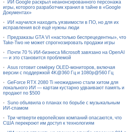
•
ИИ Google раскрыл неанонсированного персонажа
игры, которого разработчик хранил в тайне в «Google
Документах»
•
ИИ научился находить уязвимости в ПО, но для их
исправления всё ещё нужны люди
•
Предзаказы GTA VI «настолько беспрецедентны», что
Take-Two не может спрогнозировать продажи игры
•
Почти 70 % ИИ-бизнеса Microsoft завязано на OpenAI
— и это становится проблемой
•
Asus готовит семёрку OLED-мониторов, включая
версии с поддержкой 4K@360 Гц и 1080p@560 Гц
•
GeForce RTX 2080 Ti неожиданно стали хитом для
локального ИИ — картам кустарно удваивают память и
продают по $500
•
Suno объявила о планах по борьбе с музыкальным
ИИ-спамом
•
Три четверти европейских компаний опасаются, что
США перекроют им доступ к технологиям