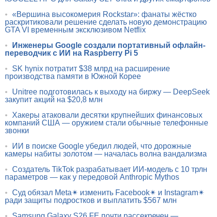
•
«Вершина высокомерия Rockstar»: фанаты жёстко
раскритиковали решение сделать новую демонстрацию
GTA VI временным эксклюзивом Netflix
•
Инженеры Google создали портативный офлайн-
переводчик с ИИ на Raspberry Pi 5
•
SK hynix потратит $38 млрд на расширение
производства памяти в Южной Корее
•
Unitree подготовилась к выходу на биржу — DeepSeek
закупит акций на $20,8 млн
•
Хакеры атаковали десятки крупнейших финансовых
компаний США — оружием стали обычные телефонные
звонки
•
ИИ в поиске Google убедил людей, что дорожные
камеры набиты золотом — началась волна вандализма
•
Создатель TikTok разрабатывает ИИ-модель с 10 трлн
параметров — как у передовой Anthropic Mythos
•
Суд обязал Meta✴ изменить Facebook✴ и Instagram✴
ради защиты подростков и выплатить $567 млн
•
Samsung Galaxy S26 FE почти рассекречен —