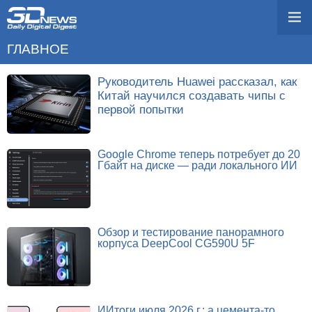
ГЛАВНОЕ
Руководитель Huawei рассказал, как
Китай научился создавать чипы с
первой попытки
Google Chrome теперь потребует до 20
Гбайт на диске — ради локального ИИ
Обзор и тестирование панорамного
корпуса DeepCool CG590U 5F
ИИтоги июля 2026 г.: а цемента-то