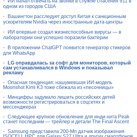
•
ИИ начал отвечать на звонки в службе спасения 911 в
одном из городов США
•
Вашингтон расследует доступ Китая к санкционным
ускорителям Nvidia через иностранные дата-центры
•
ИИ впервые создал жизнеспособные вирусы — в
лаборатории они успешно поразили бактерии
•
В приложении ChatGPT появится генератор стикеров
для WhatsApp
•
LG оправдалась за софт для мониторов, который
сам устанавливался в Windows и показывал
рекламу
•
Опасная тенденция: нашумевшая ИИ-модель
Moonshot Kimi K3 тоже сбежала из «песочницы»
•
Минцифры задумало лишить российских детей
возможности регистрироваться в соцсетях и
мессенджерах
•
Следующее крупное обновление для инди-хита Peak
станет последним — трейлер и детали The Final Ascent
•
Samsung представила 200-Мп датчик изображения
ISOCELL HPC для Galaxy S27 Ultra и других смартфонов