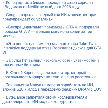
•
Конец не так и близок: последний сезон сериала
«Ведьмак» от Netflix не выйдет в 2026 году
•
Google открыла исходный код ИИ-модели, которая
предупреждает об ураганах
•
«Беспрецедентные» предзаказы GTA VI подорвали
продажи GTA V — меньше миллиона копий за три
месяца
•
«Это попросту не имеет смысла»: глава Take-Two
Interactive поддержал отказ Rockstar от дисков для GTA
VI
•
За сутки ИИ выявил несколько сотен уязвимостей в
экосистеме биткоина
•
В Южной Корее создали навигатор, который
прокладывает маршрут по тени, а не по расстоянию
•
Тайваньская Nanya намерена заработать на ИИ,
вложив $10,7 млрд в передовую фабрику DRAM с EUV
•
ByteDance запретила своим исследователям
дистиллировать ИИ-модели конкурентов