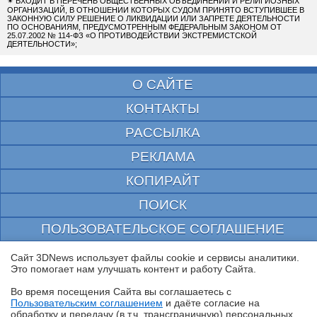
✴
ВХОДИТ В ПЕРЕЧЕНЬ ОБЩЕСТВЕННЫХ ОБЪЕДИНЕНИЙ И РЕЛИГИОЗНЫХ
ОРГАНИЗАЦИЙ, В ОТНОШЕНИИ КОТОРЫХ СУДОМ ПРИНЯТО ВСТУПИВШЕЕ В
ЗАКОННУЮ СИЛУ РЕШЕНИЕ О ЛИКВИДАЦИИ ИЛИ ЗАПРЕТЕ ДЕЯТЕЛЬНОСТИ
ПО ОСНОВАНИЯМ, ПРЕДУСМОТРЕННЫМ ФЕДЕРАЛЬНЫМ ЗАКОНОМ ОТ
25.07.2002 № 114-ФЗ «О ПРОТИВОДЕЙСТВИИ ЭКСТРЕМИСТСКОЙ
ДЕЯТЕЛЬНОСТИ»;
О САЙТЕ
КОНТАКТЫ
РАССЫЛКА
РЕКЛАМА
КОПИРАЙТ
ПОИСК
ПОЛЬЗОВАТЕЛЬСКОЕ СОГЛАШЕНИЕ
ЗАЩИЩЕНО CURATOR
Сайт 3DNews использует файлы cookie и сервисы аналитики.
Это помогает нам улучшать контент и работу Cайта.
© 1997—2026 Электронное периодическое издание "3ДНьюс" | Свидетельство о
регистрации СМИ Эл ФС 77-22224
Во время посещения Cайта вы соглашаетесь с
выдано Федеральной Службой по надзору за соблюдением законодательства в сфере
Пользовательским соглашением
и даёте согласие на
массовых коммуникаций и охране культурного наследия
✖
обработку и передачу (в т.ч. трансграничную) персональных