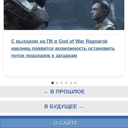
С выходом на ПК в God of War Ragnarok
наконец появится возможность остановить
поток подсказок к загадкам
← В ПРОШЛОЕ
В БУДУЩЕЕ →
О САЙТЕ