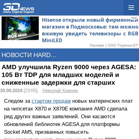
Hisense открыла новый фирменный
магазин в Подмосковье: там можно
вживую увидеть телевизоры с RGB
MiniLED
Реклама | ООО "Горенье БТ"
НОВОСТИ HARDWARE
AMD улучшила Ryzen 9000 через AGESA:
105 Вт TDP для младших моделей и
сниженные задержки для старших
30.09.2024
[23:05],
Николай Хижняк
Следом за
стартом продаж
новых материнских плат
на чипсетах X870 и X870E компания AMD сделала
ряд других важных заявлений. Они касаются
обновлений библиотек AGESA для платформы
Socket AM5, призванных повысить