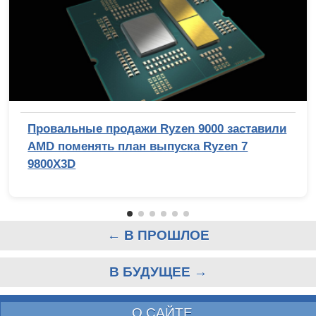
Провальные продажи Ryzen 9000 заставили
AMD поменять план выпуска Ryzen 7
9800X3D
← В ПРОШЛОЕ
В БУДУЩЕЕ →
О САЙТЕ