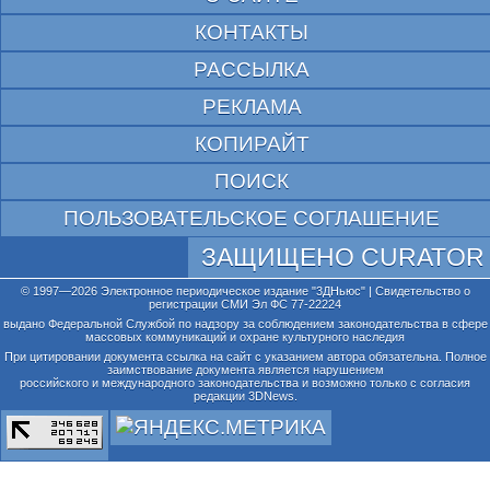
КОНТАКТЫ
РАССЫЛКА
РЕКЛАМА
КОПИРАЙТ
ПОИСК
ПОЛЬЗОВАТЕЛЬСКОЕ СОГЛАШЕНИЕ
ЗАЩИЩЕНО CURATOR
© 1997—2026 Электронное периодическое издание "3ДНьюс" | Свидетельство о
регистрации СМИ Эл ФС 77-22224
выдано Федеральной Службой по надзору за соблюдением законодательства в сфере
массовых коммуникаций и охране культурного наследия
При цитировании документа ссылка на сайт с указанием автора обязательна. Полное
заимствование документа является нарушением
российского и международного законодательства и возможно только с согласия
редакции 3DNews.