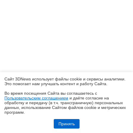
Сайт 3DNews использует файлы cookie и сервисы аналитики.
Это помогает нам улучшать контент и работу Cайта.
Во время посещения Cайта вы соглашаетесь с
Пользовательским соглашением
и даёте согласие на
✖
обработку и передачу (в т.ч. трансграничную) персональных
данных, использование Cайтом файлов cookie и метрических
программ.
realme P4, realme P4x и realme P4 Lite: заход в ту же реку, но с
другого берега
Принять