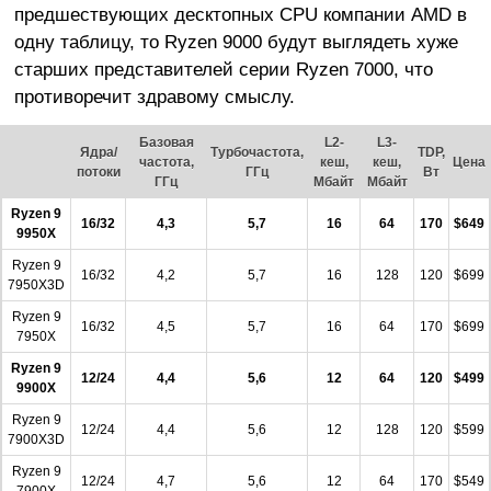
предшествующих десктопных CPU компании AMD в
одну таблицу, то Ryzen 9000 будут выглядеть хуже
старших представителей серии Ryzen 7000, что
противоречит здравому смыслу.
Базовая
L2-
L3-
Ядра/
Турбочастота,
TDP,
частота,
кеш,
кеш,
Цена
потоки
ГГц
Вт
ГГц
Мбайт
Мбайт
Ryzen 9
16/32
4,3
5,7
16
64
170
$649
9950X
Ryzen 9
16/32
4,2
5,7
16
128
120
$699
7950X3D
Ryzen 9
16/32
4,5
5,7
16
64
170
$699
7950X
Ryzen 9
12/24
4,4
5,6
12
64
120
$499
9900X
Ryzen 9
12/24
4,4
5,6
12
128
120
$599
7900X3D
Ryzen 9
12/24
4,7
5,6
12
64
170
$549
7900X