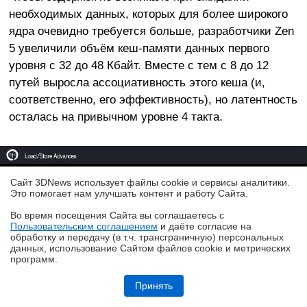
необходимых данных, которых для более широкого
ядра очевидно требуется больше, разработчики Zen
5 увеличили объём кеш-памяти данных первого
уровня с 32 до 48 Кбайт. Вместе с тем с 8 до 12
путей выросла ассоциативность этого кеша (и,
соответственно, его эффективность), но латентность
осталась на привычном уровне 4 такта.
Сайт 3DNews использует файлы cookie и сервисы аналитики.
Это помогает нам улучшать контент и работу Cайта.
Во время посещения Cайта вы соглашаетесь с
Пользовательским соглашением
и даёте согласие на
✖
обработку и передачу (в т.ч. трансграничную) персональных
данных, использование Cайтом файлов cookie и метрических
программ.
Обзор игрового Tandem WOLED-монитора ASUS ROG Strix OLED
XG27AQWMG: запланированный апгрейд
Принять