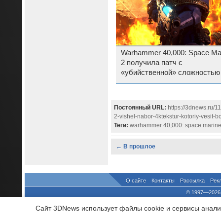
Warhammer 40,000: Space Ma
2 получила патч с
«убийственной» сложностью
достигла новой вершины пр
Постоянный URL:
https://3dnews.ru/
2-vishel-nabor-4ktekstur-kotoriy-vesit-b
Теги:
warhammer 40,000: space marine
← В прошлое
О сайте
Контакты
Рассылка
Рек
© 1997—2026 
выдано Федеральной Службо
Сайт 3DNews использует файлы cookie и сервисы аналит
При цитировании докум
росси