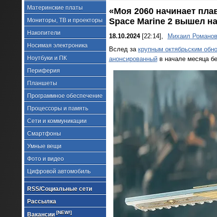
Материнские платы
«Моя 2060 начинает плав
Space Marine 2 вышел н
Мониторы, ТВ и проекторы
Накопители
18.10.2024
[22:14],
Михаил Романо
Носимая электроника
Вслед за
крупным октябрьским обн
Ноутбуки и ПК
анонсированный
в начале месяца бе
Периферия
Планшеты
Программное обеспечение
Процессоры и память
Сети и коммуникации
Смартфоны
Умные вещи
Фото и видео
Цифровой автомобиль
RSS/Социальные сети
Рассылка
[NEW!]
Вакансии