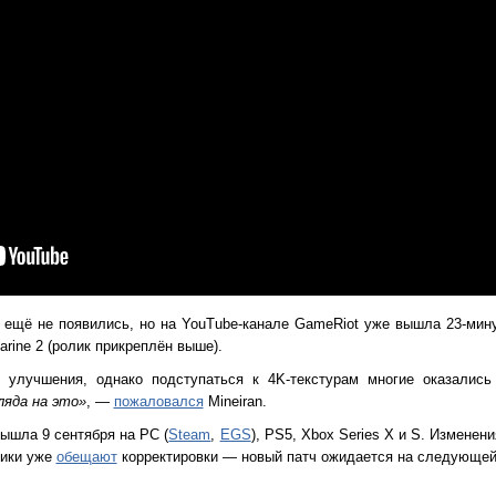
 ещё не появились, но на YouTube-канале GameRiot уже вышла 23-мин
rine 2 (ролик прикреплён выше).
 улучшения, однако подступаться к 4K-текстурам многие оказались
ляда на это»
, —
пожаловался
Mineiran.
вышла 9 сентября на PC (
Steam
,
EGS
), PS5, Xbox Series X и S. Изменен
чики уже
обещают
корректировки — новый патч ожидается на следующей