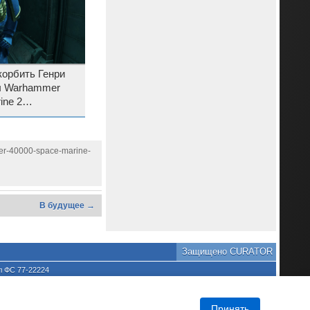
корбить Генри
ы Warhammer
ine 2
ор 4K-текстур и
чным игрокам
mer-40000-space-marine-
В будущее →
Защищено CURATOR
л ФС 77-22224
хране культурного наследия
та является нарушением
DNews.
Принять