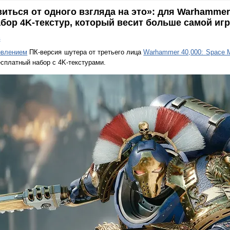
иться от одного взгляда на это»: для Warhammer 
абор 4K-текстур, который весит больше самой иг
в
овлением
ПК-версия шутера от третьего лица
Warhammer 40,000: Space M
сплатный набор с 4K-текстурами.