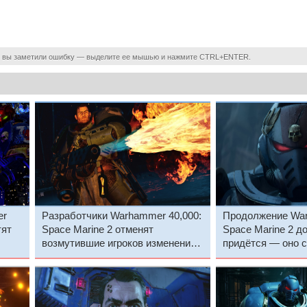
 вы заметили ошибку — выделите ее мышью и нажмите CTRL+ENTER.
er
Разработчики Warhammer 40,000:
Продолжение War
тят
Space Marine 2 отменят
Space Marine 2 д
возмутившие игроков изменения
придётся — оно с
и запустят тестовые серверы
анимационного се
Level