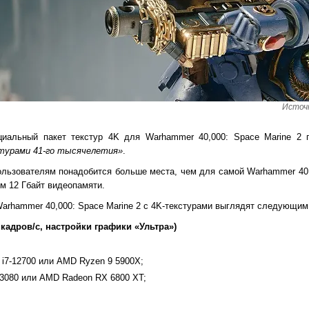
Источн
циальный пакет текстур 4K для Warhammer 40,000: Space Marine 2
турами 41-го тысячелетия»
.
ользователям понадобится больше места, чем для самой Warhammer 40,0
ум 12 Гбайт видеопамяти.
arhammer 40,000: Space Marine 2 с 4K-текстурами выглядят следующим
кадров/с, настройки графики «Ультра»)
e i7-12700 или AMD Ryzen 9 5900X;
 3080 или AMD Radeon RX 6800 XT;