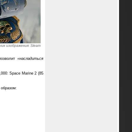
ик изображения: Steam
 позволит
«насладиться
00: Space Marine 2 (85
 образом: