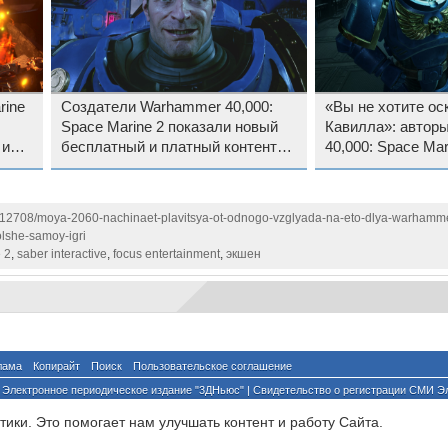
rine
Создатели Warhammer 40,000:
«Вы не хотите ос
Space Marine 2 показали новый
Кавилла»: автор
 и
бесплатный и платный контент
40,000: Space Mar
одаж
для игры
анонсировали наб
пригрозили токси
1112708/moya-2060-nachinaet-plavitsya-ot-odnogo-vzglyada-na-eto-dlya-warham
olshe-samoy-igri
 2
,
saber interactive
,
focus entertainment
,
экшен
лама
Копирайт
Поиск
Пользовательское соглашение
Электронное периодическое издание "3ДНьюс" | Свидетельство о регистрации СМИ Э
й по надзору за соблюдением законодательства в сфере массовых коммуникаций и о
ики. Это помогает нам улучшать контент и работу Cайта.
ента ссылка на сайт с указанием автора обязательна. Полное заимствование докумен
йского и международного законодательства и возможно только с согласия редакции 3