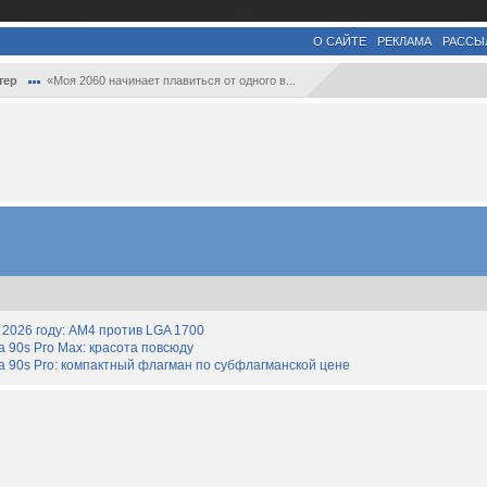
О САЙТЕ
РЕКЛАМА
РАССЫ
тер
«Моя 2060 начинает плавиться от одного в...
2026 году: AM4 против LGA 1700
90s Pro Max: красота повсюду
 90s Pro: компактный флагман по субфлагманской цене