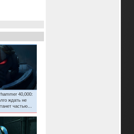
hammer 40,000:
олго ждать не
танет частью
риала Secret