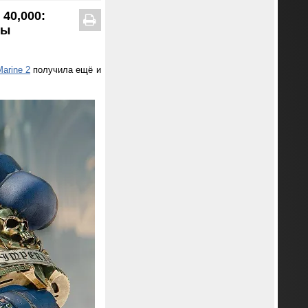
40,000:
ры
arine 2
получила ещё и