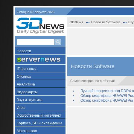
Сегодня 07 августа 2026
3DNews
Новости Software
Шу
Новости
Новости Software
IT-финансы
Offсянка
Самое интересное в обзорах
Аналитика
Лучший процессор под DDR4 в 
Видеокарты
Обзор смартфона HUAWEI Pura 
Звук и акустика
Обзор смартфона HUAWEI Pura
Игры
Искусственный интеллект
Корпуса, БП и охлаждение
Мастерская