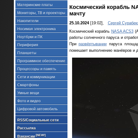
Материнские платы
Космический корабль NA
мачту
Мониторы, ТВ и проекторы
Накопители
25.10.2024
[19:02],
Сергей Сурабек
Носимая электроника
Космический корабль
NASA ACS3
(A
Ноутбуки и ПК
работы солнечного паруса и отрабо
При
развёртывании
паруса площа
Периферия
помешает выполнению манёвров и д
Планшеты
Программное обеспечение
Процессоры и память
Сети и коммуникации
Смартфоны
Умные вещи
Фото и видео
Цифровой автомобиль
RSS/Социальные сети
Рассылка
[NEW!]
Вакансии