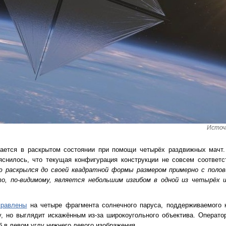
Источ
ется в раскрытом состоянии при помощи четырёх раздвижных мачт.
яснилось, что текущая конфигурация конструкции не совсем соответс
 раскрылся до своей квадратной формы размером примерно с полов
то, по-видимому, является небольшим изгибом в одной из четырёх 
правлены
на четыре фрагмента солнечного паруса, поддерживаемого 
, но выглядит искажённым из-за широкоугольного объектива. Операто
 в левом углу нижнего левого изображения.