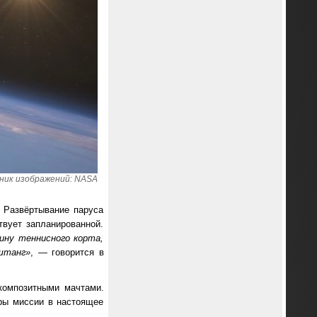
ник изображений: NASA
 Развёртывание паруса
твует запланированной.
ину теннисного корта,
штанг»
, — говорится в
композитными мачтами.
ры миссии в настоящее