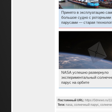
Принято в эксплуатацию сам
большое судно с роторными
парусами — старая технолог
здорово экономит топливо
NASA успешно развернуло
экспериментальный солнеч
парус на орбите
Постоянный URL:
https://3dnews.ru/
Теги:
nasa
,
солнечный парус
,
солнечн