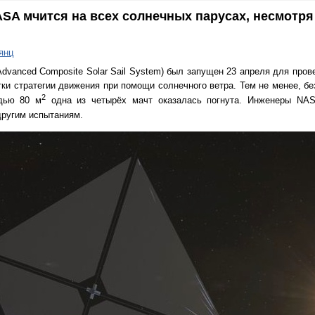
SA мчится на всех солнечных парусах, несмотря
янц
dvanced Composite Solar Sail System) был запущен 23 апреля для пров
тки стратегии движения при помощи солнечного ветра. Тем не менее, б
2
дью 80 м
одна из четырёх мачт оказалась погнута. Инженеры NAS
ругим испытаниям.