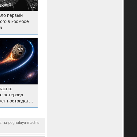
ло первый
ого в космосе
а
пасно:
е астероид
ует пострадать
мусора
ya-na-pognutuyu-machtu