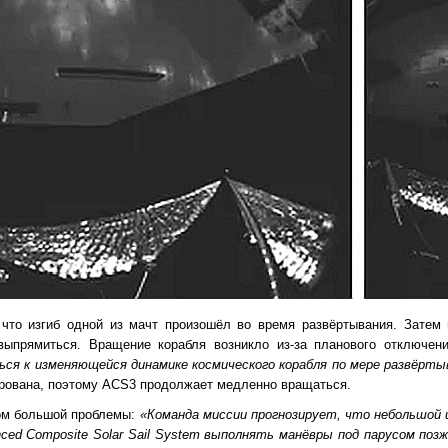
что изгиб одной из мачт произошёл во время развёртывания. Затем 
 выпрямиться. Вращение корабля возникло из-за планового отключен
ься к изменяющейся динамике космического корабля по мере развёрты
ирована, поэтому ACS3 продолжает медленно вращаться.
ом большой проблемы:
«Команда миссии прогнозирует, что небольшой 
ed Composite Solar Sail System выполнять манёвры под парусом позж