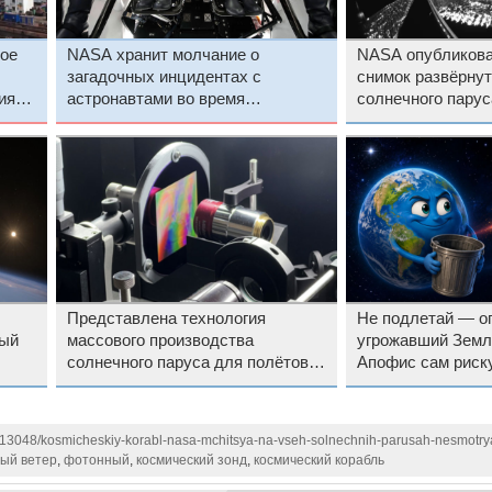
ое
NASA хранит молчание о
NASA опубликова
загадочных инцидентах с
снимок развёрнут
ия
астронавтами во время
солнечного парус
пребывания на МКС и после
возвращения
Представлена технология
Не подлетай — о
ный
массового производства
угрожавший Земл
солнечного паруса для полётов к
Апофис сам риск
другим звёздам
от космического 
1113048/kosmicheskiy-korabl-nasa-mchitsya-na-vseh-solnechnih-parusah-nesmotr
ый ветер
,
фотонный
,
космический зонд
,
космический корабль