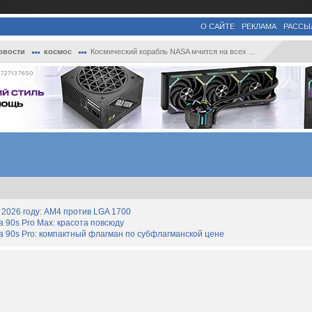
О САЙТЕ
РЕКЛАМА
РАССЫ
овости
космос
Космический корабль NASA мчится на всех ...
727137650
2026 году: AM4 против LGA 1700
90s Pro Max: красота повсюду
 90s Pro: компактный флагман по субфлагманской цене