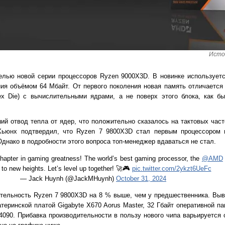
Исто
елью новой серии процессоров Ryzen 9000X3D. В новинке используетс
ия объёмом 64 Мбайт. От первого поколения новая память отличается 
x Die) с вычислительными ядрами, а не поверх этого блока, как б
й отвод тепла от ядер, что положительно сказалось на тактовых часто
Хьюнх подтвердил, что Ryzen 7 9800X3D стал первым процессором 
днако в подробности этого вопроса топ-менеджер вдаваться не стал.
hapter in gaming greatness! The world’s best gaming processor, the
@AMD
to new heights. Let’s level up together! 🚀🎮
pic.twitter.com/2ykzt6UeFc
— Jack Huynh (@JackMHuynh)
October 31, 2024
тельность Ryzen 7 9800X3D на 8 % выше, чем у предшественника. Вы
атеринской платой Gigabyte X670 Aorus Master, 32 Гбайт оперативной п
4090. Прибавка производительности в пользу нового чипа варьируется 