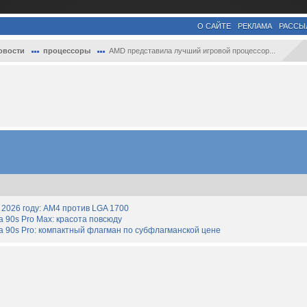
О САЙТЕ
РЕКЛАМА
РАССЫ
овости
процессоры
AMD представила лучший игровой процессор...
2026 году: AM4 против LGA 1700
90s Pro Max: красота повсюду
 90s Pro: компактный флагман по субфлагманской цене