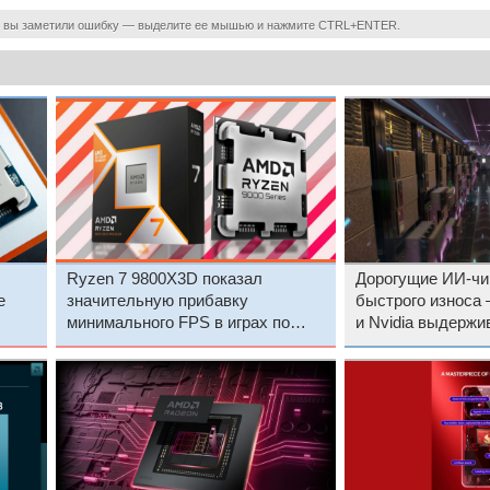
 вы заметили ошибку — выделите ее мышью и нажмите CTRL+ENTER.
Ryzen 7 9800X3D показал
Дорогущие ИИ-чи
е
значительную прибавку
быстрого износа
минимального FPS в играх по
и Nvidia выдержи
сравнению с Ryzen 7 9700X
года