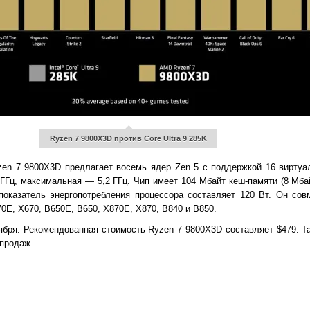
Ryzen 7 9800X3D против Core Ultra 9 285K
en 7 9800X3D предлагает восемь ядер Zen 5 с поддержкой 16 виртуа
 ГГц, максимальная — 5,2 ГГц. Чип имеет 104 Мбайт кеш-памяти (8 Мба
показатель энергопотребления процессора составляет 120 Вт. Он сов
0E, X670, B650E, B650, X870E, X870, B840 и B850.
ября. Рекомендованная стоимость Ryzen 7 9800X3D составляет $479. Та
 продаж.