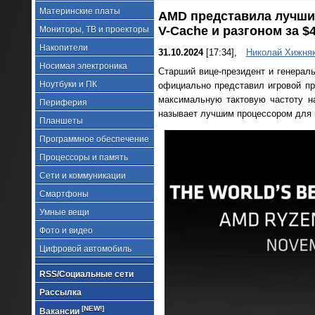
Материнские платы
AMD представила лучший
V-Cache и разгоном за $
Мониторы, ТВ и проекторы
Накопители
31.10.2024
[17:34],
Николай Хижня
Носимая электроника
Старший вице-президент и генера
Ноутбуки и ПК
официально представил игровой пр
максимальную тактовую частоту н
Периферия
называет лучшим процессором для и
Планшеты
Программное обеспечение
Процессоры и память
Сети и коммуникации
Смартфоны
Умные вещи
Фото и видео
Цифровой автомобиль
RSS/Социальные сети
Рассылка
[NEW!]
Вакансии