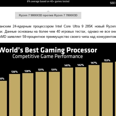
Ryzen 7 9800X3D против Ryzen 7 7800X3D
нским 24-ядерным процессором Intel Core Ultra 9 285K новый Ryze
ах. Данные основаны на более чем 40 игровых тестах, однако не все о
AMD заявляет 59-процентное преимущество своего чипа над конкурентом