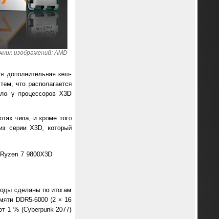
чник изображений: AMD
я дополнительная кеш-
тем, что располагается
ыло у процессоров X3D
тах чипа, и кроме того
из серии X3D, который
Ryzen 7 9800X3D
воды сделаны по итогам
амяти DDR5-6000 (2 × 16
от 1 % (Cyberpunk 2077)