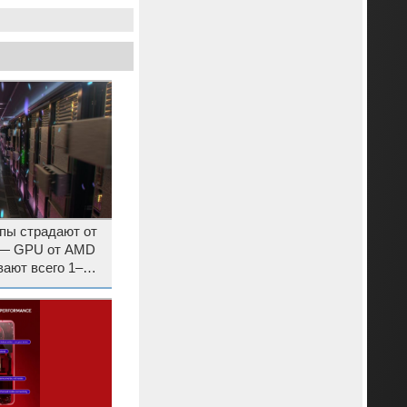
пы страдают от
 — GPU от AMD
вают всего 1–3