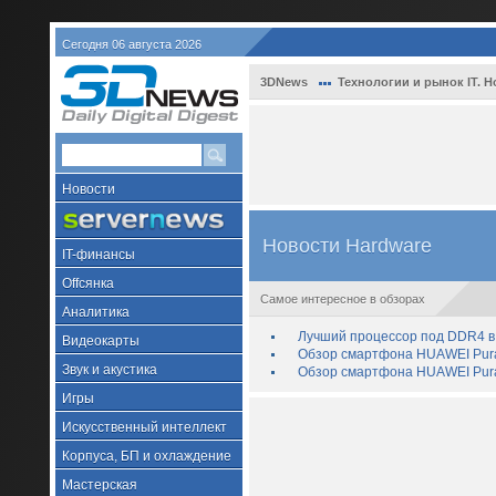
Сегодня 06 августа 2026
3DNews
Технологии и рынок IT. Н
Новости
Новости Hardware
IT-финансы
Offсянка
Самое интересное в обзорах
Аналитика
Лучший процессор под DDR4 в 
Видеокарты
Обзор смартфона HUAWEI Pura 
Звук и акустика
Обзор смартфона HUAWEI Pura
Игры
Искусственный интеллект
Корпуса, БП и охлаждение
Мастерская