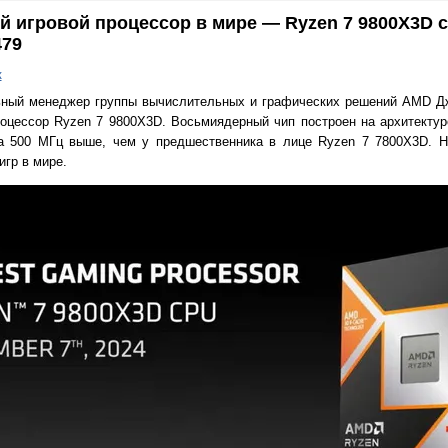
 игровой процессор в мире — Ryzen 7 9800X3D 
479
к
льный менеджер группы вычислительных и графических решений AMD Дж
оцессор Ryzen 7 9800X3D. Восьмиядерный чип построен на архитектур
а 500 МГц выше, чем у предшественника в лице Ryzen 7 7800X3D. 
гр в мире.