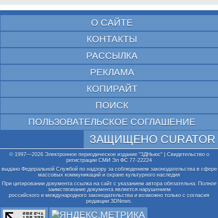
О САЙТЕ
КОНТАКТЫ
РАССЫЛКА
РЕКЛАМА
КОПИРАЙТ
ПОИСК
ПОЛЬЗОВАТЕЛЬСКОЕ СОГЛАШЕНИЕ
ЗАЩИЩЕНО CURATOR
© 1997—2026 Электронное периодическое издание "3ДНьюс" | Свидетельство о
регистрации СМИ Эл ФС 77-22224
выдано Федеральной Службой по надзору за соблюдением законодательства в сфере
массовых коммуникаций и охране культурного наследия
При цитировании документа ссылка на сайт с указанием автора обязательна. Полное
заимствование документа является нарушением
российского и международного законодательства и возможно только с согласия
редакции 3DNews.