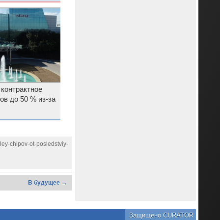
ь для компании
 контрактное
ов до 50 % из-за
ley-chipov-ot-posledstviy-
В будущее →
Защищено CURATOR