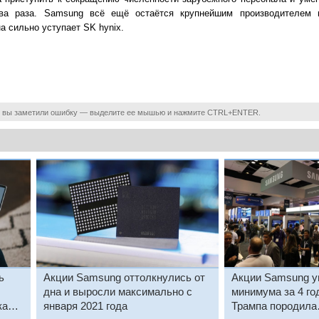
два раза. Samsung всё ещё остаётся крупнейшим производителем 
 сильно уступает SK hynix.
 вы заметили ошибку — выделите ее мышью и нажмите CTRL+ENTER.
ь
Акции Samsung оттолкнулись от
Акции Samsung у
дна и выросли максимально с
минимума за 4 го
ка
января 2021 года
Трампа породила