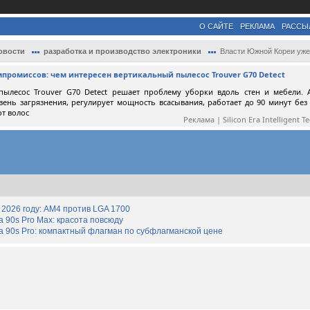
О САЙТЕ
РЕКЛАМА
РАССЫ
овости
разработка и производство электроники
Власти Южной Кореи уже готовятся защищат
мпромиссов: чем интересен вертикальный пылесос Trouver G70 Detect
пылесос Trouver G70 Detect решает проблему уборки вдоль стен и мебели. 
вень загрязнения, регулирует мощность всасывания, работает до 90 минут без
от волос
Реклама | Silicon Era Intelligent T
2026 году: AM4 против LGA 1700
90s Pro Max: красота повсюду
 90s Pro: компактный флагман по субфлагманской цене