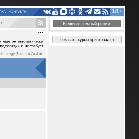
18+
ЛКА
КОНТАКТЫ
...
Включить темный режим
Показать курсы криптовалют
А ещё он автоматически
 подзарядки и не требует
echnology (Suzhou) Co.,Ltd.