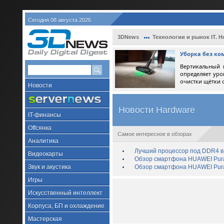
Сегодня 08 августа 2026
3DNews
Технологии и рынок IT. Н
Уборка без ко
Вертикальный 
определяет уро
очистки щётки 
Новости
Новости Hardware
IT-финансы
Offсянка
Самое интересное в обзорах
Аналитика
Лучший процессор под DDR4 в 
Видеокарты
Обзор смартфона HUAWEI Pura 
Звук и акустика
Обзор смартфона HUAWEI Pura
Игры
Искусственный интеллект
Корпуса, БП и охлаждение
Мастерская