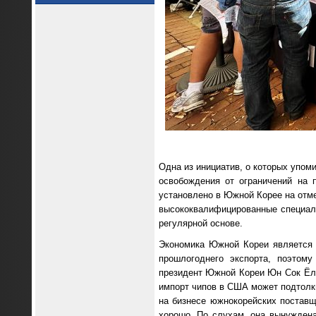
Одна из инициатив, о которых упом
освобождения от ограничений на 
установлено в Южной Корее на отме
высококвалифицированные специали
регулярной основе.
Экономика Южной Кореи является 
прошлогоднего экспорта, поэтом
президент Южной Кореи Юн Сок Ёль
импорт чипов в США может подтолкн
на бизнесе южнокорейских поставщ
хорошо. По слухам, она вынужден