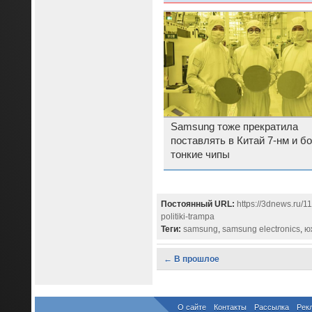
они не подорожали
Samsung тоже прекратила
поставлять в Китай 7-нм и б
тонкие чипы
Постоянный URL:
https://3dnews.ru/1
politiki-trampa
Теги:
samsung
,
samsung electronics
,
ю
← В прошлое
О сайте
Контакты
Рассылка
Рек