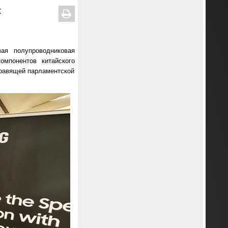
х
ая полупроводниковая
мпонентов китайского
правящей парламентской