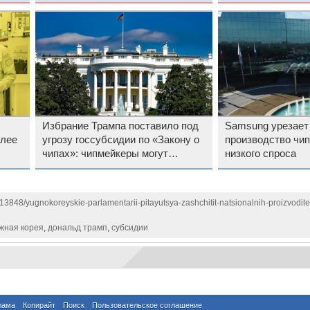
неопределённост
Избрание Трампа поставило под
Samsung урезает
олее
угрозу госсубсидии по «Закону о
производство чип
чипах»: чипмейкеры могут
низкого спроса
остаться ни с чем
113848/yugnokoreyskie-parlamentarii-pitayutsya-zashchitit-natsionalnih-proizvodite
жная корея
,
дональд трамп
,
субсидии
лама
Копирайт
Поиск
Пользовательское соглашение