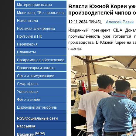
Материнские платы
Власти Южной Кореи уж
производителей чипов о
Мониторы, ТВ и проекторы
Накопители
12.11.2024
[09:45],
Алексей Разин
Носимая электроника
Избранный президент США Донал
промышленность уже готовится 
Ноутбуки и ПК
производства. В Южной Корее на з
Периферия
партии.
Планшеты
Программное обеспечение
Процессоры и память
Сети и коммуникации
Смартфоны
Умные вещи
Фото и видео
Цифровой автомобиль
RSS/Социальные сети
Рассылка
[NEW!]
Вакансии