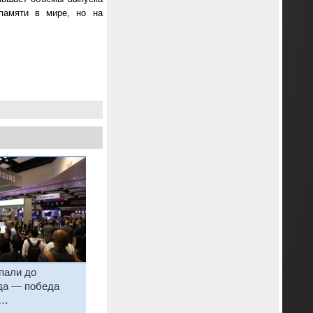
памяти в мире, но на
пали до
да — победа