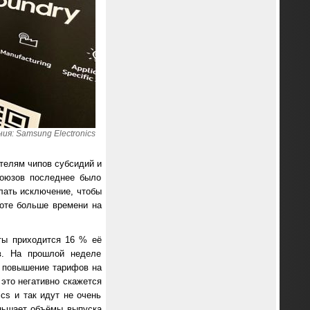
я: Samsung Electronics
телям чипов субсидий и
союзов последнее было
лать исключение, чтобы
боте больше времени на
ты приходится 16 % её
ов. На прошлой неделе
е повышение тарифов на
 это негативно скажется
cs и так идут не очень
ньшает объёмы выпуска