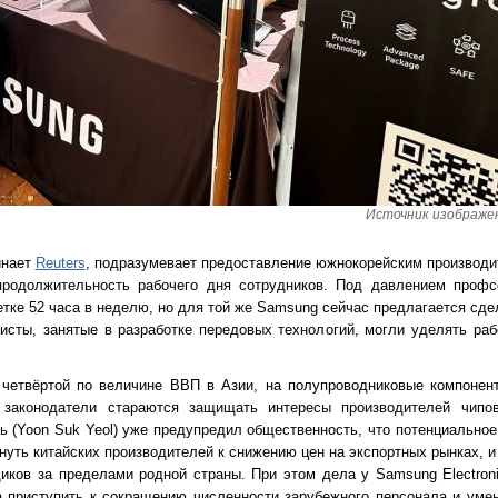
Источник изображени
инает
Reuters
, подразумевает предоставление южнокорейским производи
продолжительность рабочего дня сотрудников. Под давлением проф
тке 52 часа в неделю, но для той же Samsung сейчас предлагается сде
сты, занятые в разработке передовых технологий, могли уделять ра
четвёртой по величине ВВП в Азии, на полупроводниковые компонен
у законодатели стараются защищать интересы производителей чип
 (Yoon Suk Yeol) уже предупредил общественность, что потенциально
уть китайских производителей к снижению цен на экспортных рынках, и
иков за пределами родной страны. При этом дела у Samsung Electroni
а приступить к сокращению численности зарубежного персонала и уме