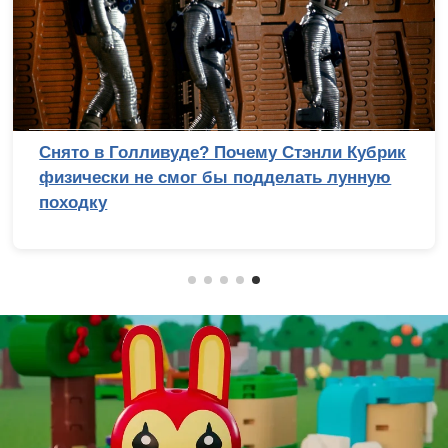
Снято в Голливуде? Почему Стэнли Кубрик
физически не смог бы подделать лунную
походку