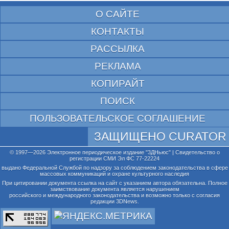
О САЙТЕ
КОНТАКТЫ
РАССЫЛКА
РЕКЛАМА
КОПИРАЙТ
ПОИСК
ПОЛЬЗОВАТЕЛЬСКОЕ СОГЛАШЕНИЕ
ЗАЩИЩЕНО CURATOR
© 1997—2026 Электронное периодическое издание "3ДНьюс" | Свидетельство о
регистрации СМИ Эл ФС 77-22224
выдано Федеральной Службой по надзору за соблюдением законодательства в сфере
массовых коммуникаций и охране культурного наследия
При цитировании документа ссылка на сайт с указанием автора обязательна. Полное
заимствование документа является нарушением
российского и международного законодательства и возможно только с согласия
редакции 3DNews.