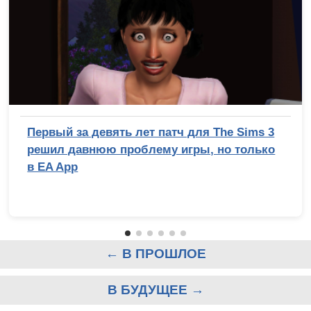
Первый за девять лет патч для The Sims 3
решил давнюю проблему игры, но только
в EA App
← В ПРОШЛОЕ
В БУДУЩЕЕ →