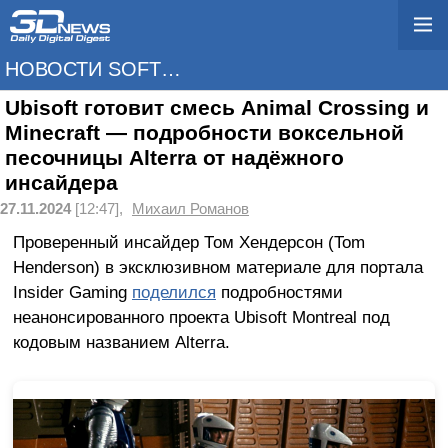
НОВОСТИ SOFTWARE
Ubisoft готовит смесь Animal Crossing и
Minecraft — подробности воксельной
песочницы Alterra от надёжного
инсайдера
27.11.2024
[12:47],
Михаил Романов
Проверенный инсайдер Том Хендерсон (Tom
Henderson) в эксклюзивном материале для портала
Insider Gaming
поделился
подробностями
неанонсированного проекта Ubisoft Montreal под
кодовым названием Alterra.