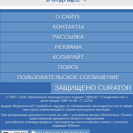
О САЙТЕ
КОНТАКТЫ
РАССЫЛКА
РЕКЛАМА
КОПИРАЙТ
ПОИСК
ПОЛЬЗОВАТЕЛЬСКОЕ СОГЛАШЕНИЕ
ЗАЩИЩЕНО CURATOR
© 1997—2026 Электронное периодическое издание "3ДНьюс" | Свидетельство о
регистрации СМИ Эл ФС 77-22224
выдано Федеральной Службой по надзору за соблюдением законодательства в сфере
массовых коммуникаций и охране культурного наследия
При цитировании документа ссылка на сайт с указанием автора обязательна. Полное
заимствование документа является нарушением
российского и международного законодательства и возможно только с согласия
редакции 3DNews.