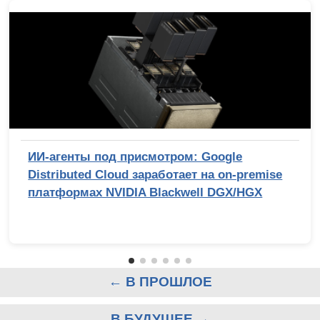
ИИ-агенты под присмотром: Google
Distributed Cloud заработает на on-premise
платформах NVIDIA Blackwell DGX/HGX
← В ПРОШЛОЕ
В БУДУЩЕЕ →