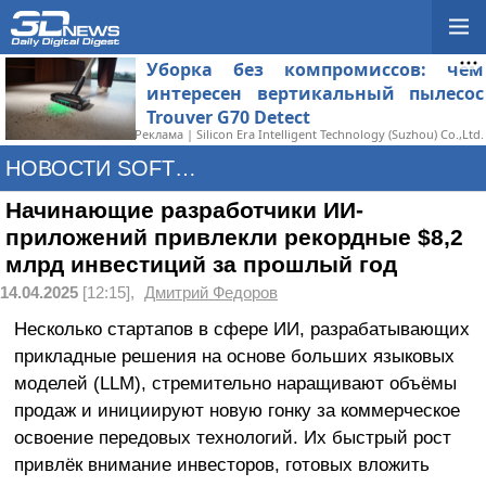
Уборка без компромиссов: чем
интересен вертикальный пылесос
Trouver G70 Detect
Реклама | Silicon Era Intelligent Technology (Suzhou) Co.,Ltd.
НОВОСТИ SOFTWARE
Начинающие разработчики ИИ-
приложений привлекли рекордные $8,2
млрд инвестиций за прошлый год
14.04.2025
[12:15],
Дмитрий Федоров
Несколько стартапов в сфере ИИ, разрабатывающих
прикладные решения на основе больших языковых
моделей (LLM), стремительно наращивают объёмы
продаж и инициируют новую гонку за коммерческое
освоение передовых технологий. Их быстрый рост
привлёк внимание инвесторов, готовых вложить