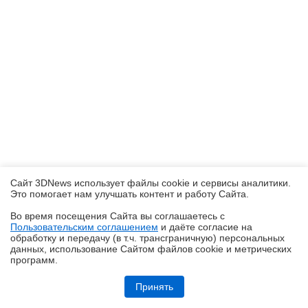
Сайт 3DNews использует файлы cookie и сервисы аналитики.
Это помогает нам улучшать контент и работу Cайта.
Во время посещения Cайта вы соглашаетесь с
Пользовательским соглашением
и даёте согласие на
✖
обработку и передачу (в т.ч. трансграничную) персональных
данных, использование Cайтом файлов cookie и метрических
программ.
Обзор HUAWEI MatePad SE 11" (2026): тонкий металлический
планшет с раритетной начинкой
Принять