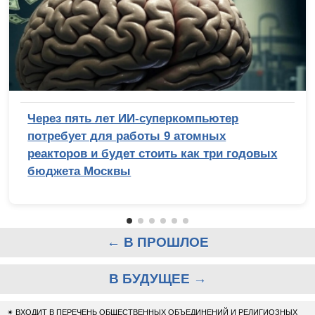
Через пять лет ИИ-суперкомпьютер
потребует для работы 9 атомных
реакторов и будет стоить как три годовых
бюджета Москвы
← В ПРОШЛОЕ
В БУДУЩЕЕ →
✴
ВХОДИТ В ПЕРЕЧЕНЬ ОБЩЕСТВЕННЫХ ОБЪЕДИНЕНИЙ И РЕЛИГИОЗНЫХ