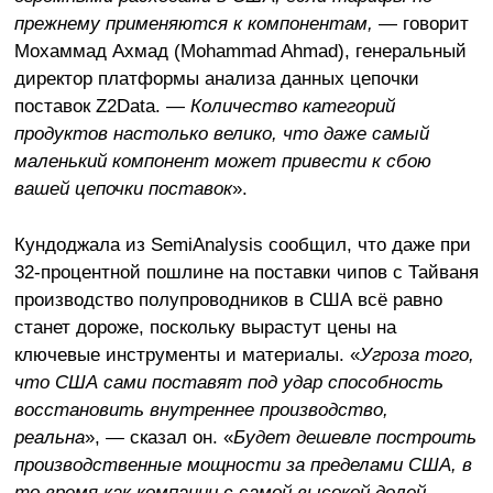
прежнему применяются к компонентам,
— говорит
Мохаммад Ахмад (Mohammad Ahmad), генеральный
директор платформы анализа данных цепочки
поставок Z2Data. —
Количество категорий
продуктов настолько велико, что даже самый
маленький компонент может привести к сбою
вашей цепочки поставок
».
Кундоджала из SemiAnalysis сообщил, что даже при
32-процентной пошлине на поставки чипов с Тайваня
производство полупроводников в США всё равно
станет дороже, поскольку вырастут цены на
ключевые инструменты и материалы. «
Угроза того,
что США сами поставят под удар способность
восстановить внутреннее производство,
реальна
», — сказал он. «
Будет дешевле построить
производственные мощности за пределами США, в
то время как компании с самой высокой долей