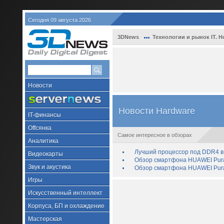
Сегодня 09 августа 2026
3DNews
Технологии и рынок IT. Н
Новости
Новости Hardware
IT-финансы
Offсянка
Самое интересное в обзорах
Аналитика
Лучший процессор под DDR4 в 
Видеокарты
Обзор смартфона HUAWEI Pura 
Звук и акустика
Обзор смартфона HUAWEI Pura
Игры
Искусственный интеллект
Корпуса, БП и охлаждение
Мастерская