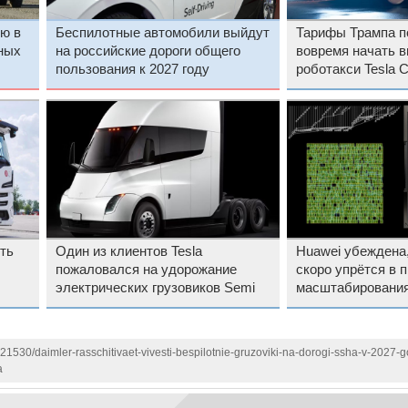
ю в
Беспилотные автомобили выйдут
Тарифы Трампа 
ных
на российские дороги общего
вовремя начать 
пользования к 2027 году
роботакси Tesla 
грузовиков Semi
ть
Один из клиентов Tesla
Huawei убеждена,
пожаловался на удорожание
скоро упрётся в 
электрических грузовиков Semi
масштабирования
121530/daimler-rasschitivaet-vivesti-bespilotnie-gruzoviki-na-dorogi-ssha-v-2027-
а