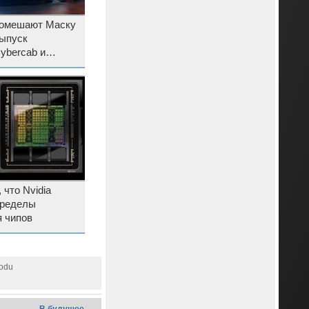
помешают Маску
выпуск
Cybercab и
 в США
 что Nvidia
пределы
 чипов
godu