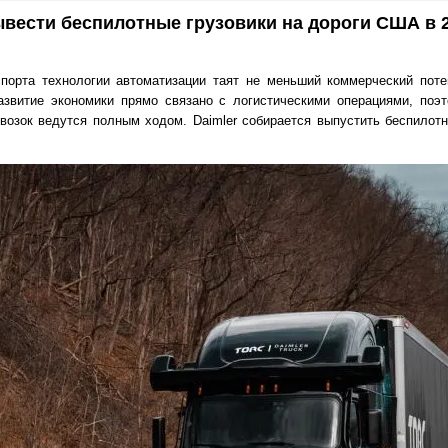
ывести беспилотные грузовики на дороги США в 2
спорта технологии автоматизации таят не меньший коммерческий пот
азвитие экономики прямо связано с логистическими операциями, поэ
возок ведутся полным ходом. Daimler собирается выпустить беспилотн