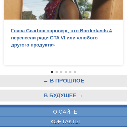
Глава Gearbox опроверг, что Borderlands 4
перенесли ради GTA VI или «любого
другого продукта»
← В ПРОШЛОЕ
В БУДУЩЕЕ →
О САЙТЕ
КОНТАКТЫ