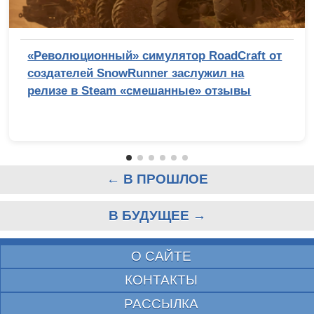
«Революционный» симулятор RoadCraft от
создателей SnowRunner заслужил на
релизе в Steam «смешанные» отзывы
← В ПРОШЛОЕ
В БУДУЩЕЕ →
О САЙТЕ
КОНТАКТЫ
РАССЫЛКА