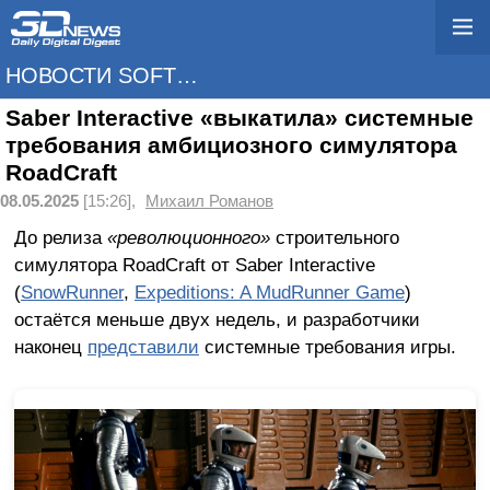
НОВОСТИ SOFTWARE
Saber Interactive «выкатила» системные
требования амбициозного симулятора
RoadCraft
08.05.2025
[15:26],
Михаил Романов
До релиза
«революционного»
строительного
симулятора RoadCraft от Saber Interactive
(
SnowRunner
,
Expeditions: A MudRunner Game
)
остаётся меньше двух недель, и разработчики
наконец
представили
системные требования игры.