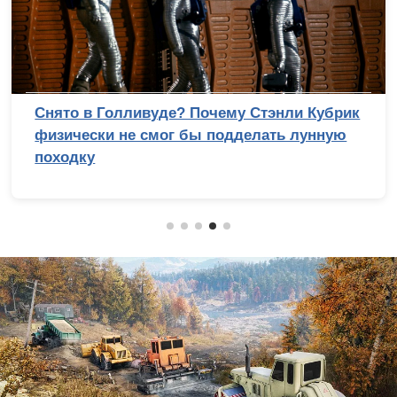
Снято в Голливуде? Почему Стэнли Кубрик
физически не смог бы подделать лунную
походку