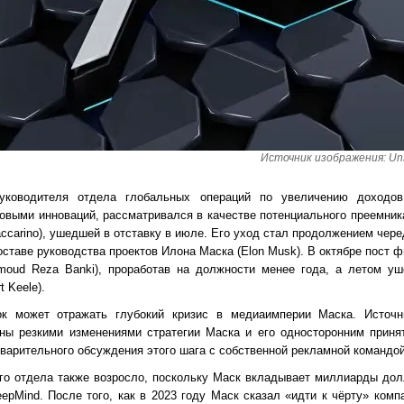
Источник изображения: Unspl
руководителя отдела глобальных операций по увеличению доходо
овыми инноваций, рассматривался в качестве потенциального преемник
accarino), ушедшей в отставку в июле. Его уход стал продолжением чер
оставе руководства проектов Илона Маска (Elon Musk). В октябре пост 
ud Reza Banki), проработав на должности менее года, а летом уш
 Keele).
ок может отражать глубокий кризис в медиаимперии Маска. Источ
аны резкими изменениями стратегии Маска и его односторонним приня
дварительного обсуждения этого шага с собственной рекламной командой
го отдела также возросло, поскольку Маск вкладывает миллиарды дол
epMind. После того, как в 2023 году Маск сказал «идти к чёрту» комп