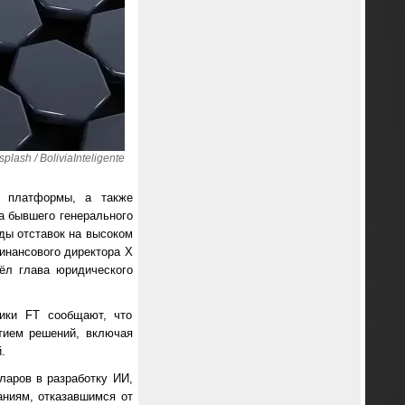
ash / BoliviaInteligente
в платформы, а также
а бывшего генерального
еды отставок на высоком
финансового директора X
ёл глава юридического
ники FT сообщают, что
тием решений, включая
.
ларов в разработку ИИ,
аниям, отказавшимся от