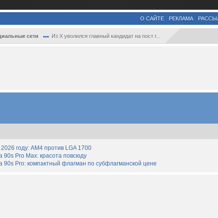
О САЙТЕ
РЕКЛАМА
РАССЫ
циальные сети
Из X уволился главный кандидат на пост г...
2026 году: AM4 против LGA 1700
90s Pro Max: красота повсюду
 90s Pro: компактный флагман по субфлагманской цене