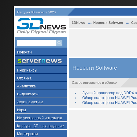
Сегодня 08 августа 2026
3DNews
Новости Software
Со
Новости
Новости Software
IT-финансы
Offсянка
Самое интересное в обзорах
Аналитика
Лучший процессор под DDR4 в 
Видеокарты
Обзор смартфона HUAWEI Pura 
Звук и акустика
Обзор смартфона HUAWEI Pura
Игры
Искусственный интеллект
Корпуса, БП и охлаждение
Мастерская