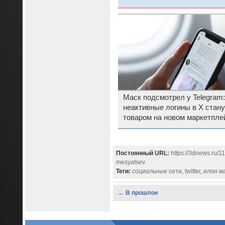
Маск подсмотрел у Telegram:
неактивные логины в X стану
товаром на новом маркетпле
Постоянный URL:
https://3dnews.ru/1
mesyatsev
Теги:
социальные сети
,
twitter
,
илон м
← В прошлое