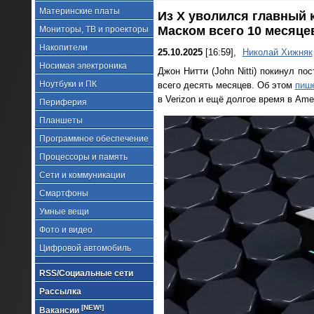
Материнские платы
Из X уволился главный 
Маском всего 10 месяце
Мониторы, ТВ и проекторы
Накопители
25.10.2025
[16:59],
Николай Хижняк
Носимая электроника
Джон Нитти (John Nitti) покинул п
Ноутбуки и ПК
всего десять месяцев. Об этом
пиш
в Verizon и ещё долгое время в Ame
Периферия
Планшеты
Программное обеспечение
Процессоры и память
Сети и коммуникации
Смартфоны
Умные вещи
Фото и видео
Цифровой автомобиль
RSS/Социальные сети
Рассылка
[NEW!]
Вакансии