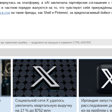
 вернулась на платформу, а xAI заключила партнёрские соглашения с 
и в частном порядке жалуются на то, что чувствуют себя принуждённ
 в суд
на такие бренды, как Shell и Pinterest, за предполагаемый бойко
 вы заметили ошибку — выделите ее мышью и нажмите CTRL+ENTER.
е
Социальной сети X удалось
Ирландия запуст
увеличить квартальную выручку
расследование д
на 17 % до $752 млн
из-за проблем с 