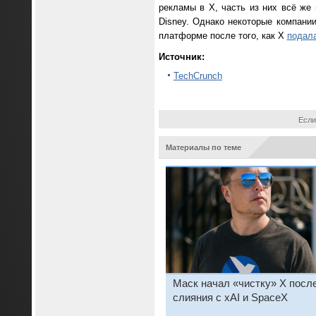
рекламы в X, часть из них всё же
Disney. Однако некоторые компани
платформе после того, как X
подала
Источник:
TechCrunch
Если
Материалы по теме
Маск начал «чистку» X посл
слияния с xAI и SpaceX