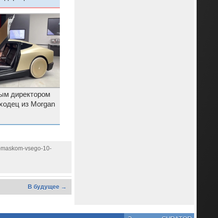
ым директором
ыходец из Morgan
-s-maskom-vsego-10-
В будущее →