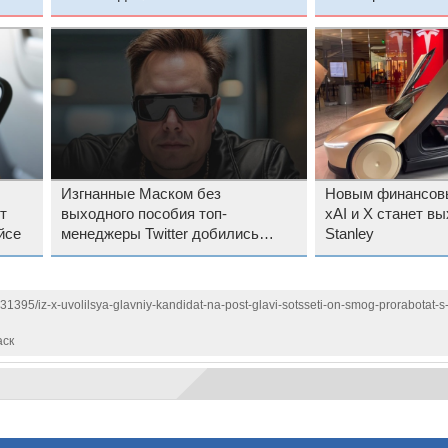
контента
Изгнанные Маском без
Новым финансов
т
выходного пособия топ-
xAI и X станет в
йсе
менеджеры Twitter добились
Stanley
«справедливости» через суд
131395/iz-x-uvolilsya-glavniy-kandidat-na-post-glavi-sotsseti-on-smog-prorabotat
аск