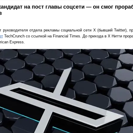
кандидат на пост главы соцсети — он смог прора
в
ост руководителя отдела рекламы социальной сети X (бывший Twitter), 
ет
TechCrunch со ссылкой на Financial Times. До прихода в X Нитти прор
rican Express.