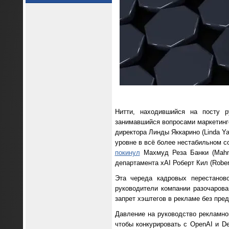
Нитти, находившийся на посту 
занимавшийся вопросами маркетинг
директора Линды Яккарино (Linda Y
уровне в всё более нестабильном с
покинул
Махмуд Реза Банки (Mahmo
департамента xAI Роберт Кил (Robert
Эта череда кадровых перестанов
руководители компании разочаров
запрет хэштегов в рекламе без пре
Давление на руководство рекламно
чтобы конкурировать с OpenAI и De