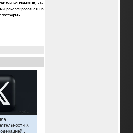
такими компаниями, как
ыми рекламироваться на
т платформы.
ила
еятельности X
модерацией