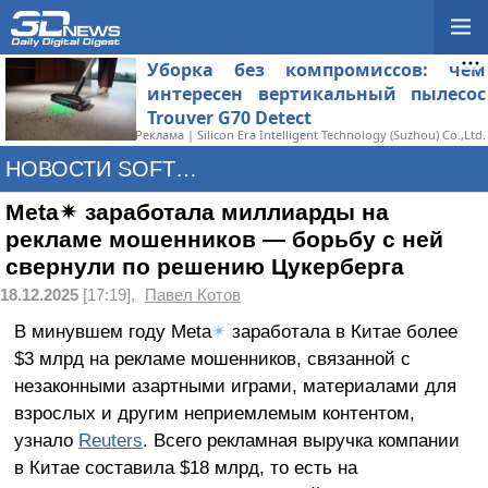
Уборка без компромиссов: чем
интересен вертикальный пылесос
Trouver G70 Detect
Реклама | Silicon Era Intelligent Technology (Suzhou) Co.,Ltd.
НОВОСТИ SOFTWARE
Meta✴ заработала миллиарды на
рекламе мошенников — борьбу с ней
свернули по решению Цукерберга
18.12.2025
[17:19],
Павел Котов
В минувшем году Meta
✴
заработала в Китае более
$3 млрд на рекламе мошенников, связанной с
незаконными азартными играми, материалами для
взрослых и другим неприемлемым контентом,
узнало
Reuters
. Всего рекламная выручка компании
в Китае составила $18 млрд, то есть на