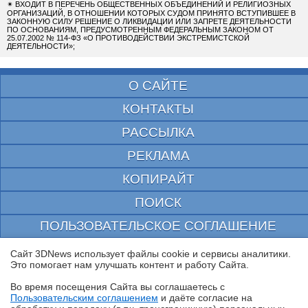
✴
ВХОДИТ В ПЕРЕЧЕНЬ ОБЩЕСТВЕННЫХ ОБЪЕДИНЕНИЙ И РЕЛИГИОЗНЫХ
ОРГАНИЗАЦИЙ, В ОТНОШЕНИИ КОТОРЫХ СУДОМ ПРИНЯТО ВСТУПИВШЕЕ В
ЗАКОННУЮ СИЛУ РЕШЕНИЕ О ЛИКВИДАЦИИ ИЛИ ЗАПРЕТЕ ДЕЯТЕЛЬНОСТИ
ПО ОСНОВАНИЯМ, ПРЕДУСМОТРЕННЫМ ФЕДЕРАЛЬНЫМ ЗАКОНОМ ОТ
25.07.2002 № 114-ФЗ «О ПРОТИВОДЕЙСТВИИ ЭКСТРЕМИСТСКОЙ
ДЕЯТЕЛЬНОСТИ»;
О САЙТЕ
КОНТАКТЫ
РАССЫЛКА
РЕКЛАМА
КОПИРАЙТ
ПОИСК
ПОЛЬЗОВАТЕЛЬСКОЕ СОГЛАШЕНИЕ
ЗАЩИЩЕНО CURATOR
Сайт 3DNews использует файлы cookie и сервисы аналитики.
Это помогает нам улучшать контент и работу Cайта.
© 1997—2026 Электронное периодическое издание "3ДНьюс" | Свидетельство о
регистрации СМИ Эл ФС 77-22224
Во время посещения Cайта вы соглашаетесь с
выдано Федеральной Службой по надзору за соблюдением законодательства в сфере
Пользовательским соглашением
и даёте согласие на
массовых коммуникаций и охране культурного наследия
✖