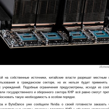
Источн
й на собственные источники, китайские власти разрешат местным 
ользования в гражданском секторе, но их нельзя будет применят
х учреждений. Подобные ограничения предусмотрены, исходя из соо
ели государственного и оборонного сектора КНР всё равно смогут пре
обосновать такую необходимость в особом порядке.
ba и ByteDance уже сообщили Nvidia о своей готовности заказать