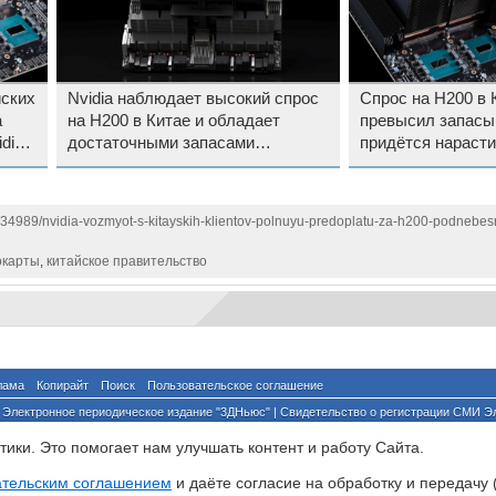
йских
Nvidia наблюдает высокий спрос
Спрос на H200 в К
а
на H200 в Китае и обладает
превысил запасы
dia
достаточными запасами
придётся нарасти
ускорителей для его
производство
удовлетворения
134989/nvidia-vozmyot-s-kitayskih-klientov-polnuyu-predoplatu-za-h200-podnebesn
окарты
,
китайское правительство
лама
Копирайт
Поиск
Пользовательское соглашение
Электронное периодическое издание "3ДНьюс" | Свидетельство о регистрации СМИ Э
й по надзору за соблюдением законодательства в сфере массовых коммуникаций и о
ики. Это помогает нам улучшать контент и работу Cайта.
ента ссылка на сайт с указанием автора обязательна. Полное заимствование докумен
йского и международного законодательства и возможно только с согласия редакции 3
ательским соглашением
и даёте согласие на обработку и передачу 