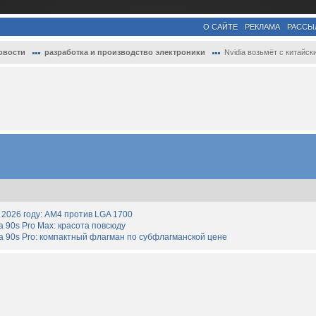
О САЙТЕ
РЕКЛАМА
РАССЫ
овости
разработка и производство электроники
Nvidia возьмёт с китайских клиентов полн
2026 году: AM4 против LGA 1700
90s Pro Max: красота повсюду
 90s Pro: компактный флагман по субфлагманской цене