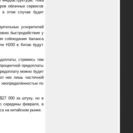
 инфраструктуры, пока
еров облачных сервисов
ь в этом случае будет
одительных ускорителей
ровню быстродействия у
ния соблюдения баланса
ли H200 в Китае будут
едоплаты, стремясь тем
-процентной предоплаты
предоплату можно будет
 от них лишь частичной
й неопределённостью по
$27 000 за штуку, но в
до середины февраля, в
са на китайском рынке.