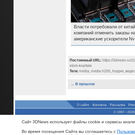
Власти потребовали от кита
компаний отменить заказы н
американские ускорители Nvi
H200
Постоянный URL:
https://3dnews.ru/1
etom-kvartale
Теги:
nvidia
,
nvidia h200
,
hopper
,
виде
← В прошлое
О сайте
Контакты
Рассылка
Рек
© 1997—2026 
выдано Федеральной Службо
Сайт 3DNews использует файлы cookie и сервисы аналит
При цитировании докум
росси
Во время посещения Cайта вы соглашаетесь с
Пользов