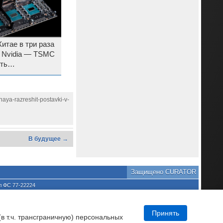
итае в три раза
 Nvidia — TSMC
ть
aya-razreshit-postavki-v-
В будущее →
Защищено CURATOR
л ФС 77-22224
хране культурного наследия
та является нарушением
DNews.
Принять
(в т.ч. трансграничную) персональных