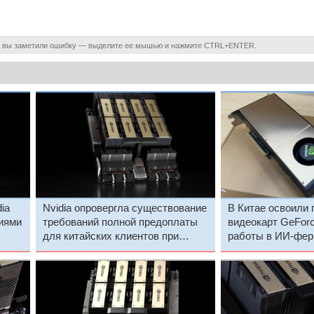
 вы заметили ошибку — выделите ее мышью и нажмите CTRL+ENTER.
ia
Nvidia опровергла существование
В Китае освоили 
ниями
требований полной предоплаты
видеокарт GeFor
для китайских клиентов при
работы в ИИ-фер
заказе ускорителей H200