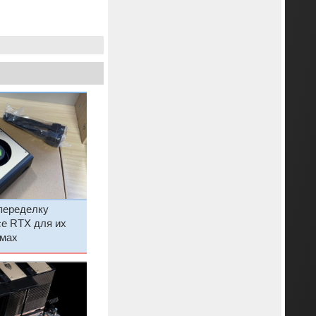
переделку
ce RTX для их
мах