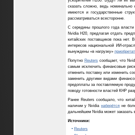
ускорителей H200. Будут ли их в
сказать сложно, ведь номинально 
имеются и государственные струк
рассматриваться всесторонне.
С середины прошлого года власти 
Nvidia H20, предлагая отдать пред
китайских поставщиков пока нет. 
интересов национальной ИИ-отрас
вынуждены «в нагрузку»
приобретат
Попутно
Reuters
сообщает, что Nvid
самым исключить финансовые риски
отменить поставку или изменить со
заменить другими видами финансов
предоплаты за поставляемую проду
поводу готовности властей КНР раз
Ранее Reuters сообщало, что кита
наличии у Nvidia
наберётся
не боле
дальнейшем Nvidia может заказать 
Источники:
Reuters