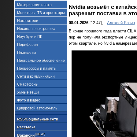
Материнские платы
Nvidia возьмёт с китай
разрешит поставки в эт
Мониторы, ТВ и проекторы
Накопители
08.01.2026
[12:47],
Алексей Разин
Носимая электроника
В конце прошлого года власти США 
Ноутбуки и ПК
пор не получила экспортные лицен
этом квартале, но Nvidia намеревае
Периферия
Планшеты
Программное обеспечение
Процессоры и память
Сети и коммуникации
Смартфоны
Умные вещи
Фото и видео
Цифровой автомобиль
RSS/Социальные сети
Рассылка
[NEW!]
Вакансии