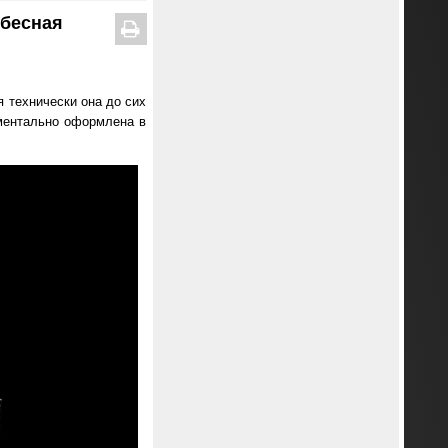
ебесная
я технически она до сих
ументально оформлена в