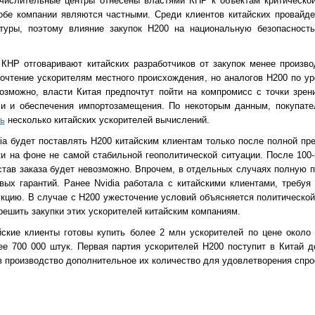
ычислительные центры отнесены властями КНР к объектам критической
обе компании являются частными. Среди клиентов китайских провайд
туры, поэтому влияние закупок H200 на национальную безопасност
КНР отговаривают китайских разработчиков от закупок менее произв
почтение ускорителям местного происхождения, но аналогов H200 по у
Возможно, власти Китая предпочтут пойти на компромисс с точки зре
ли и обеспечения импортозамещения. По некоторым данным, покупате
ь
несколько китайских ускорителей вычислений.
ia будет поставлять H200 китайским клиентам только после полной пр
 на фоне не самой стабильной геополитической ситуации. После 100
став заказа будет невозможно. Впрочем, в отдельных случаях полную 
ых гарантий. Ранее Nvidia работала с китайскими клиентами, требуя
кцию. В случае с H200 ужесточение условий объясняется политическо
решить закупки этих ускорителей китайским компаниям.
йские клиенты готовы купить более 2 млн ускорителей по цене около 
е 700 000 штук. Первая партия ускорителей H200 поступит в Китай 
в производство дополнительное их количество для удовлетворения спро