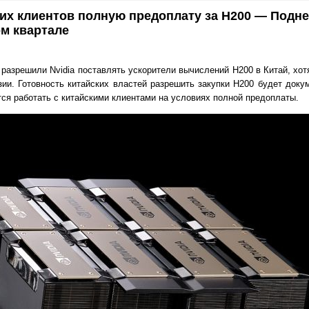
ских клиентов полную предоплату за H200 — Подн
ом квартале
разрешили Nvidia поставлять ускорители вычислений H200 в Китай, хот
зии. Готовность китайских властей разрешить закупки H200 будет док
тся работать с китайскими клиентами на условиях полной предоплаты.