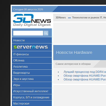
Сегодня 08 августа 2026
3DNews
Технологии и рынок IT. Н
Новости
Новости Hardware
IT-финансы
Offсянка
Самое интересное в обзорах
Аналитика
Лучший процессор под DDR4 в 
Видеокарты
Обзор смартфона HUAWEI Pura 
Звук и акустика
Обзор смартфона HUAWEI Pura
Игры
Искусственный интеллект
Корпуса, БП и охлаждение
Мастерская