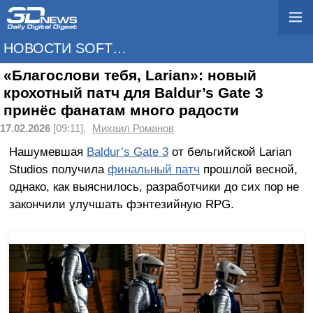
НОВОСТИ SOFTWARE
«Благослови тебя, Larian»: новый
крохотный патч для Baldur’s Gate 3
принёс фанатам много радости
17.02.2026
[09:11],
Михаил Романов
Нашумевшая
Baldur’s Gate 3
от бельгийской Larian
Studios получила
финальный патч
прошлой весной,
однако, как выяснилось, разработчики до сих пор не
закончили улучшать фэнтезийную RPG.