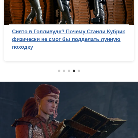
Снято в Голливуде? Почему Стэнли Кубрик
физически не смог бы подделать лунную
походку