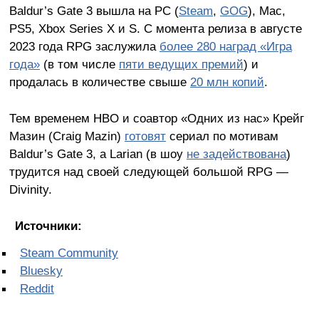
Baldur’s Gate 3 вышла на PC (
Steam
,
GOG
), Mac,
PS5, Xbox Series X и S. С момента релиза в августе
2023 года RPG заслужила
более 280 наград «Игра
года»
(в том числе
пяти ведущих премий
) и
продалась в количестве свыше
20 млн копий
.
Тем временем HBO и соавтор «Одних из нас» Крейг
Мазин (Craig Mazin)
готовят
сериал по мотивам
Baldur’s Gate 3, а Larian (в шоу
не задействована
)
трудится над своей следующей большой RPG —
Divinity.
Источники:
Steam Community
Bluesky
Reddit