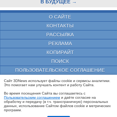
В БУДУЩЕЕ →
О САЙТЕ
КОНТАКТЫ
РАССЫЛКА
РЕКЛАМА
КОПИРАЙТ
ПОИСК
ПОЛЬЗОВАТЕЛЬСКОЕ СОГЛАШЕНИЕ
ЗАЩИЩЕНО CURATOR
Сайт 3DNews использует файлы cookie и сервисы аналитики.
Это помогает нам улучшать контент и работу Cайта.
© 1997—2026 Электронное периодическое издание "3ДНьюс" | Свидетельство о
регистрации СМИ Эл ФС 77-22224
Во время посещения Cайта вы соглашаетесь с
выдано Федеральной Службой по надзору за соблюдением законодательства в сфере
Пользовательским соглашением
и даёте согласие на
массовых коммуникаций и охране культурного наследия
✖
обработку и передачу (в т.ч. трансграничную) персональных
При цитировании документа ссылка на сайт с указанием автора обязательна. Полное
данных, использование Cайтом файлов cookie и метрических
заимствование документа является нарушением
программ.
российского и международного законодательства и возможно только с согласия
редакции 3DNews.