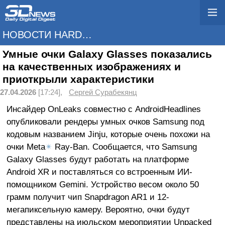
НОВОСТИ HARDWARE
Умные очки Galaxy Glasses показались
на качественных изображениях и
приоткрыли характеристики
27.04.2026
[17:24],
Сергей Сурабекянц
Инсайдер OnLeaks совместно с AndroidHeadlines
опубликовали рендеры умных очков Samsung под
кодовым названием Jinju, которые очень похожи на
очки Meta
✴
Ray-Ban. Сообщается, что Samsung
Galaxy Glasses будут работать на платформе
Android XR и поставляться со встроенным ИИ-
помощником Gemini. Устройство весом около 50
грамм получит чип Snapdragon AR1 и 12-
мегапиксельную камеру. Вероятно, очки будут
представлены на июльском мероприятии Unpacked