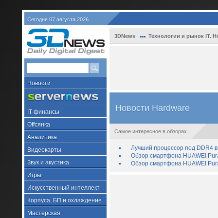
Сегодня 07 августа 2026
3DNews
Технологии и рынок IT. Н
Новости
Новости Hardware
IT-финансы
Offсянка
Самое интересное в обзорах
Аналитика
Лучший процессор под DDR4 в 
Видеокарты
Обзор смартфона HUAWEI Pura 
Звук и акустика
Обзор смартфона HUAWEI Pura
Игры
Искусственный интеллект
Корпуса, БП и охлаждение
Мастерская