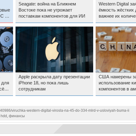
Seagate: война на Ближнем
Western Digital за
рвые
Востоке пока не угрожает
ёмкость жёстких 
MC по
поставкам компонентов для ИИ
важнее их количе
ь
Apple раскрыла дату презентации
США намерены за
 для
iPhone 18, но пока лишь
использование ки
сё
сотрудникам
компонентов в ам
дата-центрах
140986/viruchka-western-digital-virosla-na-45-do-334-mlrd-v-usloviyah-buma-ii
,
hdd
,
финансы