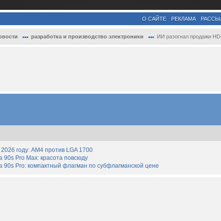
О САЙТЕ
РЕКЛАМА
РАССЫ
овости
разработка и производство электроники
ИИ разогнал продажи HDD — выручка Wester
2026 году: AM4 против LGA 1700
90s Pro Max: красота повсюду
 90s Pro: компактный флагман по субфлагманской цене