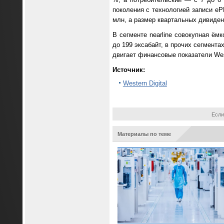
поколения с технологией записи eP
млн, а размер квартальных дивиден
В сегменте nearline совокупная ём
до 199 эксабайт, в прочих сегмента
двигает финансовые показатели West
Источник:
Western Digital
Если
Материалы по теме