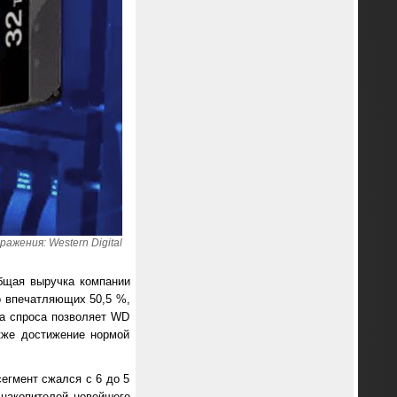
ажения: Western Digital
бщая выручка компании
о впечатляющих 50,5 %,
а спроса позволяет WD
кже достижение нормой
егмент сжался с 6 до 5
 накопителей новейшего