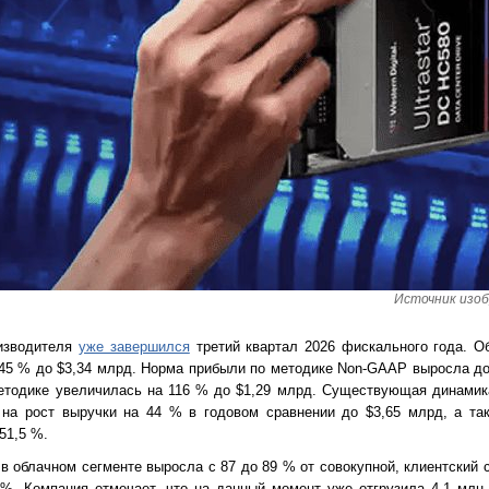
Источник изобр
оизводителя
уже завершился
третий квартал 2026 фискального года. О
 45 % до $3,34 млрд. Норма прибыли по методике Non-GAAP выросла д
методике увеличилась на 116 % до $1,29 млрд. Существующая динамик
 на рост выручки на 44 % в годовом сравнении до $3,65 млрд, а та
51,5 %.
 облачном сегменте выросла с 87 до 89 % от совокупной, клиентский с
%. Компания отмечает, что на данный момент уже отгрузила 4,1 млн