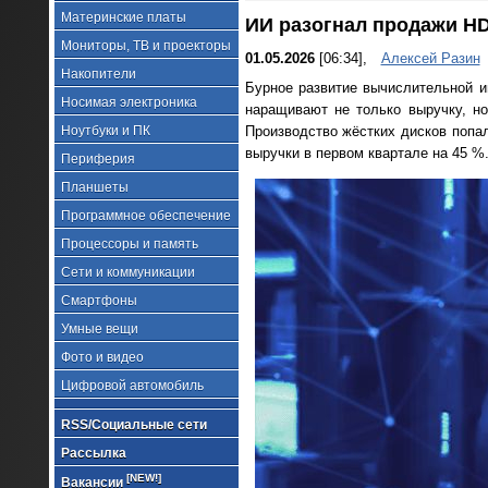
Материнские платы
ИИ разогнал продажи HDD
Мониторы, ТВ и проекторы
01.05.2026
[06:34],
Алексей Разин
Накопители
Бурное развитие вычислительной и
Носимая электроника
наращивают не только выручку, н
Ноутбуки и ПК
Производство жёстких дисков попал
выручки в первом квартале на 45 %
Периферия
Планшеты
Программное обеспечение
Процессоры и память
Сети и коммуникации
Смартфоны
Умные вещи
Фото и видео
Цифровой автомобиль
RSS/Социальные сети
Рассылка
[NEW!]
Вакансии