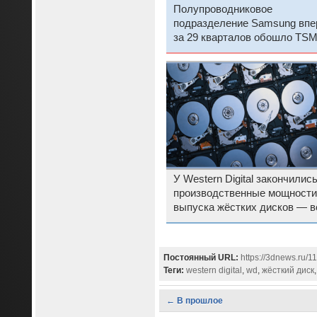
Полупроводниковое
подразделение Samsung впе
за 29 кварталов обошло TS
выручке и прибыли
У Western Digital закончилис
производственные мощности
выпуска жёстких дисков — в
«съел» ИИ
Постоянный URL:
https://3dnews.ru/1
Теги:
western digital
,
wd
,
жёсткий диск
← В прошлое