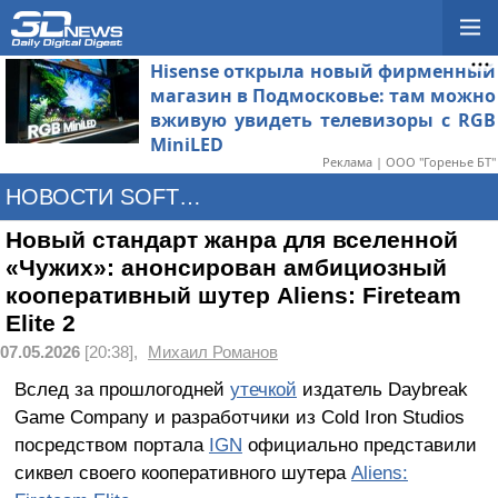
Hisense открыла новый фирменный
магазин в Подмосковье: там можно
вживую увидеть телевизоры с RGB
MiniLED
Реклама | ООО "Горенье БТ"
НОВОСТИ SOFTWARE
Новый стандарт жанра для вселенной
«Чужих»: анонсирован амбициозный
кооперативный шутер Aliens: Fireteam
Elite 2
07.05.2026
[20:38],
Михаил Романов
Вслед за прошлогодней
утечкой
издатель Daybreak
Game Company и разработчики из Cold Iron Studios
посредством портала
IGN
официально представили
сиквел своего кооперативного шутера
Aliens: