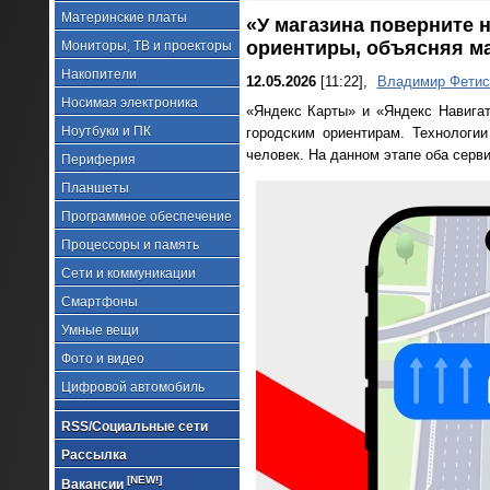
Материнские платы
«У магазина поверните 
ориентиры, объясняя м
Мониторы, ТВ и проекторы
Накопители
12.05.2026
[11:22],
Владимир Фетис
Носимая электроника
«Яндекс Карты» и «Яндекс Навига
Ноутбуки и ПК
городским ориентирам. Технологи
человек. На данном этапе оба серви
Периферия
Планшеты
Программное обеспечение
Процессоры и память
Сети и коммуникации
Смартфоны
Умные вещи
Фото и видео
Цифровой автомобиль
RSS/Социальные сети
Рассылка
[NEW!]
Вакансии