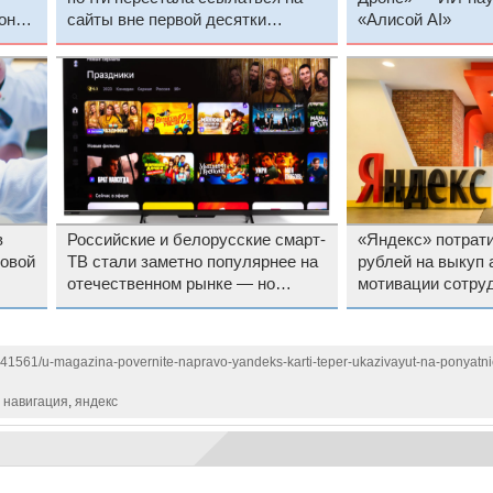
онов
сайты вне первой десятки
«Алисой AI»
выдачи
в
Российские и белорусские смарт-
«Яндекс» потрати
ковой
ТВ стали заметно популярнее на
рублей на выкуп 
отечественном рынке — но
мотивации сотру
лидируют китайские бренды
141561/u-magazina-povernite-napravo-yandeks-karti-teper-ukazivayut-na-ponyatnie
,
навигация
,
яндекс