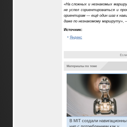
«На сложных и незнакомых маршру
не успел сориентироваться и про
ориентирам — ещё один шаг к нав
даже по незнакомому маршруту»
, 
Источник:
Яндекс
Если
Материалы по теме
В MIT создали навигационны
чип с потреблением как у