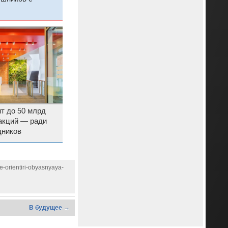
т до 50 млрд
акций — ради
дников
-orientiri-obyasnyaya-
В будущее →