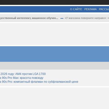
О САЙТЕ
РЕКЛАМА
РАССЫ
усственный интеллект, машинное обучен...
«У магазина поверните направо»: «Яндекс .
2026 году: AM4 против LGA 1700
90s Pro Max: красота повсюду
 90s Pro: компактный флагман по субфлагманской цене