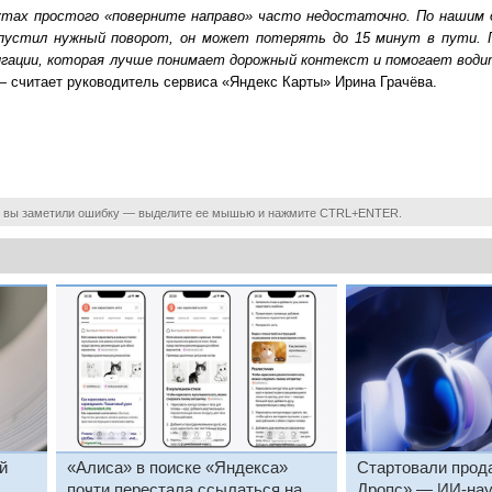
тах простого «поверните направо» часто недостаточно. По нашим 
пустил нужный поворот, он может потерять до 15 минут в пути. Г
игации, которая лучше понимает дорожный контекст и помогает води
— считает руководитель сервиса «Яндекс Карты» Ирина Грачёва.
 вы заметили ошибку — выделите ее мышью и нажмите CTRL+ENTER.
й
«Алиса» в поиске «Яндекса»
Стартовали прод
почти перестала ссылаться на
Дропс» — ИИ-нау