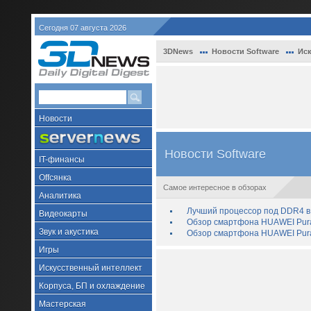
Сегодня 07 августа 2026
3DNews
Новости Software
Иск
Новости
Новости Software
IT-финансы
Offсянка
Самое интересное в обзорах
Аналитика
Лучший процессор под DDR4 в 
Видеокарты
Обзор смартфона HUAWEI Pura 
Звук и акустика
Обзор смартфона HUAWEI Pura
Игры
Искусственный интеллект
Корпуса, БП и охлаждение
Мастерская