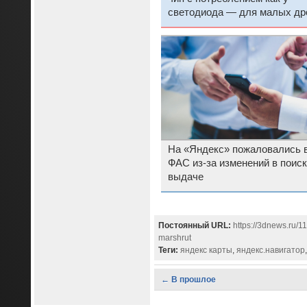
светодиода — для малых др
и AR-очков
На «Яндекс» пожаловались 
ФАС из-за изменений в поис
выдаче
Постоянный URL:
https://3dnews.ru/1
marshrut
Теги:
яндекс карты
,
яндекс.навигатор
← В прошлое