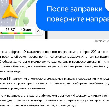
Источник 
лышать фразы «У магазина поверните направо» или «Через 200 метров
я водителей ориентирование на незнакомых маршрутах, сложных развяз
б объектах, которые можно легко распознать в процессе движения. К н
др. Такие объекты дополнительно выделили на панорамах улиц, чтобы во
во время езды.
ются ИИ-алгоритмы, которые анализируют маршрут следования и опред
ительного ориентира. После этого алгоритмы выбирают наиболее п
должно прозвучать оповещение.
лили реализовать в картографическом сервисе «Яндекса» функцию уточ
о следует совершить манёвр. Пользователи сервиса могут настроить г
ть их только при съездах на шоссе, эстакады и др.