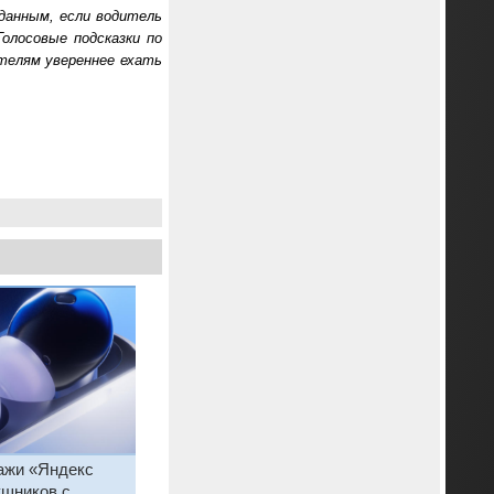
данным, если водитель
олосовые подсказки по
телям увереннее ехать
ажи «Яндекс
шников с