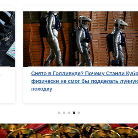
Снято в Голливуде? Почему Стэнли Кубрик
физически не смог бы подделать лунную
походку