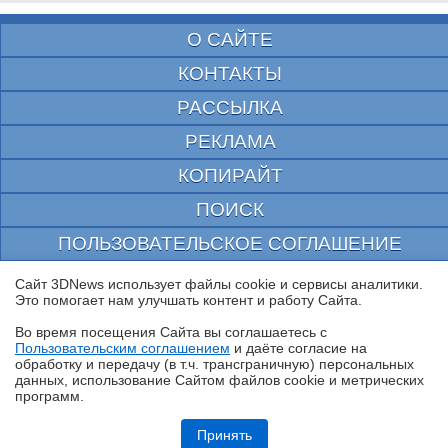
О САЙТЕ
КОНТАКТЫ
РАССЫЛКА
РЕКЛАМА
КОПИРАЙТ
ПОИСК
ПОЛЬЗОВАТЕЛЬСКОЕ СОГЛАШЕНИЕ
ЗАЩИЩЕНО CURATOR
Сайт 3DNews использует файлы cookie и сервисы аналитики.
Это помогает нам улучшать контент и работу Cайта.
© 1997—2026 Электронное периодическое издание "3ДНьюс" | Свидетельство о
регистрации СМИ Эл ФС 77-22224
Во время посещения Cайта вы соглашаетесь с
выдано Федеральной Службой по надзору за соблюдением законодательства в сфере
Пользовательским соглашением
и даёте согласие на
массовых коммуникаций и охране культурного наследия
✖
обработку и передачу (в т.ч. трансграничную) персональных
При цитировании документа ссылка на сайт с указанием автора обязательна. Полное
данных, использование Cайтом файлов cookie и метрических
заимствование документа является нарушением
российского и международного законодательства и возможно только с согласия
программ.
редакции 3DNews.
Обзор Infinix SMART 20: каким может быть бюджетный смартфон в
эпоху оперативного кризиса?
Принять