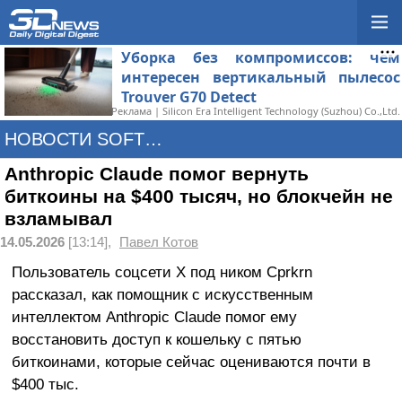
Уборка без компромиссов: чем
интересен вертикальный пылесос
Trouver G70 Detect
Реклама | Silicon Era Intelligent Technology (Suzhou) Co.,Ltd.
НОВОСТИ SOFTWARE
Anthropic Claude помог вернуть
биткоины на $400 тысяч, но блокчейн не
взламывал
14.05.2026
[13:14],
Павел Котов
Пользователь соцсети X под ником Cprkrn
рассказал, как помощник с искусственным
интеллектом Anthropic Claude помог ему
восстановить доступ к кошельку с пятью
биткоинами, которые сейчас оцениваются почти в
$400 тыс.