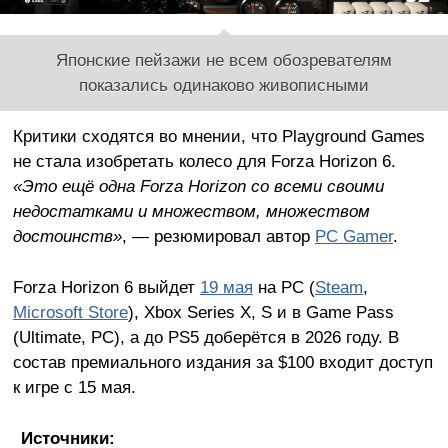
Японские пейзажи не всем обозревателям
показались одинаково живописными
Критики сходятся во мнении, что Playground Games
не стала изобретать колесо для Forza Horizon 6.
«Это ещё одна Forza Horizon со всеми своими
недостатками и множеством, множеством
достоинств»
, — резюмировал автор
PC Gamer
.
Forza Horizon 6 выйдет
19 мая
на PC (
Steam
,
Microsoft Store
), Xbox Series X, S и в Game Pass
(Ultimate, PC), а до PS5 доберётся в 2026 году. В
состав премиального издания за $100 входит доступ
к игре с 15 мая.
Источники: