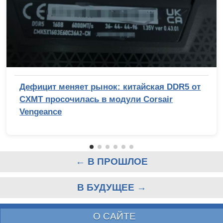
Дефицит меняет рынок: китайская DDR5 от
CXMT просочилась в модули Corsair
Vengeance
← В ПРОШЛОЕ
В БУДУЩЕЕ →
О САЙТЕ