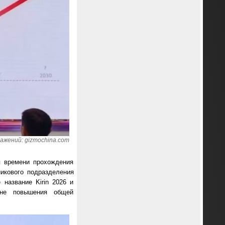
ажений: gizmochina.com
я времени прохождения
икового подразделения
 название Kirin 2026 и
ане повышения общей