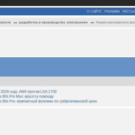
О САЙТЕ
РЕКЛАМА
РАССЫ
овости
разработка и производство электроники
Huawei рассекретила флагманский мобильны
2026 году: AM4 против LGA 1700
90s Pro Max: красота повсюду
 90s Pro: компактный флагман по субфлагманской цене