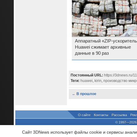
Аппаратный «ZIP-ускоритель
Huawei сжимает архивные
данные в 90 раз
Постоянный URL:
https://3dnews.ru/1
Теги:
huawei
,
kirin
,
производство микр
← В прошлое
О сайте
Контакты
Рассылка
Рек
© 1997—2026 
выдано Федеральной Службо
Сайт 3DNews использует файлы cookie и сервисы аналит
При цитировании докум