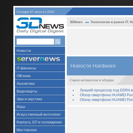
Сегодня 07 августа 2026
3DNews
Технологии и рынок IT. Н
Новости
Новости Hardware
IT-финансы
Offсянка
Самое интересное в обзорах
Аналитика
Лучший процессор под DDR4 в 
Видеокарты
Обзор смартфона HUAWEI Pura 
Звук и акустика
Обзор смартфона HUAWEI Pura
Игры
Искусственный интеллект
Корпуса, БП и охлаждение
Мастерская