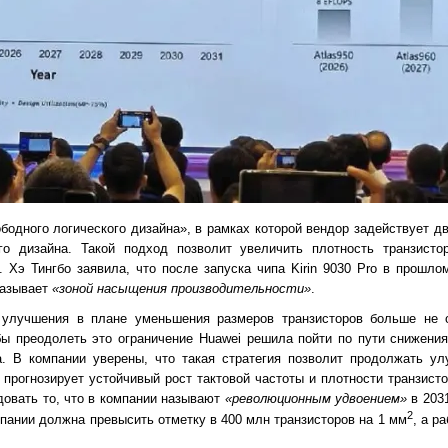
бодного логического дизайна», в рамках которой вендор задействует д
го дизайна. Такой подход позволит увеличить плотность транзисто
. Хэ Тингбо заявила, что после запуска чипа Kirin 9030 Pro в прошл
называет
«зоной насыщения производительности»
.
 улучшения в плане уменьшения размеров транзисторов больше не 
бы преодолеть это ограничение Huawei решила пойти по пути снижени
а. В компании уверены, что такая стратегия позволит продолжать ул
прогнозирует устойчивый рост тактовой частоты и плотности транзисто
довать то, что в компании называют
«революционным удвоением»
в 2031
2
мпании должна превысить отметку в 400 млн транзисторов на 1 мм
, а р