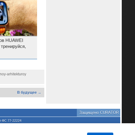
сов HUAWEI
 тренируйся,
noy-arhitekturoy
В будущее →
Защищено CURATOR
л ФС 77-22224
хране культурного наследия
та является нарушением