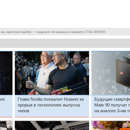
 вы заметили ошибку — выделите ее мышью и нажмите CTRL+ENTER.
ei
Глава Nvidia похвалил Huawei за
Будущие смартф
прорыв в технологиях выпуска
Mate 90 получат п
чипов
на аналоге 3-нм 