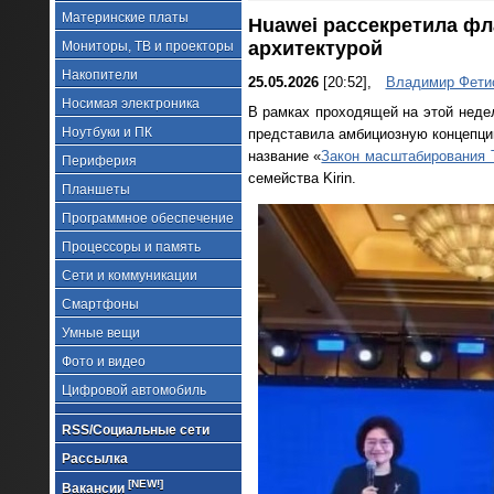
Материнские платы
Huawei рассекретила фл
архитектурой
Мониторы, ТВ и проекторы
Накопители
25.05.2026
[20:52],
Владимир Фети
Носимая электроника
В рамках проходящей на этой неде
Ноутбуки и ПК
представила амбициозную концепцию
название «
Закон масштабирования 
Периферия
семейства Kirin.
Планшеты
Программное обеспечение
Процессоры и память
Сети и коммуникации
Смартфоны
Умные вещи
Фото и видео
Цифровой автомобиль
RSS/Социальные сети
Рассылка
[NEW!]
Вакансии