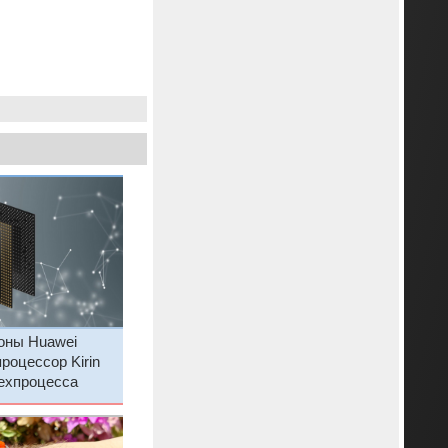
оны Huawei
роцессор Kirin
техпроцесса