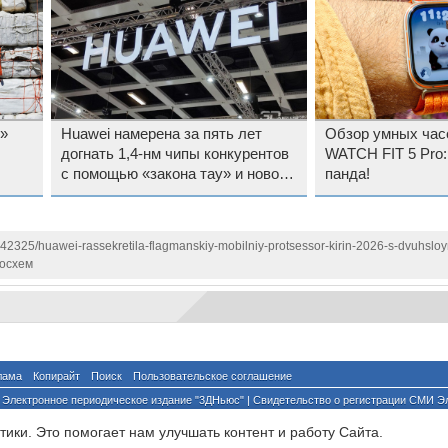
»
Huawei намерена за пять лет
Обзор умных ча
догнать 1,4-нм чипы конкурентов
WATCH FIT 5 Pro:
с помощью «закона тау» и нового
панда!
принципа проектирования
142325/huawei-rassekretila-flagmanskiy-mobilniy-protsessor-kirin-2026-s-dvuhsloy
осхем
лама
Копирайт
Поиск
Пользовательское соглашение
Электронное периодическое издание "3ДНьюс" | Свидетельство о регистрации СМИ Э
й по надзору за соблюдением законодательства в сфере массовых коммуникаций и о
ики. Это помогает нам улучшать контент и работу Cайта.
ента ссылка на сайт с указанием автора обязательна. Полное заимствование докумен