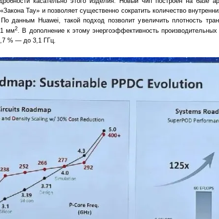
робности касательно этого изделия. Новый чип построен на базе арх
 «Закона Тау» и позволяет существенно сократить количество внутренн
 По данным Huawei, такой подход позволит увеличить плотность тра
2
 1 мм
. В дополнение к этому энергоэффективность производительных
,7 % — до 3,1 ГГц.