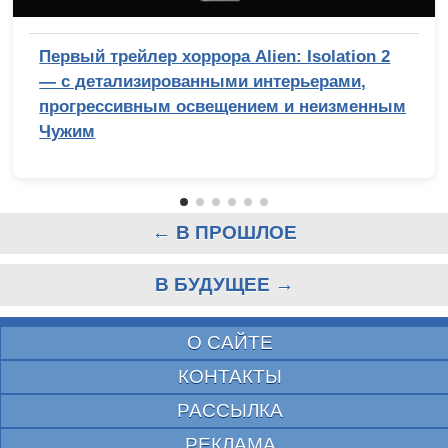
Первый трейлер хоррора Alien: Isolation 2
— с детализированными интерьерами,
прогрессивным освещением и неизменным
Чужим
← В ПРОШЛОЕ
В БУДУЩЕЕ →
О САЙТЕ
КОНТАКТЫ
РАССЫЛКА
РЕКЛАМА