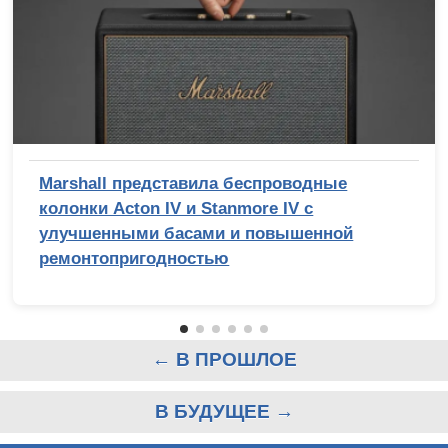
Marshall представила беспроводные
колонки Acton IV и Stanmore IV с
улучшенными басами и повышенной
ремонтопригодностью
← В ПРОШЛОЕ
В БУДУЩЕЕ →