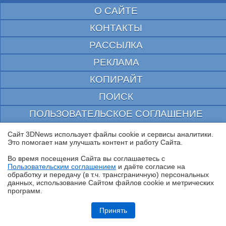
О САЙТЕ
КОНТАКТЫ
РАССЫЛКА
РЕКЛАМА
КОПИРАЙТ
ПОИСК
ПОЛЬЗОВАТЕЛЬСКОЕ СОГЛАШЕНИЕ
ЗАЩИЩЕНО CURATOR
Сайт 3DNews использует файлы cookie и сервисы аналитики.
Это помогает нам улучшать контент и работу Cайта.
© 1997—2026 Электронное периодическое издание "3ДНьюс" | Свидетельство о
регистрации СМИ Эл ФС 77-22224
Во время посещения Cайта вы соглашаетесь с
выдано Федеральной Службой по надзору за соблюдением законодательства в сфере
Пользовательским соглашением
и даёте согласие на
массовых коммуникаций и охране культурного наследия
✖
обработку и передачу (в т.ч. трансграничную) персональных
При цитировании документа ссылка на сайт с указанием автора обязательна. Полное
данных, использование Cайтом файлов cookie и метрических
заимствование документа является нарушением
программ.
российского и международного законодательства и возможно только с согласия
редакции 3DNews.
Обзор Midea VCR V15 EVO ULTRA: я просто хорошо убираю любое
помещение
Принять