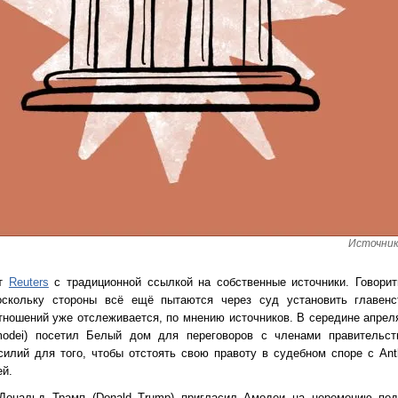
Источник 
ет
Reuters
с традиционной ссылкой на собственные источники. Говорит
оскольку стороны всё ещё пытаются через суд установить главенс
ношений уже отслеживается, по мнению источников. В середине апрел
modei) посетил Белый дом для переговоров с членами правительст
илий для того, чтобы отстоять свою правоту в судебном споре с Anth
й.
Дональд Трамп (Donald Trump) пригласил Амодеи на церемонию под