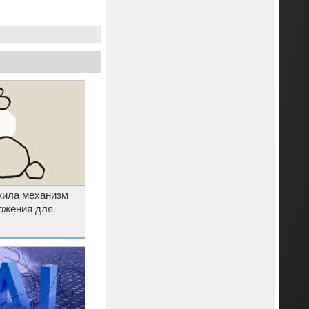
жила механизм
ожения для