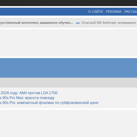
О САЙТЕ
РЕКЛАМА
РАССЫ
усственный интеллект, машинное обучен...
Опасный ИИ Anthropic неожиданно помог ко.
2026 году: AM4 против LGA 1700
90s Pro Max: красота повсюду
 90s Pro: компактный флагман по субфлагманской цене