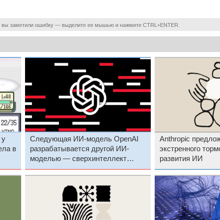
 вы заметили ошибку — выделите ее мышью и нажмите CTRL+ENTER.
 у
Следующая ИИ-модель OpenAI
Anthropic предло
ела в
разрабатывается другой ИИ-
экстренного торм
моделью — сверхинтеллект
развития ИИ
близок как никогда