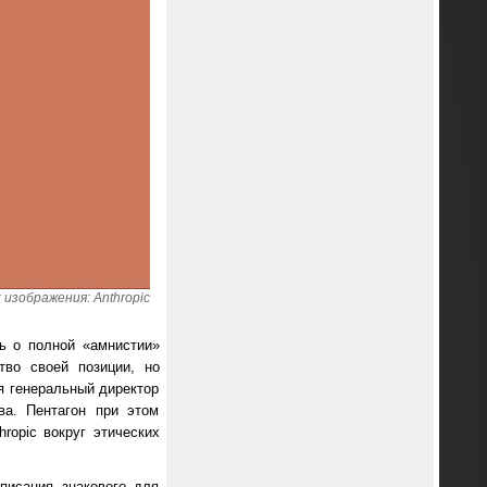
изображения: Anthropic
ь о полной «амнистии»
тво своей позиции, но
я генеральный директор
ва. Пентагон при этом
ropic вокруг этических
писания знакового для