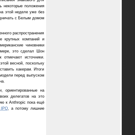
сь некоторые положения
на этой неделе уже без
рудничать с Белым домом
енного распространения
ре крупных компаний и
американские чиновники
 мере, это сделал Шон
к отмечают источники.
этой весной, поскольку
ставить хакерам. Итоги
И-модели перед выпуском
на.
и, ориентированные на
своих делегатов на это
ю к Anthropic пока ещё
 IPO
, а потому лишние