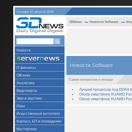
Сегодня 07 августа 2026
3DNews
Новости Software
Иск
Новости
Новости Software
IT-финансы
Offсянка
Самое интересное в обзорах
Аналитика
Лучший процессор под DDR4 в 
Видеокарты
Обзор смартфона HUAWEI Pura 
Звук и акустика
Обзор смартфона HUAWEI Pura
Игры
Искусственный интеллект
Корпуса, БП и охлаждение
Мастерская