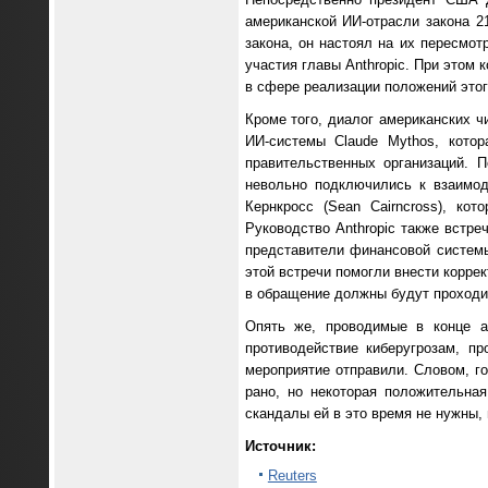
американской ИИ-отрасли закона 2
закона, он настоял на их пересмот
участия главы Anthropic. При этом
в сфере реализации положений этого
Кроме того, диалог американских ч
ИИ-системы Claude Mythos, кото
правительственных организаций. П
невольно подключились к взаимод
Кернкросс (Sean Cairncross), ко
Руководство Anthropic также встре
представители финансовой системы
этой встречи помогли внести корре
в обращение должны будут проходит
Опять же, проводимые в конце а
противодействие киберугрозам, пр
мероприятие отправили. Словом, го
рано, но некоторая положительна
скандалы ей в это время не нужны, 
Источник:
Reuters