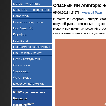
Материнские платы
Опасный ИИ Anthropic н
Мониторы, ТВ и проекторы
05.06.2026
[15:27],
Алексей Разин
Накопители
В марте ИИ-стартап Anthropic ст
Носимая электроника
несущей риски, связанные с цепоч
Ноутбуки и ПК
модели при принятии решений в во
сторон начали меняться к лучшему.
Периферия
Планшеты
Программное обеспечение
Процессоры и память
Сети и коммуникации
Смартфоны
Умные вещи
Фото и видео
Цифровой автомобиль
RSS/Социальные сети
Рассылка
[NEW!]
Вакансии