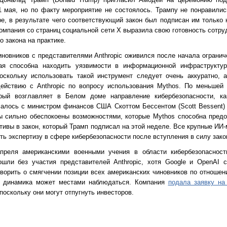
1 мая, но по факту мероприятие не состоялось. Трампу не понравили
ре, в результате чего соответствующий закон был подписан им только 
 компания со страниц социальной сети X выразила свою готовность сот
 закона на практике.
иновников с представителями Anthropic оживился после начала огранич
рая способна находить уязвимости в информационной инфраструкту
оскольку использовать такой инструмент следует очень аккуратно, 
ействию с Anthropic по вопросу использования Mythos. По меньшей
торый возглавляет в Белом доме направление кибербезопасности, ка
чалось с министром финансов США Скоттом Бессентом (Scott Bessent) 
 сильно обеспокоены возможностями, которые Mythos способна предо
ктивы в закон, который Трамп подписал на этой неделе. Все крупные И
ь экспертизу в сфере кибербезопасности после вступления в силу зако
преля американскими военными учения в области кибербезопасност
ошли без участия представителей Anthropic, хотя Google и OpenAI 
ворить о смягчении позиции всех американских чиновников по отношени
я динамика может местами наблюдаться. Компания
подала заявку на
поскольку они могут отпугнуть инвесторов.