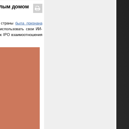
елым домом
й страны
была признана
 использовать свои ИИ-
 к IPO взаимоотношения