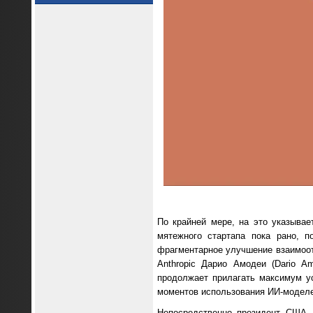
По крайней мере, на это указыва
мятежного стартапа пока рано, п
фрагментарное улучшение взаимоот
Anthropic Дарио Амодеи (Dario A
продолжает прилагать максимум ус
моментов использования ИИ-моделе
Непосредственно президент США 