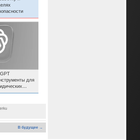
целях
зопасности
tGPT
нструменты для
идических
verku
В будущее →