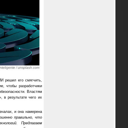
teligente / unsplash.com
ИИ решил его смягчить,
е, чтобы разработчики
рбезопасности. Властям
 в результате чего их
ачалах, и она намерена
ршенно правильно, что
нологий. Предлагаем