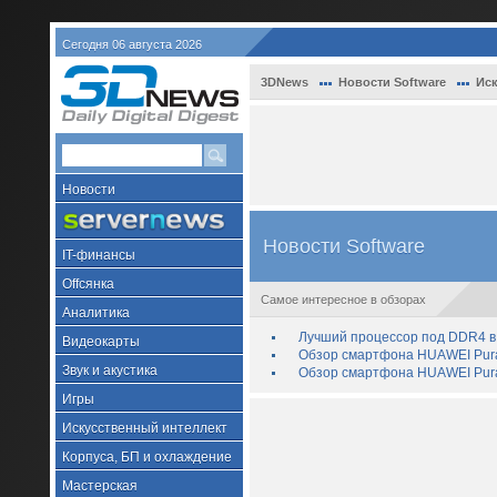
Сегодня 06 августа 2026
3DNews
Новости Software
Иск
Новости
Новости Software
IT-финансы
Offсянка
Самое интересное в обзорах
Аналитика
Лучший процессор под DDR4 в 
Видеокарты
Обзор смартфона HUAWEI Pura 
Звук и акустика
Обзор смартфона HUAWEI Pura
Игры
Искусственный интеллект
Корпуса, БП и охлаждение
Мастерская