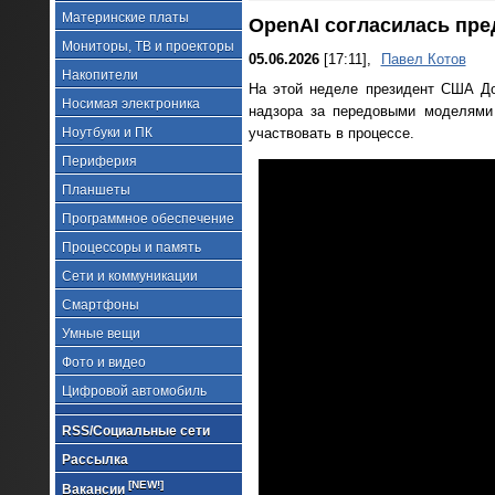
Материнские платы
OpenAI согласилась пре
Мониторы, ТВ и проекторы
05.06.2026
[17:11],
Павел Котов
Накопители
На этой неделе президент США Д
Носимая электроника
надзора за передовыми моделями 
Ноутбуки и ПК
участвовать в процессе.
Периферия
Планшеты
Программное обеспечение
Процессоры и память
Сети и коммуникации
Смартфоны
Умные вещи
Фото и видео
Цифровой автомобиль
RSS/Социальные сети
Рассылка
[NEW!]
Вакансии