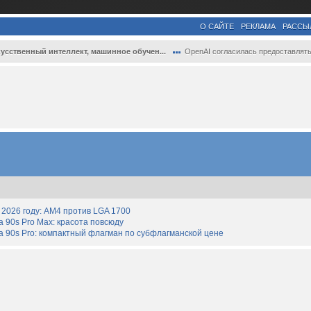
О САЙТЕ
РЕКЛАМА
РАССЫ
усственный интеллект, машинное обучен...
OpenAI согласилась предоставлять властям..
2026 году: AM4 против LGA 1700
90s Pro Max: красота повсюду
 90s Pro: компактный флагман по субфлагманской цене