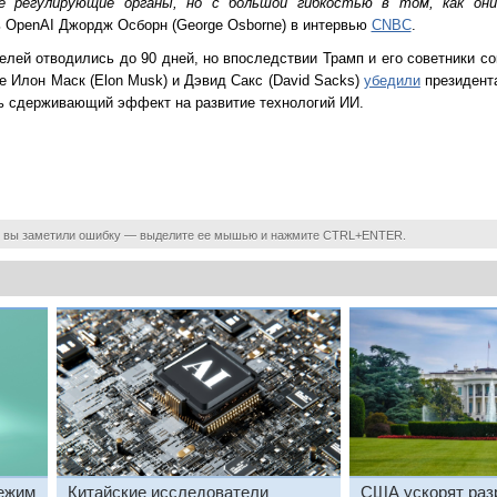
е регулирующие органы, но с большой гибкостью в том, как он
ь OpenAI Джордж Осборн (George Osborne) в интервью
CNBC
.
елей отводились до 90 дней, но впоследствии Трамп и его советники со
е Илон Маск (Elon Musk) и Дэвид Сакс (David Sacks)
убедили
президента
ть сдерживающий эффект на развитие технологий ИИ.
 вы заметили ошибку — выделите ее мышью и нажмите CTRL+ENTER.
ежим
Китайские исследователи
США ускорят раз