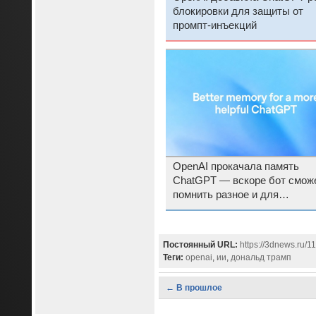
блокировки для защиты от
промпт-инъекций
OpenAI прокачала память
ChatGPT — вскоре бот смож
помнить разное и для
бесплатных пользователей
Постоянный URL:
https://3dnews.ru/1
Теги:
openai
,
ии
,
дональд трамп
← В прошлое