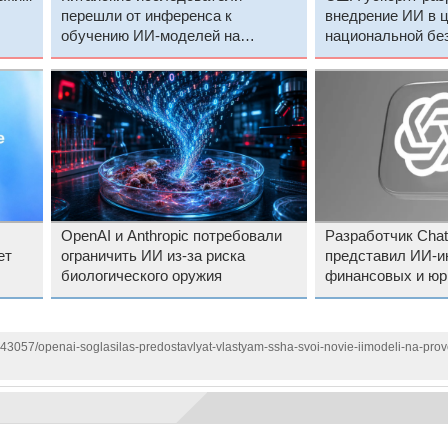
перешли от инференса к
внедрение ИИ в 
обучению ИИ-моделей на
национальной бе
ускорителях Huawei
OpenAI и Anthropic потребовали
Разработчик Cha
ет
ограничить ИИ из-за риска
представил ИИ-и
биологического оружия
финансовых и юр
задач
143057/openai-soglasilas-predostavlyat-vlastyam-ssha-svoi-novie-iimodeli-na-pro