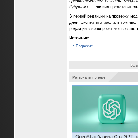
правительствам создать мощны
будущем»
, — заявил представител
В первой редакции на проверку мод
дней. Эксперты отрасли, в том числ
редакции законопроект мог возыме
Источник:
Engadget
Если
Материалы по теме
OpenAI добавила ChatGPT р