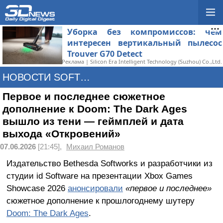
Уборка без компромиссов: чем
интересен вертикальный пылесос
Trouver G70 Detect
Реклама | Silicon Era Intelligent Technology (Suzhou) Co.,Ltd.
НОВОСТИ SOFTWARE
Первое и последнее сюжетное
дополнение к Doom: The Dark Ages
вышло из тени — геймплей и дата
выхода «Откровений»
07.06.2026
[21:45],
Михаил Романов
Издательство Bethesda Softworks и разработчики из
студии id Software на презентации Xbox Games
Showcase 2026
анонсировали
«первое и последнее»
сюжетное дополнение к прошлогоднему шутеру
Doom: The Dark Ages
.