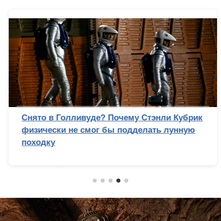
Снято в Голливуде? Почему Стэнли Кубрик
физически не смог бы подделать лунную
походку