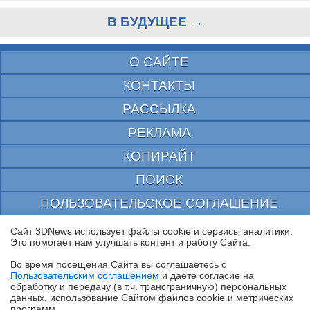
В БУДУЩЕЕ →
О САЙТЕ
КОНТАКТЫ
РАССЫЛКА
РЕКЛАМА
КОПИРАЙТ
ПОИСК
ПОЛЬЗОВАТЕЛЬСКОЕ СОГЛАШЕНИЕ
ЗАЩИЩЕНО CURATOR
Сайт 3DNews использует файлы cookie и сервисы аналитики.
Это помогает нам улучшать контент и работу Cайта.
© 1997—2026 Электронное периодическое издание "3ДНьюс" | Свидетельство о
регистрации СМИ Эл ФС 77-22224
Во время посещения Cайта вы соглашаетесь с
выдано Федеральной Службой по надзору за соблюдением законодательства в сфере
Пользовательским соглашением
и даёте согласие на
массовых коммуникаций и охране культурного наследия
✖
обработку и передачу (в т.ч. трансграничную) персональных
При цитировании документа ссылка на сайт с указанием автора обязательна. Полное
данных, использование Cайтом файлов cookie и метрических
заимствование документа является нарушением
программ.
российского и международного законодательства и возможно только с согласия