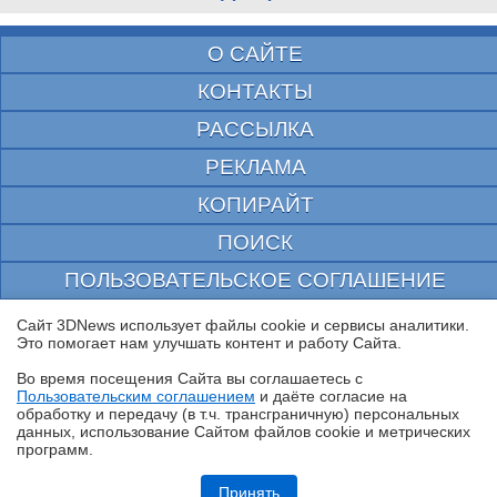
О САЙТЕ
КОНТАКТЫ
РАССЫЛКА
РЕКЛАМА
КОПИРАЙТ
ПОИСК
ПОЛЬЗОВАТЕЛЬСКОЕ СОГЛАШЕНИЕ
ЗАЩИЩЕНО CURATOR
Сайт 3DNews использует файлы cookie и сервисы аналитики.
Это помогает нам улучшать контент и работу Cайта.
© 1997—2026 Электронное периодическое издание "3ДНьюс" | Свидетельство о
регистрации СМИ Эл ФС 77-22224
Во время посещения Cайта вы соглашаетесь с
выдано Федеральной Службой по надзору за соблюдением законодательства в сфере
Пользовательским соглашением
и даёте согласие на
массовых коммуникаций и охране культурного наследия
✖
обработку и передачу (в т.ч. трансграничную) персональных
При цитировании документа ссылка на сайт с указанием автора обязательна. Полное
данных, использование Cайтом файлов cookie и метрических
заимствование документа является нарушением
российского и международного законодательства и возможно только с согласия
программ.
редакции 3DNews.
Обзор видеокарты Acer Nitro Radeon RX 9060 XT OC 8G: на что
хватает 8 Гбайт VRAM?
Принять