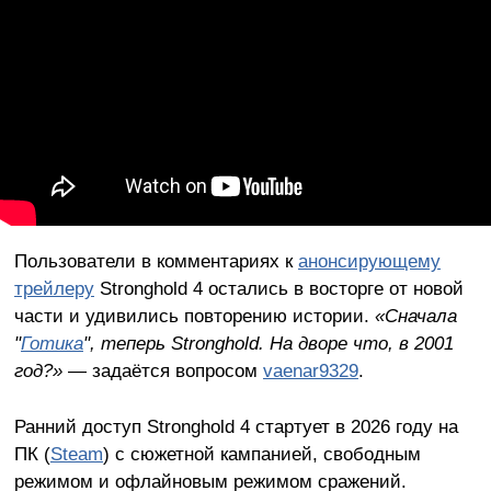
Пользователи в комментариях к
анонсирующему
трейлеру
Stronghold 4 остались в восторге от новой
части и удивились повторению истории.
«Сначала
"
Готика
", теперь Stronghold. На дворе что, в 2001
год?»
— задаётся вопросом
vaenar9329
.
Ранний доступ Stronghold 4 стартует в 2026 году на
ПК (
Steam
) с сюжетной кампанией, свободным
режимом и офлайновым режимом сражений.